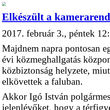
Elkészült a kamerarend
2017. február 3., péntek 12
Majdnem napra pontosan egy
évi közmeghallgatás közpon
közbiztonság helyzete, miutá
elkövettek a faluban.
Akkor Igó István polgármeste
jelenlévőket, hogy a térfig