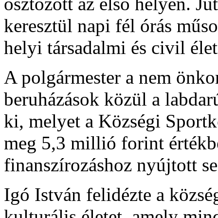
osztozott az első helyen. Ju
keresztül napi fél órás műs
helyi társadalmi és civil él
A polgármester a nem önkor
beruházások közül a labdarú
ki, melyet a Községi Sportkö
meg 5,3 millió forint érték
finanszírozáshoz nyújtott se
Igó István felidézte a közs
kulturális életet, amely mind