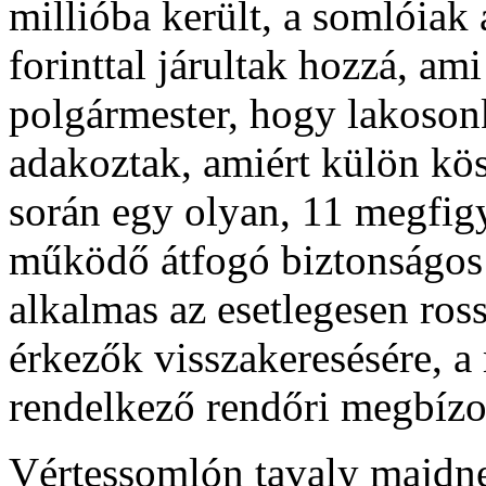
millióba került, a somlóiak
forinttal járultak hozzá, ami
polgármester, hogy lakosonk
adakoztak, amiért külön kösz
során egy olyan, 11 megfigy
működő átfogó biztonságos 
alkalmas az esetlegesen ros
érkezők visszakeresésére, a
rendelkező rendőri megbízo
Vértessomlón tavaly majdnem