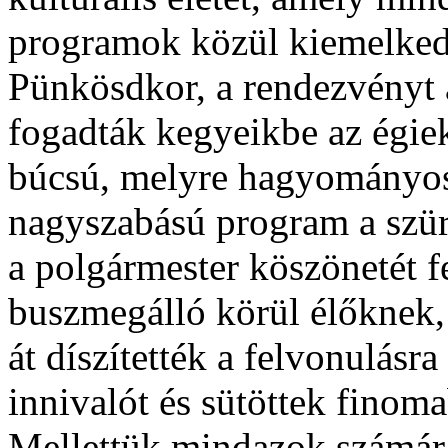
programok közül kiemelkedi
Pünkösdkor, a rendezvényt 
fogadták kegyeikbe az égiek.
búcsú, melyre hagyományosa
nagyszabású program a szüre
a polgármester köszönetét f
buszmegálló körül élőknek
át díszítették a felvonulásra 
innivalót és sütöttek fino
Mellettük mindazok számára