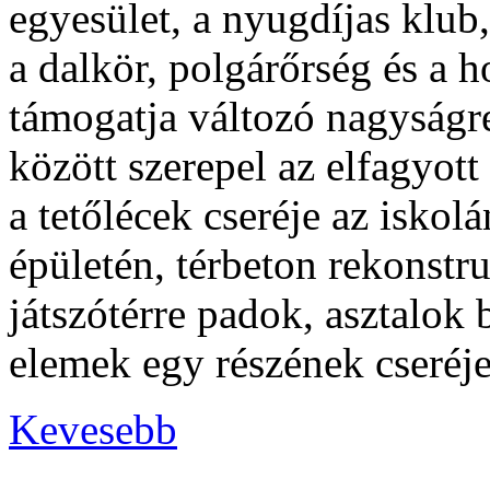
egyesület, a nyugdíjas klub,
a dalkör, polgárőrség és a 
támogatja változó nagyságre
között szerepel az elfagyott
a tetőlécek cseréje az iskol
épületén, térbeton rekonstr
játszótérre padok, asztalok b
elemek egy részének cseréje
Kevesebb