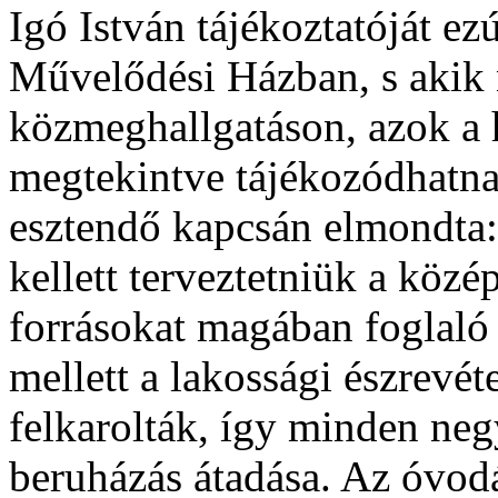
Igó István tájékoztatóját ez
Művelődési Házban, s akik 
közmeghallgatáson, azok a he
megtekintve tájékozódhatna
esztendő kapcsán elmondta:
kellett terveztetniük a közé
forrásokat magában foglaló 
mellett a lakossági észrevé
felkarolták, így minden negy
beruházás átadása. Az óvodá