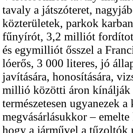
tavaly a játszóteret, nagyjá
közterületek, parkok karba
fűnyírót, 3,2 milliót fordíto
és egymilliót ősszel a Franc
lóerős, 3 000 literes, jó áll
javítására, honosítására, vi
millió közötti áron kínálják 
természetesen ugyanezek a 
megvásárlásukkor – emelte k
hogy a járművel a tűzoltók 