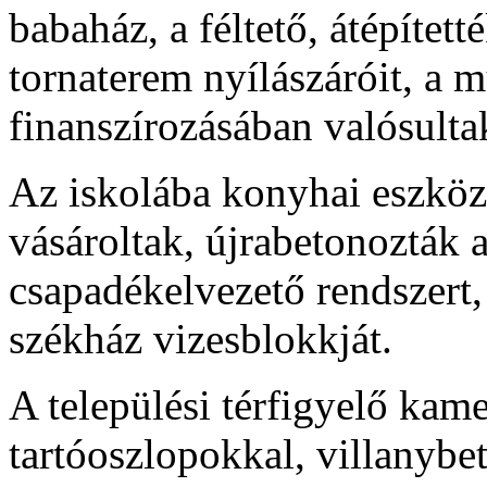
babaház, a féltető, átépítet
tornaterem nyílászáróit, a
finanszírozásában valósulta
Az iskolába konyhai eszköz
vásároltak, újrabetonozták 
csapadékelvezető rendszert, 
székház vizesblokkját.
A települési térfigyelő kame
tartóoszlopokkal, villanybet