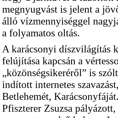
megnyugvást is jelent a jöv
álló vízmennyiséggel nagyjáb
a folyamatos oltás.
A karácsonyi díszvilágítás k
felújítása kapcsán a vértes
„közönségsikeréről” is szól
indított internetes szavazás
Betlehemét, Karácsonyfáját
Pfiszterer Zsuzsa pályázott,