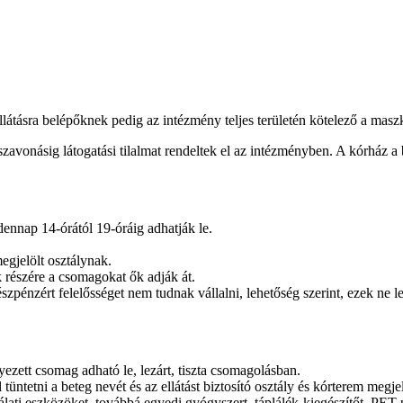
 ellátásra belépőknek pedig az intézmény teljes területén kötelező a masz
szavonásig látogatási tilalmat rendeltek el az intézményben. A kórház
nnap 14-órától 19-óráig adhatják le.
egjelölt osztálynak.
 részére a csomagokat ők adják át.
észpénzért felelősséget nem tudnak vállalni, lehetőség szerint, ezek ne
ezett csomag adható le, lezárt, tiszta csomagolásban.
ntetni a beteg nevét és az ellátást biztosító osztály és kórterem megjel
nálati eszközöket, továbbá egyedi gyógyszert, táplálék-kiegészítőt, PET 