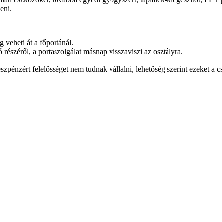
eni.
veheti át a főportánál.
észéről, a portaszolgálat másnap visszaviszi az osztályra.
észpénzért felelősséget nem tudnak vállalni, lehetőség szerint ezeket a 