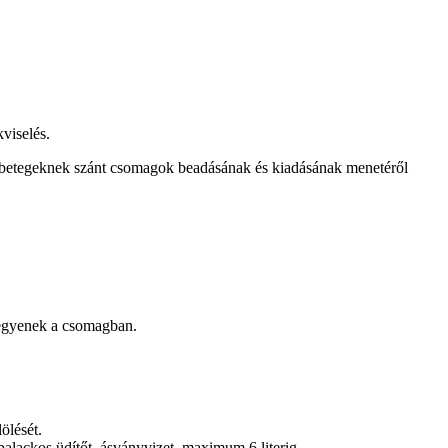
kviselés.
 a betegeknek szánt csomagok beadásának és kiadásának menetéről
 legyenek a csomagban.
ölését.
palackos üdítőt, ásványvizet, maximum 6 literig.