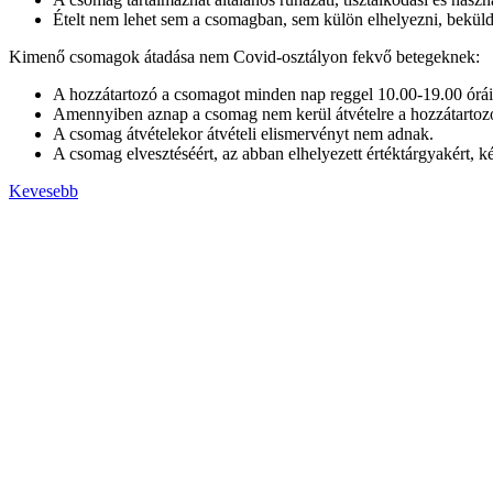
Ételt nem lehet sem a csomagban, sem külön elhelyezni, beküld
Kimenő csomagok átadása nem Covid-osztályon fekvő betegeknek:
A hozzátartozó a csomagot minden nap reggel 10.00-19.00 óráig 
Amennyiben aznap a csomag nem kerül átvételre a hozzátartozó r
A csomag átvételekor átvételi elismervényt nem adnak.
A csomag elvesztéséért, az abban elhelyezett értéktárgyakért, k
Kevesebb