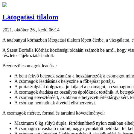
Látogatási tilalom
2021. október 26., kedd 06:14
A tatabányai kórházban látogatási tilalom lépett életbe, a vizsgálatra,
A Szent Borbála Kórház közösségi oldalán számolt be arról, hogy vis
részletes tájékoztatást adott.
Beérkező csomagok leadása:
A bent fekvő betegek számára a hozzátartozók a csomagot minde
A csomagok leadásának helyszíne a főbejárat portája.
A portaszolgálat dolgozója juttatja el a csomagot, a csomagon m
A csomagok átadása az osztályos ápolóknak történik. A betegek
A csomag elvesztéséért, az abban elhelyezett értéktárgyakért, k
A csomag nem adnak átvételi elismervényt.
A csomagok mérete, formai és tartalmi követelményei:
Maximum 6 kg súlyú dupla, fertőtleníthető nylon zsákban elhely
A csomagra olvasható módon, nagy nyomtatott betűkkel fel kell tü
A csomag tartalmazhat általános ruházati, tisztálkodási és hasz