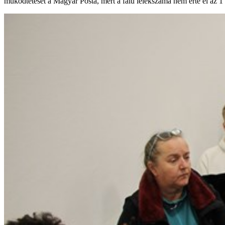
működtetését a Magyar Posta, mert a falu lélekszáma nem érte el az 1