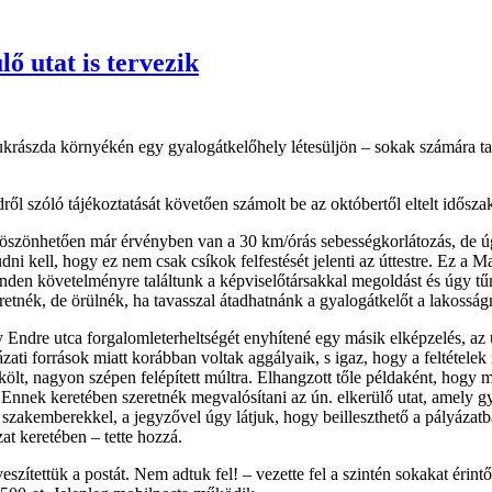
lő utat is tervezik
krászda környékén egy gyalogátkelőhely létesüljön – sokak számára tal
ről szóló tájékoztatását követően számolt be az októbertől eltelt idősza
 köszönhetően már érvényben van a 30 km/órás sebességkorlátozás, de 
udni kell, hogy ez nem csak csíkok felfestését jelenti az úttestre. Ez a
inden követelményre találtunk a képviselőtársakkal megoldást és úgy tűn
retnék, de örülnék, ha tavasszal átadhatnánk a gyalogátkelőt a lakosság
 Endre utca forgalomleterheltségét enyhítené egy másik elképzelés, az 
zati források miatt korábban voltak aggályaik, s igaz, hogy a feltétel
t, nagyon szépen felépített múltra. Elhangzott tőle példaként, hogy már 
Ennek keretében szeretnék megvalósítani az ún. elkerülő utat, amely gyak
 szakemberekkel, a jegyzővel úgy látjuk, hogy beilleszthető a pályázatb
zat keretében – tette hozzá.
szítettük a postát. Nem adtuk fel! – vezette fel a szintén sokakat érint