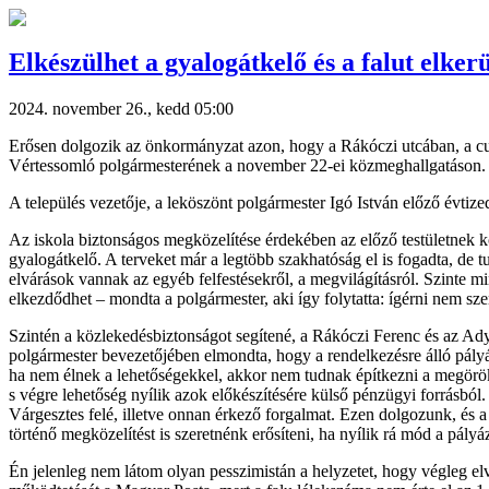
Elkészülhet a gyalogátkelő és a falut elkerü
2024. november 26., kedd 05:00
Erősen dolgozik az önkormányzat azon, hogy a Rákóczi utcában, a cu
Vértessomló polgármesterének a november 22-ei közmeghallgatáson.
A település vezetője, a leköszönt polgármester Igó István előző évtized
Az iskola biztonságos megközelítése érdekében az előző testületnek
gyalogátkelő. A terveket már a legtöbb szakhatóság el is fogadta, de t
elvárások vannak az egyéb felfestésekről, a megvilágításról. Szinte m
elkezdődhet – mondta a polgármester, aki így folytatta: ígérni nem sze
Szintén a közlekedésbiztonságot segítené, a Rákóczi Ferenc és az Ady
polgármester bevezetőjében elmondta, hogy a rendelkezésre álló pályá
ha nem élnek a lehetőségekkel, akkor nem tudnak építkezni a megörököl
s végre lehetőség nyílik azok előkészítésére külső pénzügyi forrásból. 
Várgesztes felé, illetve onnan érkező forgalmat. Ezen dolgozunk, és a
történő megközelítést is szeretnénk erősíteni, ha nyílik rá mód a pályá
Én jelenleg nem látom olyan pesszimistán a helyzetet, hogy végleg elve