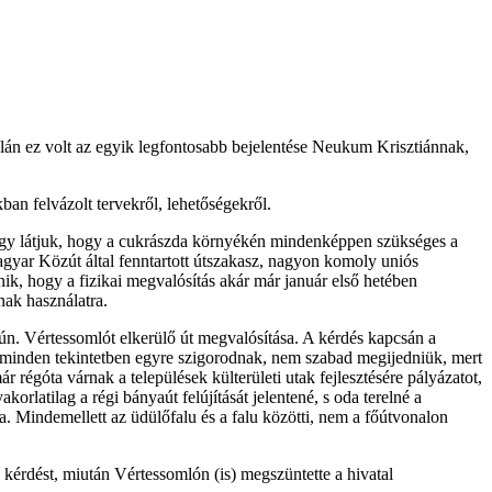
án ez volt az egyik legfontosabb bejelentése Neukum Krisztiánnak,
kban felvázolt tervekről, lehetőségekről.
úgy látjuk, hogy a cukrászda környékén mindenképpen szükséges a
 Magyar Közút által fenntartott útszakasz, nagyon komoly uniós
ik, hogy a fizikai megvalósítás akár már január első hetében
nak használatra.
ún. Vértessomlót elkerülő út megvalósítása. A kérdés kapcsán a
ek minden tekintetben egyre szigorodnak, nem szabad megijedniük, mert
régóta várnak a települések külterületi utak fejlesztésére pályázatot,
orlatilag a régi bányaút felújítását jelentené, s oda terelné a
a. Mindemellett az üdülőfalu és a falu közötti, nem a főútvonalon
ő kérdést, miután Vértessomlón (is) megszüntette a hivatal