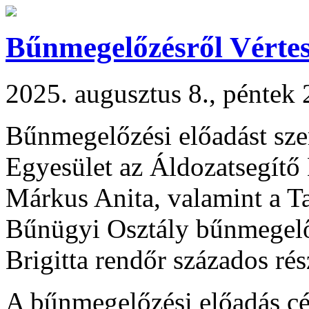
Bűnmegelőzésről Vérte
2025. augusztus 8., péntek 
Bűnmegelőzési előadást sze
Egyesület az Áldozatsegít
Márkus Anita, valamint a T
Bűnügyi Osztály bűnmegelő
Brigitta rendőr százados rés
A bűnmegelőzési előadás cé