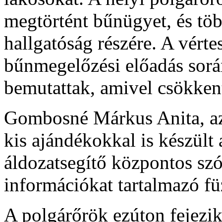
megtörtént bűnügyet, és töb
hallgatóság részére. A vért
bűnmegelőzési előadás sorá
bemutattak, amivel csökkent
Gombosné Márkus Anita, az
kis ajándékokkal is készült 
áldozatsegítő központos szó
információkat tartalmazó fü
A polgárőrök ezúton fejezi