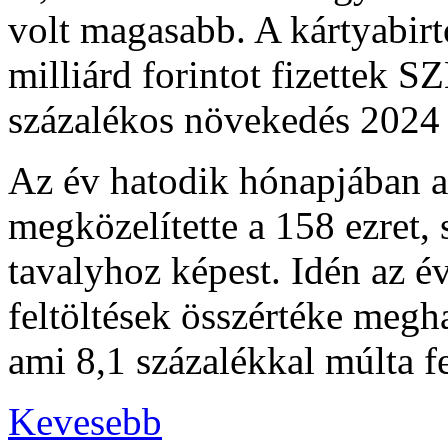
volt magasabb. A kártyabir
milliárd forintot fizettek S
százalékos növekedés 2024 
Az év hatodik hónapjában 
megközelítette a 158 ezret,
tavalyhoz képest. Idén az é
feltöltések összértéke megha
ami 8,1 százalékkal múlta f
Kevesebb