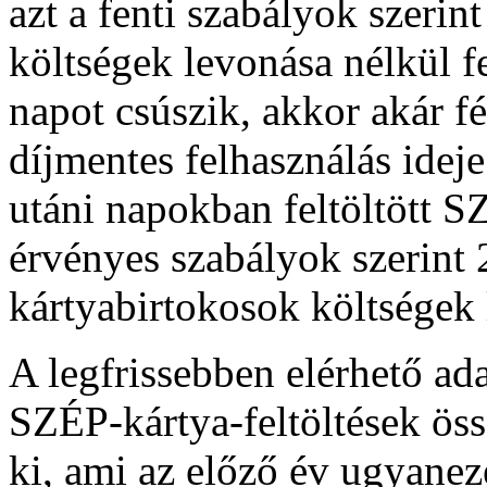
azt a fenti szabályok szerin
költségek levonása nélkül fe
napot csúszik, akkor akár f
díjmentes felhasználás idej
utáni napokban feltöltött SZ
érvényes szabályok szerint 
kártyabirtokosok költségek 
A legfrissebben elérhető ad
SZÉP-kártya-feltöltések össz
ki, ami az előző év ugyanez