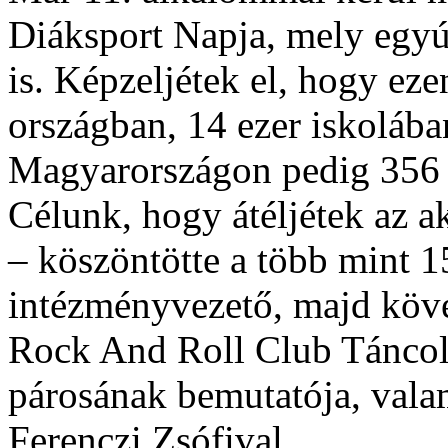
Diáksport Napja, mely egyú
is. Képzeljétek el, hogy ez
országban, 14 ezer iskolában
Magyarországon pedig 356 
Célunk, hogy átéljétek az a
– köszöntötte a több mint 
intézményvezető, majd köve
Rock And Roll Club Táncoló
párosának bemutatója, vala
Ferenczi Zsófival.