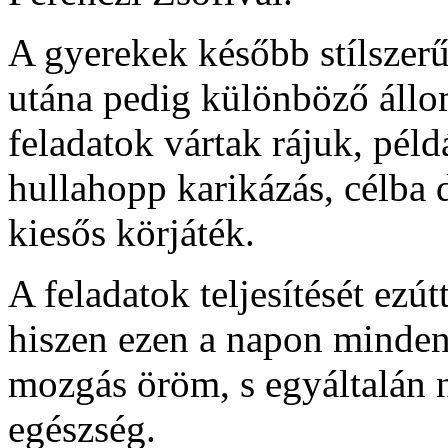
A gyerekek később stílszerű
utána pedig különböző áll
feladatok vártak rájuk, péld
hullahopp karikázás, célba 
kiesős körjáték.
A feladatok teljesítését ezú
hiszen ezen a napon mindenk
mozgás öröm, s egyáltalán n
egészség.