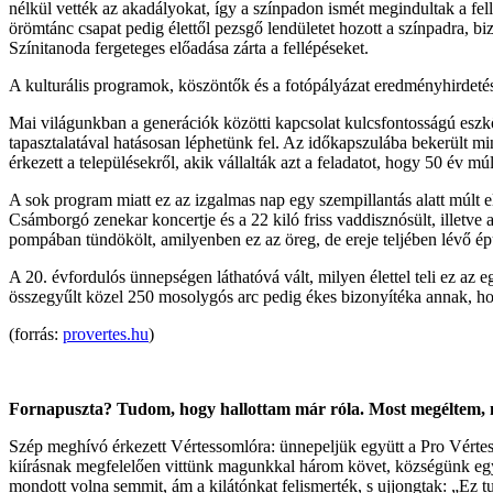
nélkül vették az akadályokat, így a színpadon ismét megindultak a f
örömtánc csapat pedig élettől pezsgő lendületet hozott a színpadra, bi
Színitanoda fergeteges előadása zárta a fellépéseket.
A kulturális programok, köszöntők és a fotópályázat eredményhirdetése 
Mai világunkban a generációk közötti kapcsolat kulcsfontosságú eszkö
tapasztalatával hatásosan léphetünk fel. Az időkapszulába bekerült m
érkezett a településekről, akik vállalták azt a feladatot, hogy 50 év
A sok program miatt ez az izgalmas nap egy szempillantás alatt múlt el
Csámborgó zenekar koncertje és a 22 kiló friss vaddisznósült, illetve
pompában tündökölt, amilyenben ez az öreg, de ereje teljében lévő é
A 20. évfordulós ünnepségen láthatóvá vált, milyen élettel teli ez az
összegyűlt közel 250 mosolygós arc pedig ékes bizonyítéka annak, hog
(forrás:
provertes.hu
)
Fornapuszta? Tudom, hogy hallottam már róla. Most megéltem, 
Szép meghívó érkezett Vértessomlóra: ünnepeljük együtt a Pro Vértes 
kiírásnak megfelelően vittünk magunkkal három követ, községünk egy 
mondott volna semmit, ám a kilátónkat felismerték, s ujjongtak: „Ez t