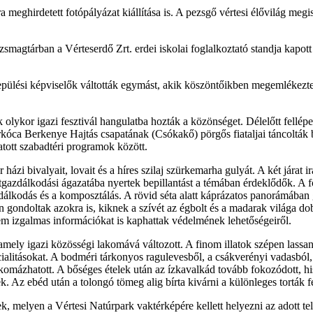
eghirdetett fotópályázat kiállítása is. A pezsgő vértesi élővilág megism
agtárban a Vérteserdő Zrt. erdei iskolai foglalkoztató standja kapott h
epülési képviselők váltották egymást, akik köszöntőikben megemlékezte
olykor igazi fesztivál hangulatba hozták a közönséget. Délelőtt fellépe
arkóca Berkenye Hajtás csapatának (Csókakő) pörgős fiataljai táncolt
atott szabadtéri programok között.
ázi bivalyait, lovait és a híres szilaj szürkemarha gulyát. A két járat
gazdálkodási ágazatába nyertek bepillantást a témában érdeklődők. A fó
álkodás és a komposztálás. A rövid séta alatt káprázatos panorámában 
en gondoltak azokra is, kiknek a szívét az égbolt és a madarak világa d
m izgalmas információkat is kaphattak védelmének lehetőségeiről.
mely igazi közösségi lakomává változott. A finom illatok szépen lassa
ecialitásokat. A bodméri tárkonyos ragulevesből, a csákverényi vadasból
komázhatott. A bőséges ételek után az ízkavalkád tovább fokozódott, his
k. Az ebéd után a tolongó tömeg alig bírta kivárni a különleges torták 
k, melyen a Vértesi Natúrpark vaktérképére kellett helyezni az adott te