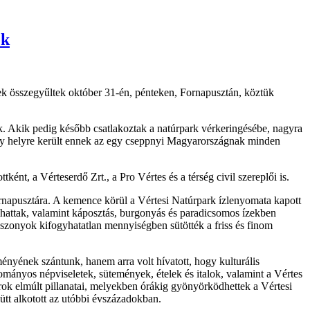
ek
zetek összegyűltek október 31-én, pénteken, Fornapusztán, köztük
k. Akik pedig később csatlakoztak a natúrpark vérkeringésébe, nagyra
 egy helyre került ennek az egy cseppnyi Magyarországnak minden
ént, a Vérteserdő Zrt., a Pro Vértes és a térség civil szereplői is.
Fornapusztára. A kemence körül a Vértesi Natúrpark ízlenyomata kapott
óstolhattak, valamint káposztás, burgonyás és paradicsomos ízekben
szonyok kifogyhatatlan mennyiségben sütötték a friss és finom
ényének szántunk, hanem arra volt hívatott, hogy kulturális
ányos népviseletek, sütemények, ételek és italok, valamint a Vértes
ok elmúlt pillanatai, melyekben órákig gyönyörködhettek a Vértesi
ütt alkotott az utóbbi évszázadokban.