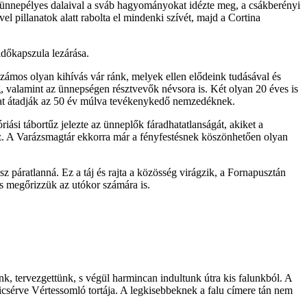
r ünnepélyes dalaival a sváb hagyományokat idézte meg, a csákberényi
l pillanatok alatt rabolta el mindenki szívét, majd a Cortina
időkapszula lezárása.
számos olyan kihívás vár ránk, melyek ellen elődeink tudásával és
, valamint az ünnepségen résztvevők névsora is. Két olyan 20 éves is
ágokat átadják az 50 év múlva tevékenykedő nemzedéknek.
iási tábortűz jelezte az ünneplők fáradhatatlanságát, akiket a
éhez. A Varázsmagtár ekkorra már a fényfestésnek köszönhetően olyan
 páratlanná. Ez a táj és rajta a közösség virágzik, a Fornapusztán
és megőrizzük az utókor számára is.
k, tervezgettünk, s végül harmincan indultunk útra kis falunkból. A
csérve Vértessomló tortája. A legkisebbeknek a falu címere tán nem