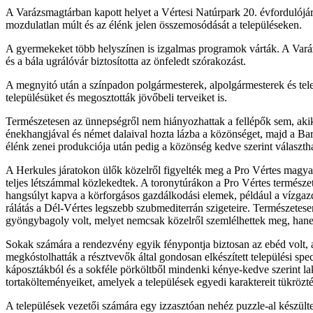
A Varázsmagtárban kapott helyet a Vértesi Natúrpark 20. évfordulójára m
mozdulatlan múlt és az élénk jelen összemosódását a településeken.
A gyermekeket több helyszínen is izgalmas programok várták. A Varázsm
és a bála ugrálóvár biztosította az önfeledt szórakozást.
A megnyitó után a színpadon polgármesterek, alpolgármesterek és tel
településüket és megosztották jövőbeli terveiket is.
Természetesen az ünnepségről nem hiányozhattak a fellépők sem, akik 
énekhangjával és német dalaival hozta lázba a közönséget, majd a B
élénk zenei produkciója után pedig a közönség kedve szerint választh
A Herkules járatokon ülők közelről figyelték meg a Pro Vértes magyar h
teljes létszámmal közlekedtek. A toronytúrákon a Pro Vértes természet
hangsúlyt kapva a körforgásos gazdálkodási elemek, például a vízgazd
rálátás a Dél-Vértes legszebb szubmediterrán szigeteire. Természetes
gyöngybagoly volt, melyet nemcsak közelről szemlélhettek meg, hane
Sokak számára a rendezvény egyik fénypontja biztosan az ebéd volt, a
megkóstolhatták a résztvevők által gondosan elkészített települési sp
káposztákból és a sokféle pörköltből mindenki kénye-kedve szerint la
tortakölteményeiket, amelyek a települések egyedi karaktereit tükrözté
A települések vezetői számára egy izzasztóan nehéz puzzle-al készülte