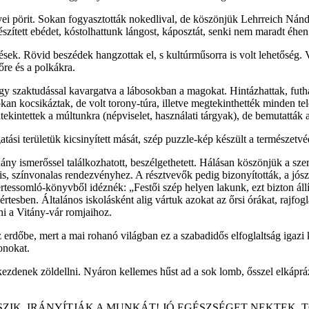
yei pörit. Sokan fogyasztották nokedlival, de köszönjük Lehrreich Nán
szített ebédet, kóstolhattunk lángost, káposztát, senki nem maradt éhen
ések. Rövid beszédek hangzottak el, s kultúrműsorra is volt lehetőség. 
re és a polkákra.
y szaktudással kavargatva a lábosokban a magokat. Hintázhattak, futhatt
 sokan kocsikáztak, de volt torony-túra, illetve megtekinthették minden
tekintettek a múltunkra (népviselet, használati tárgyak), de bemutatták 
ási területük kicsinyített mását, szép puzzle-kép készült a természetvéd
hány ismerőssel találkozhatott, beszélgethetett. Hálásan köszönjük a s
is, színvonalas rendezvényhez. A résztvevők pedig bizonyították, a jó
tessomló-könyvből idéznék: „Festői szép helyen lakunk, ezt bizton állí
esben. Általános iskolásként alig vártuk azokat az őrsi órákat, rajfogl
ni a Vitány-vár romjaihoz.
erdőbe, mert a mai rohanó világban ez a szabadidős elfoglaltság igazi k
onokat.
lkezdenek zöldellni. Nyáron kellemes hűst ad a sok lomb, ősszel elkáprá
, IRÁNYÍTJÁK A MUNKÁT! JÓ EGÉSZSÉGET NEKTEK, TOVÁBB