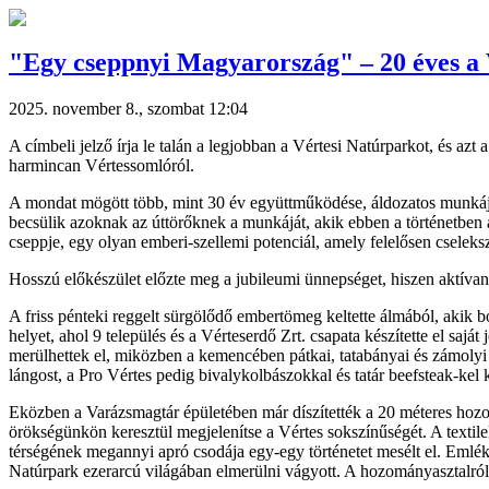
"Egy cseppnyi Magyarország" – 20 éves a 
2025. november 8., szombat 12:04
A címbeli jelző írja le talán a legjobban a Vértesi Natúrparkot, és az
harmincan Vértessomlóról.
A mondat mögött több, mint 30 év együttműködése, áldozatos munkája,
becsülik azoknak az úttörőknek a munkáját, akik ebben a történetben
cseppje, egy olyan emberi-szellemi potenciál, amely felelősen cseleks
Hosszú előkészület előzte meg a jubileumi ünnepséget, hiszen aktívan ré
A friss pénteki reggelt sürgölődő embertömeg keltette álmából, akik 
helyet, ahol 9 település és a Vérteserdő Zrt. csapata készítette el saj
merülhettek el, miközben a kemencében pátkai, tatabányai és zámolyi
lángost, a Pro Vértes pedig bivalykolbászokkal és tatár beefsteak-kel 
Eközben a Varázsmagtár épületében már díszítették a 20 méteres hozom
örökségünkön keresztül megjelenítse a Vértes sokszínűségét. A texti
térségének megannyi apró csodája egy-egy történetet mesélt el. Emlé
Natúrpark ezerarcú világában elmerülni vágyott. A hozományasztalról 