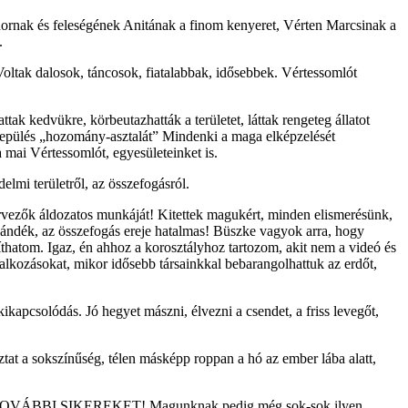
dornak és feleségének Anitának a finom kenyeret, Vérten Marcsinak a
.
Voltak dalosok, táncosok, fiatalabbak, idősebbek. Vértessomlót
ak kedvükre, körbeutazhatták a területet, láttak rengeteg állatot
 település „hozomány-asztalát” Mindenki a maga elképzelését
a mai Vértessomlót, egyesületeinket is.
elmi területről, az összefogásról.
zervezők áldozatos munkáját! Kitettek magukért, minden elismerésünk,
szándék, az összefogás ereje hatalmas! Büszke vagyok arra, hogy
thatom. Igaz, én ahhoz a korosztályhoz tartozom, akit nem a videó és
alkozásokat, mikor idősebb társainkkal bebarangolhattuk az erdőt,
ikapcsolódás. Jó hegyet mászni, élvezni a csendet, a friss levegőt,
ztat a sokszínűség, télen másképp roppan a hó az ember lába alatt,
I SIKEREKET! Magunknak pedig még sok-sok ilyen