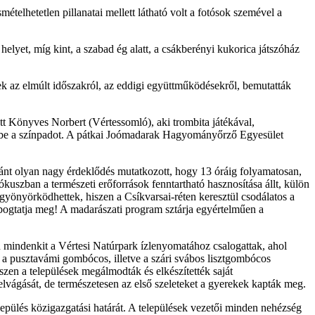
ételhetetlen pillanatai mellett látható volt a fotósok szemével a
elyet, míg kint, a szabad ég alatt, a csákberényi kukorica játszóház
k az elmúlt időszakról, az eddigi együttműködésekről, bemutatták
tt Könyves Norbert (Vértessomló), aki trombita játékával,
ák be a színpadot. A pátkai Joómadarak Hagyományőrző Egyesület
 iránt olyan nagy érdeklődés mutatkozott, hogy 13 óráig folyamatosan,
kuszban a természeti erőforrások fenntartható hasznosítása állt, külön
gyönyörködhettek, hiszen a Csíkvarsai-réten keresztül csodálatos a
obogtatja meg! A madarászati program sztárja egyértelműen a
n mindenkit a Vértesi Natúrpark ízlenyomatához csalogattak, ahol
, a pusztavámi gombócos, illetve a szári svábos lisztgombócos
zen a települések megálmodták és elkészítették saját
felvágását, de természetesen az első szeleteket a gyerekek kapták meg.
lepülés közigazgatási határát. A települések vezetői minden nehézség