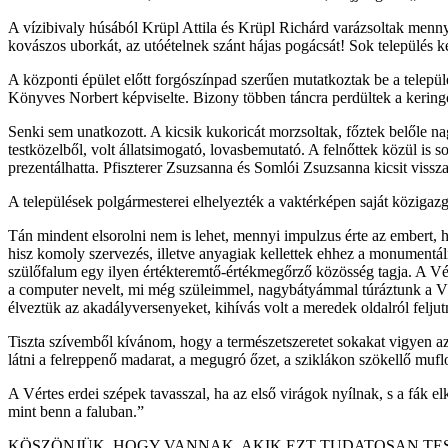
A vízibivaly húsából Krüpl Attila és Krüpl Richárd varázsoltak menn
kovászos uborkát, az utóételnek szánt hájas pogácsát! Sok település ké
A központi épület előtt forgószínpad szerűen mutatkoztak be a települ
Könyves Norbert képviselte. Bizony többen táncra perdültek a keringő
Senki sem unatkozott. A kicsik kukoricát morzsoltak, főztek belőle nag
testközelből, volt állatsimogató, lovasbemutató. A felnőttek közül is
prezentálhatta. Pfiszterer Zsuzsanna és Somlói Zsuzsanna kicsit vissza
A települések polgármesterei elhelyezték a vaktérképen saját közigazgat
Tán mindent elsorolni nem is lehet, mennyi impulzus érte az embert, 
hisz komoly szervezés, illetve anyagiak kellettek ehhez a monumentál
szülőfalum egy ilyen értékteremtő-értékmegőrző közösség tagja. A Vér
a computer nevelt, mi még szüleimmel, nagybátyámmal túráztunk a Vért
élveztük az akadályversenyeket, kihívás volt a meredek oldalról feljut
Tiszta szívemből kívánom, hogy a természetszeretet sokakat vigyen az 
látni a felreppenő madarat, a megugró őzet, a sziklákon szökellő mufl
A Vértes erdei szépek tavasszal, ha az első virágok nyílnak, s a fák e
mint benn a faluban.”
KÖSZÖNJÜK, HOGY VANNAK, AKIK EZT TUDATOSAN TESZIK