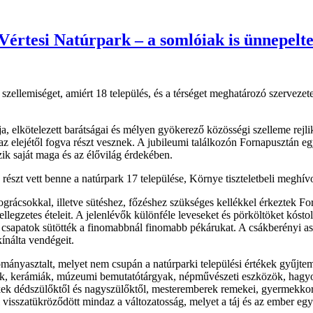
Vértesi Natúrpark – a somlóiak is ünnepelt
t a szellemiséget, amiért 18 település, és a térséget meghatározó szerve
 elkötelezett barátságai és mélyen gyökerező közösségi szelleme rejli
 az elejétől fogva részt vesznek. A jubileumi találkozón Fornapusztán
zik saját maga és az élővilág érdekében.
szt vett benne a natúrpark 17 települése, Környe tiszteletbeli meghívottk
bográcsokkal, illetve sütéshez, főzéshez szükséges kellékkel érkeztek 
át jellegzetes ételeit. A jelenlévők különféle leveseket és pörköltöket k
 csapatok sütötték a finomabbnál finomabb pékárukat. A csákberényi as
kínálta vendégeit.
ányasztalt, melyet nem csupán a natúrparki települési értékek gyűjtem
lek, kerámiák, múzeumi bemutatótárgyak, népművészeti eszközök, hagyom
kek dédszülőktől és nagyszülőktől, mesteremberek remekei, gyermekkor
visszatükröződött mindaz a változatosság, melyet a táj és az ember egy