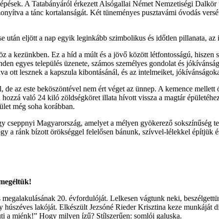
ellépések. A Tatabányáról érkezett Alsógallai Német Nemzetiségi Dalkö
zonyítva a tánc kortalanságát. Két tüneményes pusztavámi óvodás verséve
után eljött a nap egyik leginkább szimbolikus és időtlen pillanata, az 
z a kezünkben. Ez a híd a múlt és a jövő között létfontosságú, hiszen 
inden egyes település üzenete, számos személyes gondolat és jókívánság
 múlva ott lesznek a kapszula kibontásánál, és az intelmeiket, jókíváns
, de az este beköszöntével nem ért véget az ünnep. A kemence mellett ór
 a hozzá való 24 kiló zöldségköret illata hívott vissza a magtár épület
pület még soha korábban.
 egy cseppnyi Magyarország, amelyet a mélyen gyökerező sokszínűség tesz
y a ránk bízott örökséggel felelősen bánunk, szívvel-lélekkel építjük 
megéltük!
megalakulásának 20. évfordulóját. Lelkesen vágtunk neki, beszélgettün
húszéves lakóját. Elkészült Jezsóné Rieder Krisztina keze munkáját di
uti a miénk!” Hogy milyen ízű? Stílszerűen: somlói galuska.