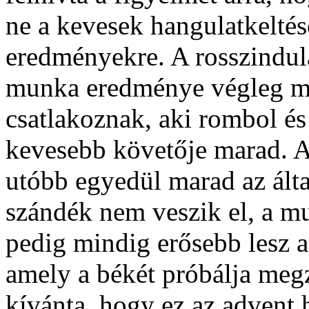
ne a kevesek hangulatkeltés
eredményekre. A rosszindula
munka eredménye végleg me
csatlakoznak, aki rombol és 
kevesebb követője marad. A
utóbb egyedül marad az álta
szándék nem veszik el, a m
pedig mindig erősebb lesz 
amely a békét próbálja meg
kívánta, hogy ez az advent h