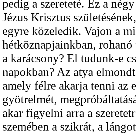
pedig a szereteté. Ez a négy
Jézus Krisztus születésének,
egyre közeledik. Vajon a mi
hétköznapjainkban, rohanó
a karácsony? El tudunk-e c
napokban? Az atya elmondta
amely félre akarja tenni az
gyötrelmét, megpróbáltatásá
akar figyelni arra a szeret
szemében a szikrát, a lángot