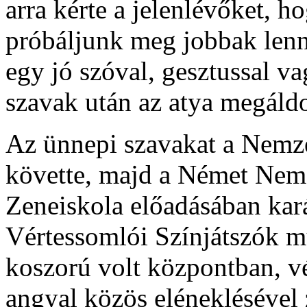
arra kérte a jelenlévőket, 
próbáljunk meg jobbak lenn
egy jó szóval, gesztussal v
szavak után az atya megáldo
Az ünnepi szavakat a Nemz
követte, majd a Német Nemz
Zeneiskola előadásában kar
Vértessomlói Színjátszók m
koszorú volt központban, v
angyal közös eléneklésével 