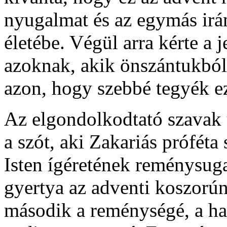
nyugalmat és az egymás irán
életébe. Végül arra kérte a 
azoknak, akik önszántukból
azon, hogy szebbé tegyék ez
Az elgondolkodtató szavak 
a szót, aki Zakariás próféta
Isten ígéretének reménysug
gyertya az adventi koszorún.
második a reménységé, a h