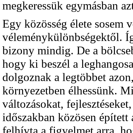
megkeressük egymásban azt
Egy közösség élete sosem v
véleménykülönbségektől. Így
bizony mindig. De a bölcse
hogy ki beszél a leghangos
dolgoznak a legtöbbet azon
környezetben élhessünk. Miu
változásokat, fejlesztéseket
időszakban közösen épített 
felhívta a figyelmet arra, h