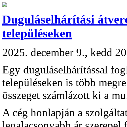
Duguláselhárítási átve
településeken
2025. december 9., kedd 20
Egy duguláselhárítással fo
településeken is több megre
összeget számlázott ki a mu
A cég honlapján a szolgálta
legalacsonyabb ár szerepel 