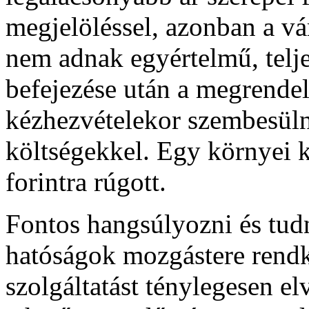
megjelöléssel, azonban a vá
nem adnak egyértelmű, telje
befejezése után a megrendel
kézhezvételekor szembesüln
költségekkel. Egy környei k
forintra rúgott.
Fontos hangsúlyozni és tudn
hatóságok mozgástere rendkí
szolgáltatást ténylegesen el