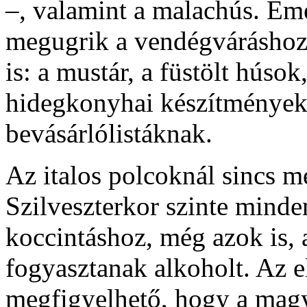
–, valamint a malachús. Eme
megugrik a vendégváráshoz
is: a mustár, a füstölt húso
hidegkonyhai készítmények 
bevásárlólistáknak.
Az italos polcoknál sincs m
Szilveszterkor szinte minden
koccintáshoz, még azok is, 
fogyasztanak alkoholt. Az 
megfigyelhető, hogy a magy