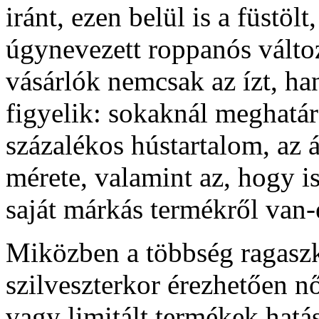
iránt, ezen belül is a füstöl
úgynevezett roppanós válto
vásárlók nemcsak az ízt, ha
figyelik: sokaknál meghatá
százalékos hústartalom, az á
mérete, valamint az, hogy 
saját márkás termékről van-
Miközben a többség ragaszk
szilveszterkor érezhetően nő
vagy limitált termékek hatá