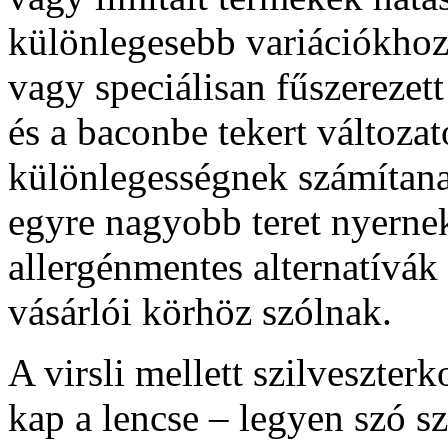
különlegesebb variációkhoz, 
vagy speciálisan fűszerezet
és a baconbe tekert változ
különlegességnek számítan
egyre nagyobb teret nyerne
allergénmentes alternatívák
vásárlói körhöz szólnak.
A virsli mellett szilveszterk
kap a lencse – legyen szó s