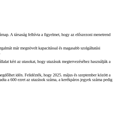
rnap. A társaság felhívta a figyelmet, hogy az előszezoni menetrend
rgalmát már megnövelt kapacitással és magasabb szolgáltatási
.
állalat kéri az utasokat, hogy utazásuk megtervezéséhez használják a
 megdőlhet idén. Felidézték, hogy 2025. május és szeptember között a
haladta a 600 ezret az utazások száma, a kerékpáros jegyek száma pedig