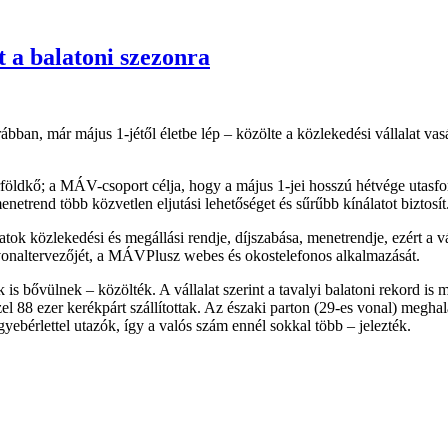
t a balatoni szezonra
an, már május 1-jétől életbe lép – közölte a közlekedési vállalat vasá
földkő; a MÁV-csoport célja, hogy a május 1-jei hosszú hétvége utasfo
netrend több közvetlen eljutási lehetőséget és sűrűbb kínálatot biztosít
tok közlekedési és megállási rendje, díjszabása, menetrendje, ezért a v
tvonaltervezőjét, a MÁVPlusz webes és okostelefonos alkalmazását.
 is bővülnek – közölték. A vállalat szerint a tavalyi balatoni rekord is
özel 88 ezer kerékpárt szállítottak. Az északi parton (29-es vonal) meg
yebérlettel utazók, így a valós szám ennél sokkal több – jelezték.