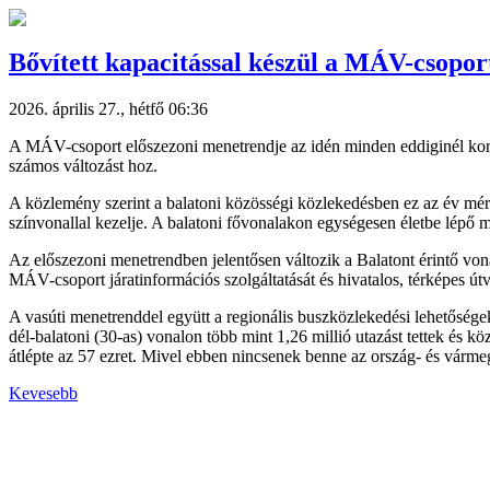
Bővített kapacitással készül a MÁV-csopor
2026. április 27., hétfő 06:36
A MÁV-csoport előszezoni menetrendje az idén minden eddiginél korább
számos változást hoz.
A közlemény szerint a balatoni közösségi közlekedésben ez az év mér
színvonallal kezelje. A balatoni fővonalakon egységesen életbe lépő me
Az előszezoni menetrendben jelentősen változik a Balatont érintő vona
MÁV-csoport járatinformációs szolgáltatását és hivatalos, térképes ú
A vasúti menetrenddel együtt a regionális buszközlekedési lehetőségek
dél-balatoni (30-as) vonalon több mint 1,26 millió utazást tettek és k
átlépte az 57 ezret. Mivel ebben nincsenek benne az ország- és vármeg
Kevesebb