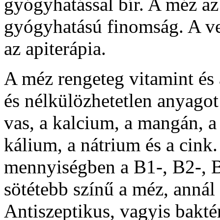
gyógyhatással bír. A méz az
gyógyhatású finomság. A ve
az apiterápia.
A méz rengeteg vitamint és
és nélkülözhetetlen anyagot
vas, a kalcium, a mangán, a
kálium, a nátrium és a cink
mennyiségben a B1-, B2-, B
sötétebb színű a méz, annál
Antiszeptikus, vagyis bakté