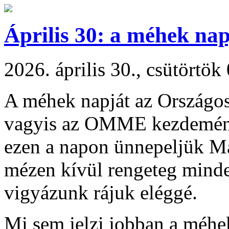
Április 30: a méhek na
2026. április 30., csütörtök
A méhek napját az Országo
vagyis az OMME kezdeménye
ezen a napon ünnepeljük M
mézen kívül rengeteg mind
vigyázunk rájuk eléggé.
Mi sem jelzi jobban a méhe