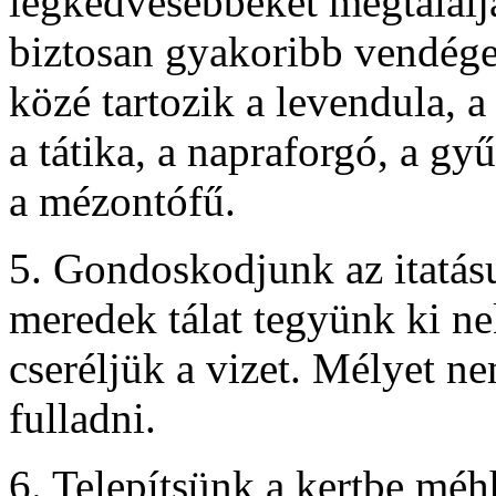
legkedvesebbeket megtalálj
biztosan gyakoribb vendég
közé tartozik a levendula, a 
a tátika, a napraforgó, a gy
a mézontófű.
5. Gondoskodjunk az itatás
meredek tálat tegyünk ki n
cseréljük a vizet. Mélyet n
fulladni.
6. Telepítsünk a kertbe méh