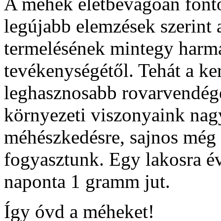
A méhek életbevágóan fonto
legújabb elemzések szerint 
termelésének mintegy harm
tevékenységétől. Tehát a ke
leghasznosabb rovarvendége
környezeti viszonyaink nag
méhészkedésre, sajnos még
fogyasztunk. Egy lakosra é
naponta 1 gramm jut.
Így óvd a méheket!