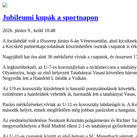
Jubileumi kupák a sportnapon
2026. június 9., kedd 10:48
A focilabdáé volt a főszerep június 6-án Vértessomlón, ahol kicsikne
a Kecskéd partnerkapcsolatának köszönhetően osztrák csapatok is érk
Nagyjából hat óra alatt 36 mérkőzést vívtak a csapatok, és összesen 17
A legkisebbeknél, az U-7-es korosztályban a nyitómeccsen a tatabánya
Olyannyira, hogy az első helyezett Tatabányai Vasast követően három c
Negyedik lett a Hainfeld I, ötödik a Vulkán.
Az U9-es korosztály küzdelmeit is hasonló pontszámolások követték, h
ezüstérmet a hainfeldiek vehették át, harmadik lett a tatabányai Vasa
Parázs mérkőzéseket vívtak az U-11-es korosztály labdarúgói is. A Kec
második helyet, ennek megfelelően még jobban parázslott a hangulat, 
Az eredményhirdetésre Neukum Krisztián polgármester és Richter Tamá
megyeszékhelyen a Reál Madrid elleni 2-1-es tatabányai győzelemme
Az U-11-es csapatok között az első helyen a SC Mauerbach végzett, 