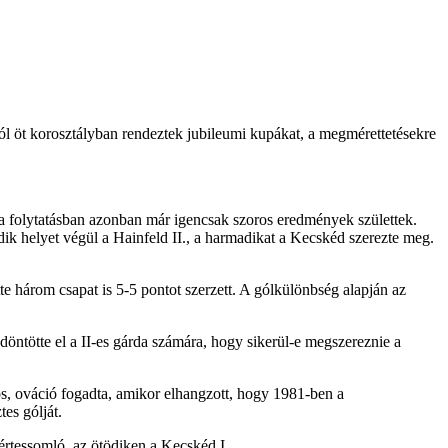
ól öt korosztályban rendeztek jubileumi kupákat, a megmérettetésekre
, a folytatásban azonban már igencsak szoros eredmények születtek.
dik helyet végül a Hainfeld II., a harmadikat a Kecskéd szerezte meg.
e három csapat is 5-5 pontot szerzett. A gólkülönbség alapján az
döntötte el a II-es gárda számára, hogy sikerül-e megszereznie a
s, ováció fogadta, amikor elhangzott, hogy 1981-ben a
es gólját.
rtessomló, az ötödiken a Kecskéd I.