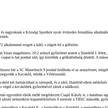
k és nagyoknak a Községi Sportkör nyolc évtizedes fennállása alkalmáb
eztek.
2 alkalommal rezgett a háló, s zúgott fel a gólöröm.
i Vasas magabiztos, 10:2 arányú győzelmet aratott a Hainfeld I. felett
sapat is hat ponttal zárt, így közöttük a gólkülönbség döntött. A máso
iszen bár a SC Mauerbach 9 ponttal hódította el az aranyérmet, mögött
s, negyedik a Kecskéd, ötödik a Vértessomló.
skéd két formációban is szerepelt, és a záró, Hainfeld elleni mérkőzés 
s végül a kecskédiek győzelmével zárult a találkozó.
s egyesületi elnök mellé megérkezett Csapó Károly is, s hatalmas tap
l záruló nemzetközi kupamérkőzésen ő szerezte a TBSC második, győzt
a másodikon a Kecskéd II., a harmadikon a Hainfeld, a negyediken a Vé