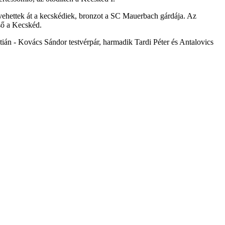
t vehettek át a kecskédiek, bronzot a SC Mauerbach gárdája. Az
lső a Kecskéd.
tián - Kovács Sándor testvérpár, harmadik Tardi Péter és Antalovics