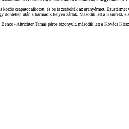
s közös csapatot alkotott, és be is zsebelték az aranyérmet. Ezüstérme
gy döntetlen után a harmadik helyen zártak. Második lett a Hainfeld, e
 Bence - Altrichter Tamás páros bizonyult, második lett a Kovács Krisz