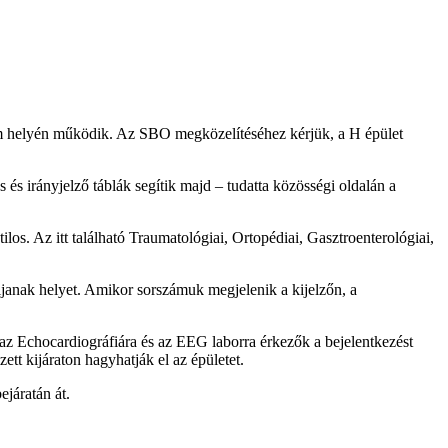
ium helyén működik. Az SBO megközelítéséhez kérjük, a H épület
s és irányjelző táblák segítik majd – tudatta közösségi oldalán a
ilos. Az itt található Traumatológiai, Ortopédiai, Gasztroenterológiai,
aljanak helyet. Amikor sorszámuk megjelenik a kijelzőn, a
az Echocardiográfiára és az EEG laborra érkezők a bejelentkezést
ett kijáraton hagyhatják el az épületet.
járatán át.