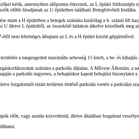
zőket kérik, amennyiben időpontra érkeznek, az L épület földszintjén 
ezők előbb fáradjanak az U épületben található Betegfelvételi Irodába.
zése miatt a H épületben a betegek számára kizárólag a 6. számú lift ha
 az U illetve L épületből, az összekötő hidakon átkelve közelítsék meg a
7-étől nem lehetséges áthajtani az L és a H épület között gépjárművel.
ületén a megengedett maximális sebesség 15 km/h, a be- és kihajtás a 
ozgáskorlátozottak számára a parkolás díjtalan. A Művese Állomást, a n
apján a parkolás ingyenes, a behajtáskor kapott behajtási bizonylatot a
illetve forgalomtól elzárt területen történő parkolás esetén a parkolási 
pók előtt, vagy azután közvetlenül, illetve általában forgalmat veszélye
íttatni.