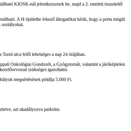
található KIOSK-nál jelentkezzenek be, majd a 2. emeleti összekötő
sználható. A H épületbe érkező látogatókat kérik, hogy a porta mögül
z osztályokat.
Turul utca felől lehetséges a nap 24 órájában.
appali Onkológiai Gondozót, a Gyógytornát, valamint a járóképtelen
 kezelőorvossal szükséges igazoltatni.
szabályok megsértésének pótdíja 5.000 Ft.
ztetve, azt akadályozva parkolni.