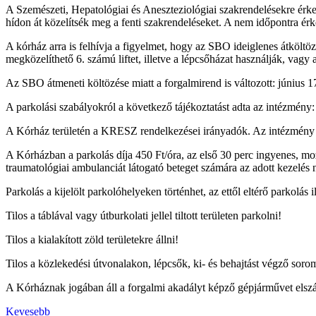
A Szemészeti, Hepatológiai és Aneszteziológiai szakrendelésekre érke
hídon át közelítsék meg a fenti szakrendeléseket. A nem időpontra érk
A kórház arra is felhívja a figyelmet, hogy az SBO ideiglenes átköltö
megközelíthető 6. számú liftet, illetve a lépcsőházat használják, vagy
Az SBO átmeneti költözése miatt a forgalmirend is változott: június 1
A parkolási szabályokról a következő tájékoztatást adta az intézmény:
A Kórház területén a KRESZ rendelkezései irányadók. Az intézmény ter
A Kórházban a parkolás díja 450 Ft/óra, az első 30 perc ingyenes, m
traumatológiai ambulanciát látogató beteget számára az adott kezelés n
Parkolás a kijelölt parkolóhelyeken történhet, az ettől eltérő parkolás 
Tilos a táblával vagy útburkolati jellel tiltott területen parkolni!
Tilos a kialakított zöld területekre állni!
Tilos a közlekedési útvonalakon, lépcsők, ki- és behajtást végző sorom
A Kórháznak jogában áll a forgalmi akadályt képző gépjárművet elszáll
Kevesebb