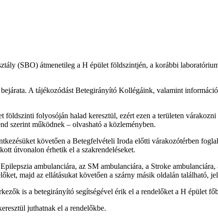
sztály (SBO) átmenetileg a H épület földszintjén, a korábbi laboratór
s bejárata. A tájékozódást Betegirányító Kollégáink, valamint információ
földszinti folyosóján halad keresztül, ezért ezen a területen várakozni t
end szerint működnek – olvasható a közleményben.
ntkezésüket követően a Betegfelvételi Iroda előtti várakozótérben fogl
kott útvonalon érhetik el a szakrendeléseket.
, Epilepszia ambulanciára, az SM ambulanciára, a Stroke ambulanciára, 
őket, majd az ellátásukat követően a szárny másik oldalán található, jelz
ők is a betegirányító segítségével érik el a rendelőket a H épület főbe
eresztül juthatnak el a rendelőkbe.