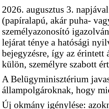
2026. augusztus 3. napjáva
(papíralapú, akár puha- va
személyazonosító igazolvá
lejárat ténye a hatósági nyi
bejegyzésre, így az érintett
külön, személyre szabott ér
A Belügyminisztérium javaso
állampolgároknak, hogy mie
Új okmány igénylése: azokn