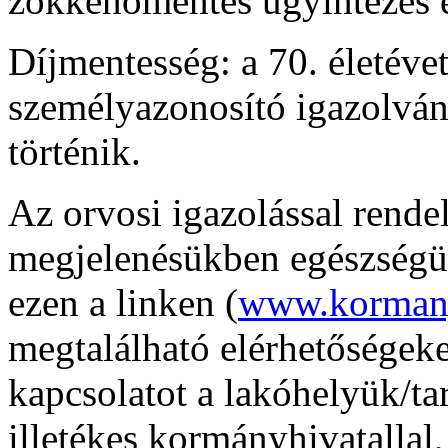
zökkenőmentes ügyintézés é
Díjmentesség: a 70. életévet
személyazonosító igazolván
történik.
Az orvosi igazolással rende
megjelenésükben egészségü
ezen a linken (
www.kormany
megtalálható elérhetőségeke
kapcsolatot a lakóhelyük/ta
illetékes kormányhivatallal