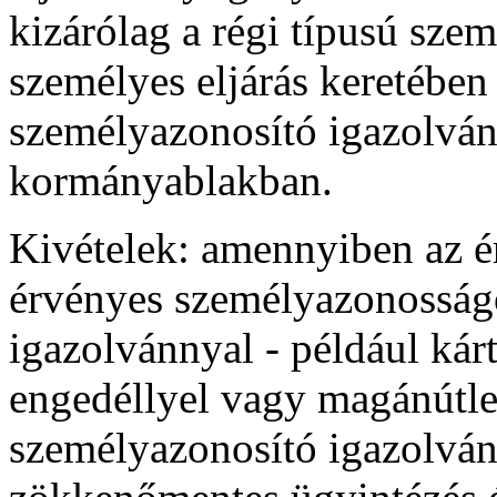
kizárólag a régi típusú sze
személyes eljárás keretében 
személyazonosító igazolván
kormányablakban.
Kivételek: amennyiben az ér
érvényes személyazonosságo
igazolvánnyal - például ká
engedéllyel vagy magánútlev
személyazonosító igazolván