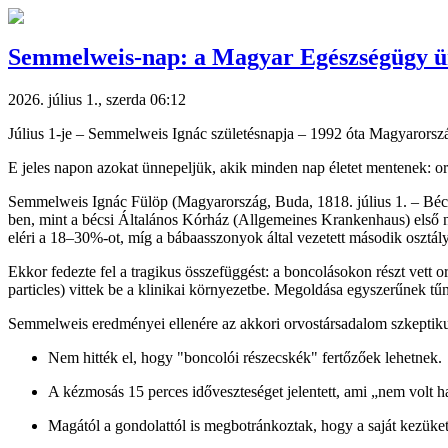
Semmelweis-nap: a Magyar Egészségügy 
2026. július 1., szerda 06:12
Július 1-je – Semmelweis Ignác születésnapja – 1992 óta Magyarorszá
E jeles napon azokat ünnepeljük, akik minden nap életet mentenek: or
Semmelweis Ignác Fülöp (Magyarország, Buda, 1818. július 1. – Bécs, 
ben, mint a bécsi Általános Kórház (Allgemeines Krankenhaus) első nő
eléri a 18–30%-ot, míg a bábaasszonyok által vezetett második osztá
Ekkor fedezte fel a tragikus összefüggést: a boncolásokon részt vett 
particles) vittek be a klinikai környezetbe. Megoldása egyszerűnek tű
Semmelweis eredményei ellenére az akkori orvostársadalom szkeptiku
Nem hitték el, hogy "boncolói részecskék" fertőzőek lehetnek.
A kézmosás 15 perces időveszteséget jelentett, ami „nem volt h
Magától a gondolattól is megbotránkoztak, hogy a saját kezüket 