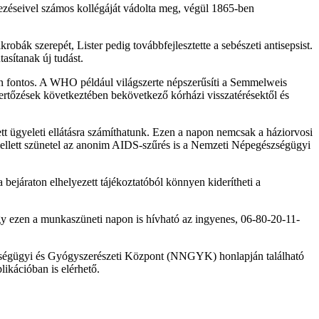
lezéseivel számos kollégáját vádolta meg, végül 1865-ben
bák szerepét, Lister pedig továbbfejlesztette a sebészeti antisepsist.
sítanak új tudást.
cban fontos. A WHO például világszerte népszerűsíti a Semmelweis
a fertőzések következtében bekövetkező kórházi visszatérésektől és
 ügyeleti ellátásra számíthatunk. Ezen a napon nemcsak a háziorvosi
Emellett szünetel az anonim AIDS-szűrés is a Nemzeti Népegészségügyi
 bejáraton elhelyezett tájékoztatóból könnyen kiderítheti a
gy ezen a munkaszüneti napon is hívható az ingyenes, 06-80-20-11-
gészségügyi és Gyógyszerészeti Központ (NNGYK) honlapján található
likációban is elérhető.