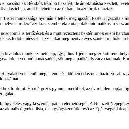
 elbocsátották Bécsből, később hazatért, de ámokfutásba kezdett, leve
következtében, amit feltehetően az őt bántalmazó őrök okoztak.
 Lister munkássága nyomán értették meg igazán; Pasteur igazolta a mikro
lweis-reflex” azokra az emberekre utal, akik automatikusan visszauta
 a nosocomiális fertőzések és a multirezisztens baktériumok elleni har
holos kézfertőtlenítéssel – ezzel akár megmentve éves szinten milliókat 
ivatalos munkaszüneti nap, így július 1-jén a megszokott rend helyett
gászatok, a védőnői tanácsadók, sőt még a patikák is zárva tartanak. 
k. Ha valaki véletlenül mégis rendelési időben érkezne a háziorvosához, a
efonszámát.
tokhoz fordulni. Ha mérgezés gyanúja merül fel, az év minden napján, í
olgálat.
zelebbi ügyeletes vagy készenléti patika elérhetőségét. A Nemzeti Népe
 aktuális ügyeleti lista, de a gyógyszertárkereső az Egészségablak app