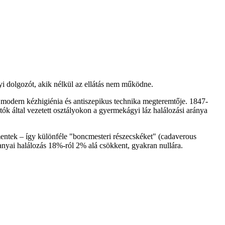
yi dolgozót, akik nélkül az ellátás nem működne.
a modern kézhigiénia és antiszepikus technika megteremtője. 1847-
ók által vezetett osztályokon a gyermekágyi láz halálozási aránya
a mentek – így különféle "boncmesteri részecskéket" (cadaverous
 anyai halálozás 18%-ról 2% alá csökkent, gyakran nullára.