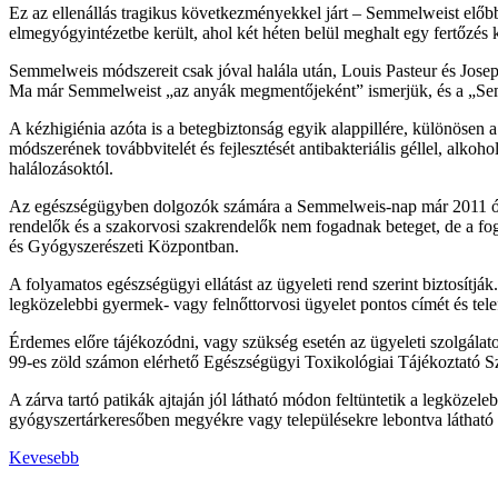
Ez az ellenállás tragikus következményekkel járt – Semmelweist előbb
elmegyógyintézetbe került, ahol két héten belül meghalt egy fertőzés 
Semmelweis módszereit csak jóval halála után, Louis Pasteur és Joseph
Ma már Semmelweist „az anyák megmentőjeként” ismerjük, és a „Semme
A kézhigiénia azóta is a betegbiztonság egyik alappillére, különösen
módszerének továbbvitelét és fejlesztését antibakteriális géllel, alko
halálozásoktól.
Az egészségügyben dolgozók számára a Semmelweis-nap már 2011 óta h
rendelők és a szakorvosi szakrendelők nem fogadnak beteget, de a fo
és Gyógyszerészeti Központban.
A folyamatos egészségügyi ellátást az ügyeleti rend szerint biztosítjá
legközelebbi gyermek- vagy felnőttorvosi ügyelet pontos címét és tel
Érdemes előre tájékozódni, vagy szükség esetén az ügyeleti szolgála
99-es zöld számon elérhető Egészségügyi Toxikológiai Tájékoztató Sz
A zárva tartó patikák ajtaján jól látható módon feltüntetik a legkö
gyógyszertárkeresőben megyékre vagy településekre lebontva látható az
Kevesebb