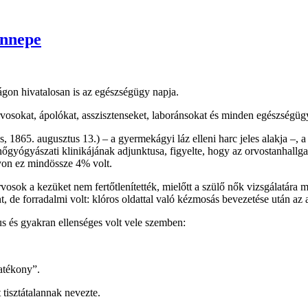
ünnepe
gon hivatalosan is az egészségügy napja.
vosokat, ápolókat, asszisztenseket, laboránsokat és minden egészségüg
1865. augusztus 13.) – a gyermekágyi láz elleni harc jeles alakja –, 
gyógyászati klinikájának adjunktusa, figyelte, hogy az orvostanhallgat
lyon ez mindössze 4% volt.
orvosok a kezüket nem fertőtlenítették, mielőtt a szülő nők vizsgálatár
nt, de forradalmi volt: klóros oldattal való kézmosás bevezetése után az
s és gyakran ellenséges volt vele szemben:
atékony”.
tisztátalannak nevezte.