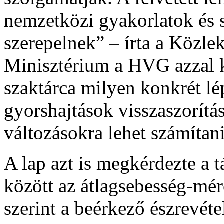
nemzetközi gyakorlatok és 
szerepelnek” – írta a Közle
Minisztérium a HVG azzal k
szaktárca milyen konkrét lé
gyorshajtások visszaszorítá
változásokra lehet számítan
A lap azt is megkérdezte a t
között az átlagsebesség-mér
szerint a beérkező észrevét