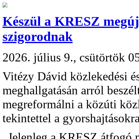
Készül a KRESZ megújít
szigorodnak
2026. július 9., csütörtök 0
Vitézy Dávid közlekedési és
meghallgatásán arról beszél
megreformálni a közúti köz
tekintettel a gyorshajtásokra
„Jelenleg a KRESZ átfogó 