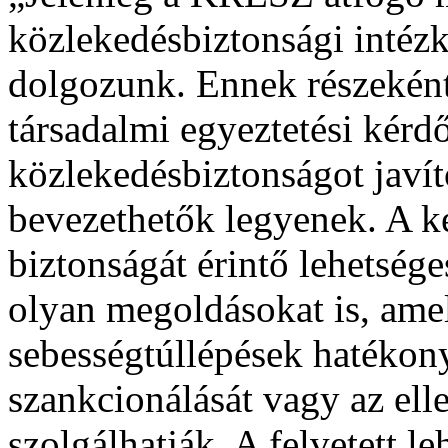
közlekedésbiztonsági intéz
dolgozunk. Ennek részeként 
társadalmi egyeztetési kérd
közlekedésbiztonságot javí
bevezethetők legyenek. A ké
biztonságát érintő lehetsége
olyan megoldásokat is, amel
sebességtúllépések hatékon
szankcionálását vagy az elle
szolgálhatják. A felvetett 