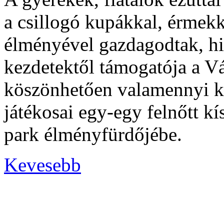
a csillogó kupákkal, érmek
élményével gazdagodtak, h
kezdetektől támogatója a Vá
köszönhetően valamennyi ko
játékosai egy-egy felnőtt k
park élményfürdőjébe.
Kevesebb