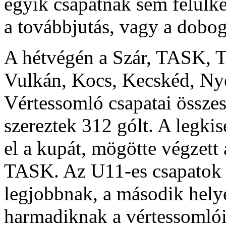
egyik csapatnak sem felülke
a továbbjutás, vagy a dobog
A hétvégén a Szár, TASK, T
Vulkán, Kocs, Kecskéd, Nye
Vértessomló csapatai összes
szereztek 312 gólt. A legki
el a kupát, mögötte végzett
TASK. Az U11-es csapatok k
legjobbnak, a második hely
harmadiknak a vértessomlói 