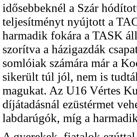
idősebbeknél a Szár hódítot
teljesítményt nyújtott a TA
harmadik fokára a TASK állh
szorítva a házigazdák csapa
somlóiak számára már a Koc
sikerült túl jól, nem is tud
magukat. Az U16 Vértes Kup
díjátadásnál ezüstérmet vehet
labdarúgók, míg a harmadik
A gyerekek, fiatalok ezútta