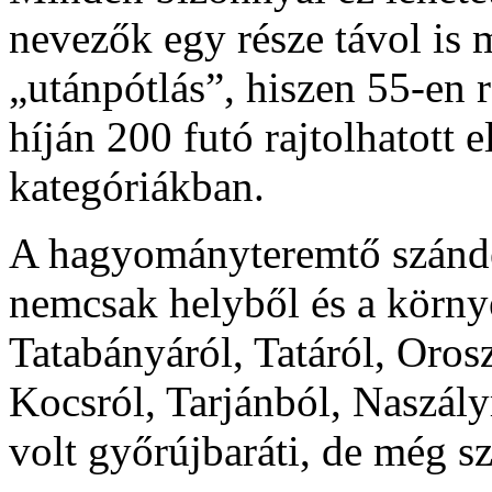
nevezők egy része távol is 
„utánpótlás”, hiszen 55-en r
híján 200 futó rajtolhatott 
kategóriákban.
A hagyományteremtő szándé
nemcsak helyből és a környé
Tatabányáról, Tatáról, Oros
Kocsról, Tarjánból, Naszály
volt győrújbaráti, de még s