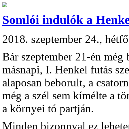
Somlói indulók a Henke
2018. szeptember 24., hétf
Bár szeptember 21-én még b
másnapi, I. Henkel futás sz
alaposan beborult, a csatorn
még a szél sem kímélte a t
a környei tó partján.
Minden bizonnyal ez lehete