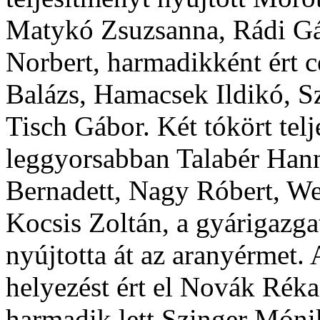
Matykó Zsuzsanna, Rádi Gáb
Norbert, harmadikként ért c
Balázs, Hamacsek Ildikó, 
Tisch Gábor. Két tókört telj
leggyorsabban Talabér Hann
Bernadett, Nagy Róbert, We
Kocsis Zoltán, a gyárigazg
nyújtotta át az aranyérmet.
helyezést ért el Novák Réka
harmadik lett Szinger Mónik