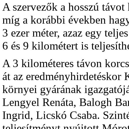
A szervezők a hosszú távot 
míg a korábbi években hag
3 ezer méter, azaz egy telje
6 és 9 kilométert is teljesít
A 3 kilométeres távon korc
át az eredményhirdetéskor K
környei gyárának igazgatójá
Lengyel Renáta, Balogh Bar
Ingrid, Licskó Csaba. Szin
teljesítményt nyújtott Mór