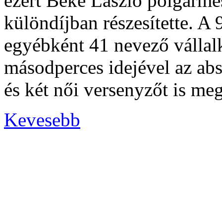
ezért Beke László polgárme
különdíjban részesítette. A 
egyébként 41 nevező vállalk
másodperces idejével az abs
és két női versenyzőt is me
Kevesebb