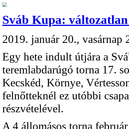
Sváb Kupa: változatlan
2019. január 20., vasárnap 
Egy hete indult útjára a Sv
teremlabdarúgó torna 17. s
Kecskéd, Környe, Vértessom
felnőtteknél ez utóbbi csapa
részvételével.
A 4 állomásos torna február 