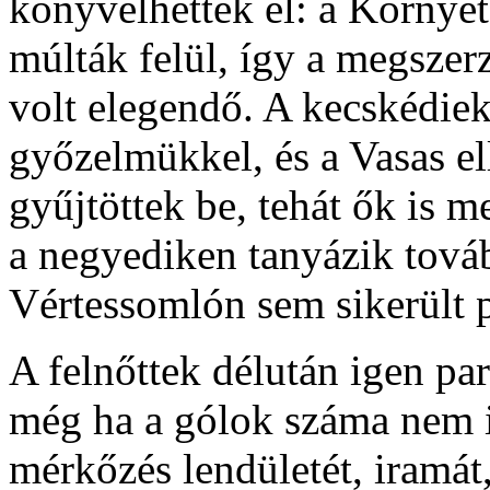
könyvelhettek el: a Környét
múlták felül, így a megszer
volt elegendő. A kecskédiek
győzelmükkel, és a Vasas el
gyűjtöttek be, tehát ők is 
a negyediken tanyázik tová
Vértessomlón sem sikerült p
A felnőttek délután igen pa
még ha a gólok száma nem 
mérkőzés lendületét, iramát