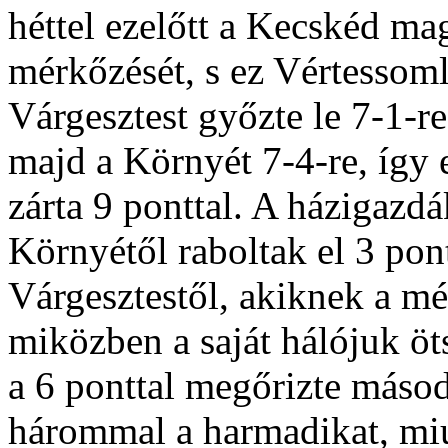
héttel ezelőtt a Kecskéd m
mérkőzését, s ez Vértessoml
Várgesztest győzte le 7-1-re
majd a Környét 7-4-re, így e
zárta 9 ponttal. A házigazd
Környétől raboltak el 3 pon
Várgesztestől, akiknek a mé
miközben a saját hálójuk öt
a 6 ponttal megőrizte másod
hárommal a harmadikat, miu