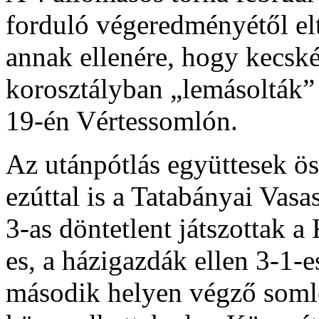
forduló végeredményétől elt
annak ellenére, hogy kecské
korosztályban „lemásolták” 
19-én Vértessomlón.
Az utánpótlás együttesek ö
ezúttal is a Tatabányai Vasas
3-as döntetlent játszottak a
es, a házigazdák ellen 3-1-
második helyen végző soml