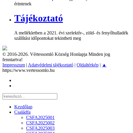
érintenek
Tájékoztató
A mellékletben a 2021. évi szelektív-, zöld- és fenyőhulladék
szállítási időpontokat tekintheti meg
© 2016-2026. Vértessomló Község Honlapja Minden jog
fenntartva!
Impresszum
|
Adatvédelmi tájékoztató
|
Oldaltérkép
|
▲
https://www.vertessomlo.hu
Kezdőlap
Családfa
CSFA2025001
CSFA2025002
CSFA2025003