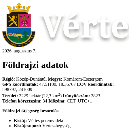
2026. augusztus 7.
Földrajzi adatok
Régió:
Közép-Dunántúl
Megye:
Komárom-Esztergom
GPS koordináták:
47.51100, 18.36767
EOV koordináták:
598797, 241009
2
Terület:
2229 hektár (22,3 km
)
Irányítószám:
2823
Telefon körzetszám:
34
Időzóna:
CET, UTC+1
Földrajzi tájegység besorolás
Kistáj:
Vértes peremvidéke
Kistájcsoport:
Vértes-hegység