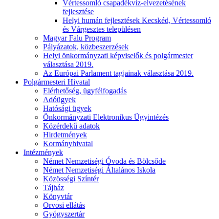
Vértessomló csapadékvíz-elvezetésének
fejlesztése
Helyi humán fejlesztések Kecskéd, Vértessomló
és Várgesztes településen
Magyar Falu Program
Pályázatok, közbeszerzések
Helyi önkormányzati képviselők és polgármester
választása 2019.
Az Európai Parlament tagjainak választása 2019.
Polgármesteri Hivatal
Elérhetőség, ügyfélfogadás
Adóügyek
Hatósági ügyek
Önkormányzati Elektronikus Ügyintézés
Közérdekű adatok
Hirdetmények
Kormányhivatal
Intézmények
Német Nemzetiségi Óvoda és Bölcsőde
Német Nemzetiségi Általános Iskola
Közösségi Színtér
Tájház
Könyvtár
Orvosi ellátás
Gyógyszertár