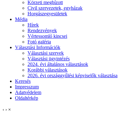
Körzeti megbízott
Civil szervezetek, egyházak
Horgászegyesületek
Média
Hírek
Rendezvények
Vértessomló kincsei
Fotó galéria
Választási Információk
Választási szervek
Választási ügyintézés
2024. évi általános választások
Korábbi választások
2026. évi országgyűlési képviselők választása
Keresés
Impresszum
Adatvédelem
Oldaltérkép
‹
›
×