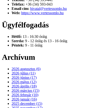
Telefax:
+36 (34) 593-043
Email cím:
hivatal@vertessomlo.hu
Web:
https://www.vertessomlo.hu
Ügyfélfogadás
Hétfő:
13 - 16:30 óráig
Szerda:
9 - 12 óráig és 13 - 16 óráig
Péntek:
9 - 11 óráig
Archívum
2026 augusztus (6)
2026 július (11)
2026 június (17)
2026 május (12)
2026 április (18)
2026 március (15)
2026 február (10)
2026 január (16)
2025 december (15)
2025 november (17)