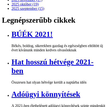
2025 október (19)
2025 szeptember (15)
Legnépszerűbb cikkek
BÚÉK 2021!
Békés, boldog, sikerekben gazdag és egészségben eltöltött új
évet kívánunk minden kedves olvasónknak
Hat hosszú hétvége 2021-
ben
Összesen hat olyan hétvége került a naptárba idén
Adóügyi könnyítések
A 2021-ben életbelépett adóügyi könnyítések szinte mindenkit