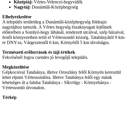
Középtáj:
Vértes-Velencei-hegyvidék
Nagytáj:
Dunántúli-Középhegység
Elhelyezkedése
A település területileg a Dunántúli-középhegység földrajzi
nagytájhoz tartozik. A Vértes hegység északnyugati lejtőinek
előterében a Somlyó-hegy lábánál, rendezett utcáival, szép házaival,
festői környezetben terül el Vértessomló község. Tatabányától 9 km-
re DNY-ra, Várgesztestől 6 km, Környétől 5 km távolságra.
Természeti erőforrások és táji értékek
Fekvésénél fogva csendes jó levegőjű település.
Megközelítése
Gépkocsival Tatabánya, illetve Oroszlány felől Környén keresztül
lehet eljutni Vértessomlóra. Illetve Tatabánya felől egy másik
lehetséges út a faluba Tatabánya - Síkvölgy - Környebánya -
Vértessomló útvonalon.
Térkép