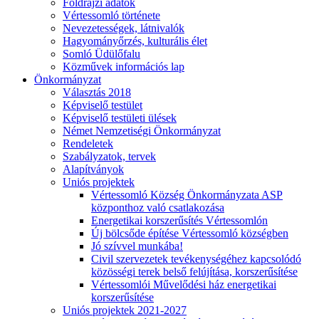
Földrajzi adatok
Vértessomló története
Nevezetességek, látnivalók
Hagyományőrzés, kulturális élet
Somló Üdülőfalu
Közművek információs lap
Önkormányzat
Választás 2018
Képviselő testület
Képviselő testületi ülések
Német Nemzetiségi Önkormányzat
Rendeletek
Szabályzatok, tervek
Alapítványok
Uniós projektek
Vértessomló Község Önkormányzata ASP
központhoz való csatlakozása
Energetikai korszerűsítés Vértessomlón
Új bölcsőde építése Vértessomló községben
Jó szívvel munkába!
Civil szervezetek tevékenységéhez kapcsolódó
közösségi terek belső felújítása, korszerűsítése
Vértessomlói Művelődési ház energetikai
korszerűsítése
Uniós projektek 2021-2027