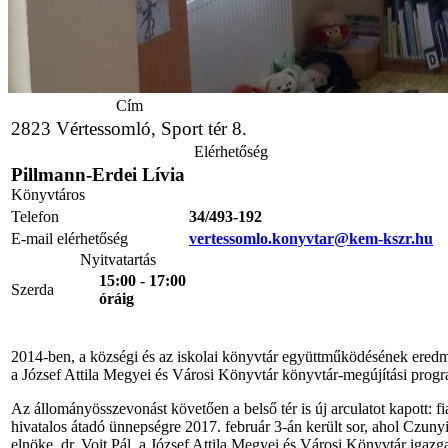
Cím
2823 Vértessomló, Sport tér 8.
Elérhetőség
Pillmann-Erdei Lívia
Könyvtáros
Telefon
34/493-192
E-mail elérhetőség
vertessomlo.konyvtar@kem-kszr.hu
Nyitvatartás
15:00 - 17:00
Szerda
óráig
2014-ben, a községi és az iskolai könyvtár együttműködésének eredmé
a József Attila Megyei és Városi Könyvtár könyvtár-megújítási progra
Az állományösszevonást követően a belső tér is új arculatot kapott: f
hivatalos átadó ünnepségre 2017. február 3-án került sor, ahol Czuny
elnöke, dr. Voit Pál, a József Attila Megyei és Városi Könyvtár igazg