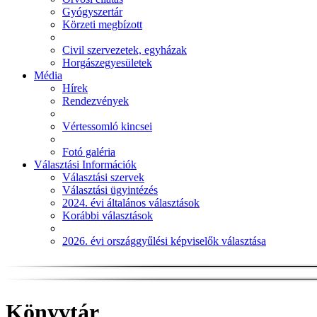
Gyógyszertár
Körzeti megbízott
Civil szervezetek, egyházak
Horgászegyesületek
Média
Hírek
Rendezvények
Vértessomló kincsei
Fotó galéria
Választási Információk
Választási szervek
Választási ügyintézés
2024. évi általános választások
Korábbi választások
2026. évi országgyűlési képviselők választása
Könyvtár