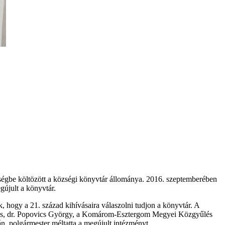
iségbe költözött a községi könyvtár állománya. 2016. szeptemberében
gújult a könyvtár.
k, hogy a 21. század kihívásaira válaszolni tudjon a könyvtár. A
ybiztos, dr. Popovics György, a Komárom-Esztergom Megyei Közgyűlés
án, polgármester méltatta a megújult intézményt.