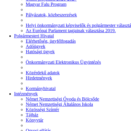
Magyar Falu Program
Pályázatok, közbeszerzések
Helyi önkormányzati képviselők és polgármester választ
Az Európai Parlament tagjainak választása 2019.
Polgármesteri Hivatal
Elérhetőség, ügyfélfogadás
Adóügyek
Hatósági ügyek
Önkormányzati Elektronikus Ügyintézés
Közérdekű adatok
Hirdetmények
Kormányhivatal
Intézmények
Német Nemzetiségi Óvoda és Bölcsőde
Német Nemzetiségi Általános Iskola
Közösségi Színtér
Tájház
Könyvtár
Orvosi ellátás