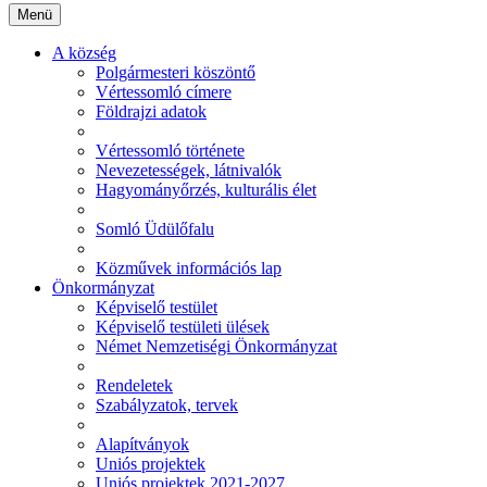
Menü
A község
Polgármesteri köszöntő
Vértessomló címere
Földrajzi adatok
Vértessomló története
Nevezetességek, látnivalók
Hagyományőrzés, kulturális élet
Somló Üdülőfalu
Közművek információs lap
Önkormányzat
Képviselő testület
Képviselő testületi ülések
Német Nemzetiségi Önkormányzat
Rendeletek
Szabályzatok, tervek
Alapítványok
Uniós projektek
Uniós projektek 2021-2027