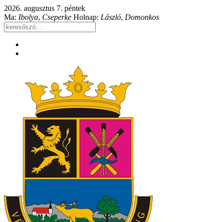
2026. augusztus 7. péntek
Ma:
Ibolya
,
Cseperke
Holnap:
László
,
Domonkos