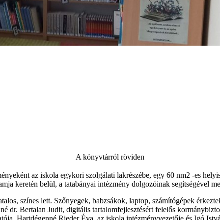
A könyvtárról röviden
nyeként az iskola egykori szolgálati lakrészébe, egy 60 nm2 -es hely
mja keretén belül, a tatabányai intézmény dolgozóinak segítségével me
iatalos, színes lett. Szőnyegek, babzsákok, laptop, számítógépek érkezte
iné dr. Bertalan Judit, digitális tartalomfejlesztésért felelős kormán
atója, Hartdégenné Rieder Éva, az iskola intézményvezetője és Igó Istv