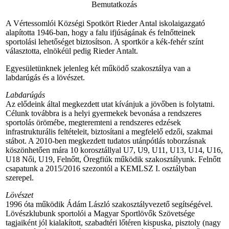
Bemutatkozás
A Vértessomlói Községi Spotkört Rieder Antal iskolaigazgató
alapította 1946-ban, hogy a falu ifjúságának és felnőtteinek
sportolási lehetőséget biztosítson. A sportkör a kék-fehér színt
választotta, elnökéül pedig Rieder Antalt.
Egyesületünknek jelenleg két működő szakosztálya van a
labdarúgás és a lövészet.
Labdarúgás
Az elődeink által megkezdett utat kívánjuk a jövőben is folytatni.
Célunk továbbra is a helyi gyermekek bevonása a rendszeres
sportolás örömébe, megteremteni a rendszeres edzések
infrastrukturális feltételeit, biztosítani a megfelelő edzői, szakmai
stábot. A 2010-ben megkezdett tudatos utánpótlás toborzásnak
köszönhetően mára 10 korosztállyal U7, U9, U11, U13, U14, U16,
U18 Női, U19, Felnőtt, Öregfiúk működik szakosztályunk. Felnőtt
csapatunk a 2015/2016 szezontól a KEMLSZ I. osztályban
szerepel.
Lövészet
1996 óta működik Ádám László szakosztályvezető segítségével.
Lövészklubunk sportolói a Magyar Sportlövők Szövetsége
tagjaiként jól kialakított, szabadtéri lőtéren kispuska, pisztoly (nagy