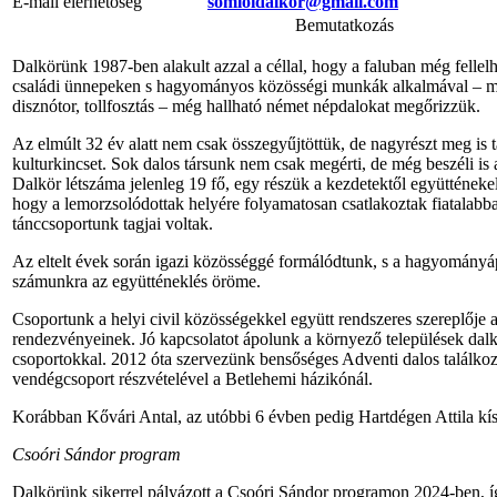
E-mail elérhetőség
somloidalkor@gmail.com
Bemutatkozás
Dalkörünk 1987-ben alakult azzal a céllal, hogy a faluban még fellelh
családi ünnepeken s hagyományos közösségi munkák alkalmával – mi
disznótor, tollfosztás – még hallható német népdalokat megőrizzük.
Az elmúlt 32 év alatt nem csak összegyűjtöttük, de nagyrészt meg is 
kulturkincset. Sok dalos társunk nem csak megérti, de még beszéli is a
Dalkör létszáma jelenleg 19 fő, egy részük a kezdetektől együtténe
hogy a lemorzsolódottak helyére folyamatosan csatlakoztak fiatalabb
tánccsoportunk tagjai voltak.
Az eltelt évek során igazi közösséggé formálódtunk, s a hagyományá
számunkra az együtténeklés öröme.
Csoportunk a helyi civil közösségekkel együtt rendszeres szereplője 
rendezvényeinek. Jó kapcsolatot ápolunk a környező települések dalk
csoportokkal. 2012 óta szervezünk bensőséges Adventi dalos találk
vendégcsoport részvételével a Betlehemi házikónál.
Korábban Kővári Antal, az utóbbi 6 évben pedig Hartdégen Attila kí
Csoóri Sándor program
Dalkörünk sikerrel pályázott a Csoóri Sándor programon 2024-ben, í