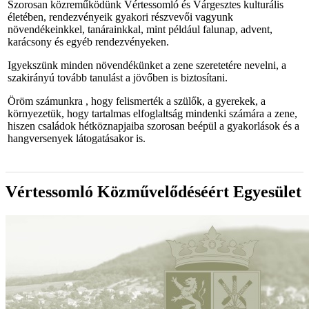
Szorosan közreműködünk Vértessomló és Várgesztes kulturális
életében, rendezvényeik gyakori részvevői vagyunk
növendékeinkkel, tanárainkkal, mint például falunap, advent,
karácsony és egyéb rendezvényeken.
Igyekszünk minden növendékünket a zene szeretetére nevelni, a
szakirányú tovább tanulást a jövőben is biztosítani.
Öröm számunkra , hogy felismerték a szülők, a gyerekek, a
környezetük, hogy tartalmas elfoglaltság mindenki számára a zene,
hiszen családok hétköznapjaiba szorosan beépül a gyakorlások és a
hangversenyek látogatásakor is.
Vértessomló Közművelődéséért Egyesület