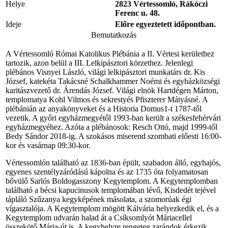
Helye
2823 Vértessomló, Rákóczi
Ferenc u. 48.
Ideje
Előre egyeztetett időpontban.
Bemutatkozás
A Vértessomló Római Katolikus Plébánia a II. Vértesi kerülethez
tartozik, azon belül a III. Lelkipásztori körzethez. Jelenlegi
plébános Visnyei László, világi lelkipásztori munkatárs dr. Kis
József, katekéta Takácsné Schalkhammer Noémi és egyházközségi
karitászvezető dr. Árendás József. Világi elnök Hartdégen Márton,
templomatya Kohl Vilmos és sekrestyés Pfiszterer Mátyásné. A
plébánián az anyakönyveket és a Historia Domus1-t 1787-től
vezetik. A győri egyházmegyétől 1993-ban került a székesfehérvári
egyházmegyéhez. Azóta a plébánosok: Resch Ottó, majd 1999-től
Bedy Sándor 2018-ig. A szokásos miserend szombati előesti 16:00-
kor és vasárnap 09:30-kor.
Vértessomlón található az 1836-ban épült, szabadon álló, egyhajós,
egyenes szentélyzáródású kápolna és az 1735 óta folyamatosan
bővülő Sarlós Boldogasszony Kegytemplom. A Kegytemplomban
található a bécsi kapucinusok templomában lévő, Kisdedét tejével
tápláló Szűzanya kegyképének másolata, a szomorúak égi
vígasztalója. A Kegytemplom mögött Kálvária helyezkedik el, és a
Kegytemplom udvarán halad át a Csíksomlyót Máriacellel
összekötő Mária-út is. A kegyhelyre rengeteg zarándok érkezik,