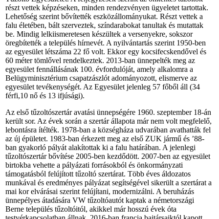
részt vettek képzéseken, minden rendezvényen ügyeletet tartottak.
Lehetőség szerint bővítették eszközállományukat. Részt vettek a
falu életében, bált szerveztek, színdarabokat tanultak és mutattak
be. Mindig lelkiismeretesen készültek a versenyekre, sokszor
öregbítették a település hírnevét. A nyilvántartás szerint 1950-ben
az egyesület létszáma 22 fő volt. Ekkor egy kocsifecskendővel és
60 méter tömlővel rendelkeztek. 2013-ban ünnepelték meg az
egyesület fennállásának 100. évfordulóját, amely alkalomra a
Belügyminisztérium csapatzászlót adományozott, elismerve az
egyesület tevékenységét. Az Egyesület jelenleg 57 főből áll (34
férfi,10 nő és 13 ifjúsági).
Az első tűzoltószertár avatási ünnepségére 1960. szeptember 18-án
került sor. Az évek során a szertár állapota már nem volt megfelelő,
lebontásra ítélték. 1978-ban a községháza udvarában avathatták fel
az új épületet. 1983-ban érkezett meg az első ZUK jármű és ’88-
ban gyakorló pályát alakítottak ki a falu határában. A jelenlegi
tűzoltószertár bővítése 2005-ben kezdődött. 2007-ben az egyesület
birtokba vehette a pályázati forrásokból és önkormányzati
támogatásból felújított tűzoltó szertárat. Több éves áldozatos
munkával és eredményes pályázat segítségével sikerült a szertárat a
mai kor elvárásai szerint felújítani, modernizálni. A beruházás
ünnepélyes átadására VW tűzoltóautót kaptak a németországi
Berne település tűzoltóitól, akikkel már hosszú évek óta
testvérkapcsolatban állnak. 2016-ban francia bajtársaiktól kapott