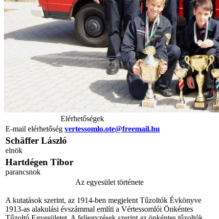
Elérhetőségek
E-mail elérhetőség
vertessomlo.ote@freemail.hu
Schäffer László
elnök
Hartdégen Tibor
parancsnok
Az egyesület története
A kutatások szerint, az 1914-ben megjelent Tűzoltók Évkönyve
1913-as alakulási évszámmal említi a Vértessomlói Önkéntes
Tűzoltó Egyesületet. A feljegyzések szerint az önkéntes tűzoltók