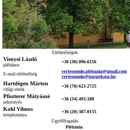
Elérhetőségek
Visnyei László
+36 (30) 096-6156
plébános
vertessomlo.plebania@gmail.com
E-mail elérhetőség
vertessomlo@puspokseg.hu
Hartdégen Márton
+36 (70) 623-2725
világi elnök
Pfiszterer Mátyásné
+36 (34) 493-180
sekrestyés
Kohl Vilmos
+36 (20) 387-0155
templomatya
Ügyfélfogadás
Plébánia