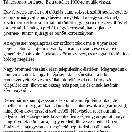
Tánccsoport története. Ez a történet 1990-re nyúlik vissza.
Egy fergetes anyák napi előadás után, sok-sok szülői segítséggel és
az önkormányzat támogatásával megalakult az egyesület, mely
kezdetben két korcsoporttal működött: egy gyermek és egy ifjúsági
csoporttal. Jelenleg a próbák négy korosztályban zajlanak:
gyermek, junior, ifjúsági és felnőtt korosztályban.
Az egyesület megalapításakor kitűzött célok ma is ugyanazok:
népviseletünk, hagyományaink, táncaink megőrzése és a jövő
generációjának való átadása, az örömszerzés, és az együtt töltött idő
boldog megélése.
Nagy örömmel veszünk részt településünk életében. Megragadunk
minden alkalmat, hogy fellépéseinkkel színesítsük a falu
rendezvényeit. Szívesen vállalunk fellépéseket a környező
településeken, illetve az ország más pontjain és annak határain
kívül egyaránt.
Repertoárunkban igyekszünk felvonultatni régi táncainkat, de
emellett új koreográfiákat is táncolunk, mind észak-magyarországi,
mind dél-magyarországi gyűjtésből. Népviseleti repertoárunk a
pályázati lehetőségeknek köszönhetően szépen gyarapodott, nagy
hangsúlyt fektetünk arra, hogy eredeti, illetve az eredetit hűen
ábrázoló, a tájegységnek megfelelő népviseletben álljanak