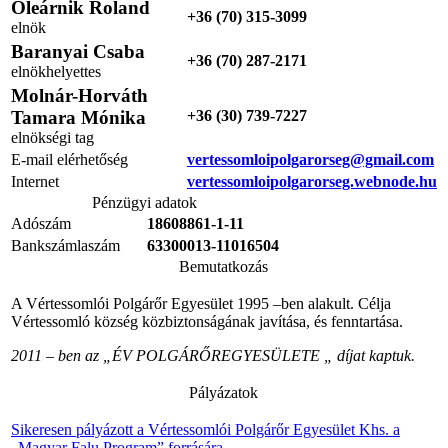
Oleárnik Roland
+36 (70) 315-3099
elnök
Baranyai Csaba
+36 (70) 287-2171
elnökhelyettes
Molnár-Horváth
Tamara Mónika
+36 (30) 739-7227
elnökségi tag
E-mail elérhetőség
vertessomloipolgarorseg@gmail.com
Internet
vertessomloipolgarorseg.webnode.hu
Pénzügyi adatok
Adószám
18608861-1-11
Bankszámlaszám
63300013-11016504
Bemutatkozás
A Vértessomlói Polgárőr Egyesület 1995 –ben alakult. Célja
Vértessomló község közbiztonságának javítása, és fenntartása.
2011 – ben az „ÉV POLGÁRŐREGYESÜLETE „ díjat kaptuk.
Pályázatok
Sikeresen pályázott a Vértessomlói Polgárőr Egyesület Khs. a
„Magyar Falu Program” forrására