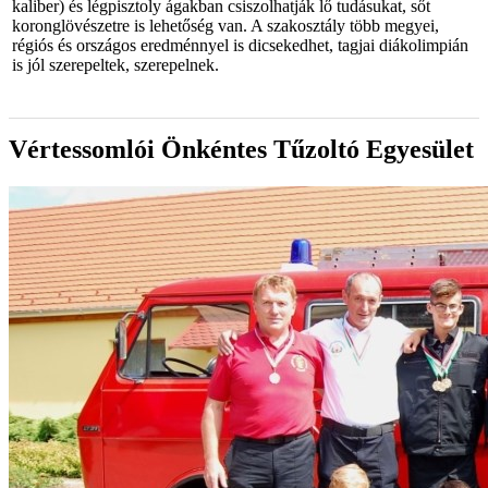
kaliber) és légpisztoly ágakban csiszolhatják lő tudásukat, sőt
koronglövészetre is lehetőség van. A szakosztály több megyei,
régiós és országos eredménnyel is dicsekedhet, tagjai diákolimpián
is jól szerepeltek, szerepelnek.
Vértessomlói Önkéntes Tűzoltó Egyesület