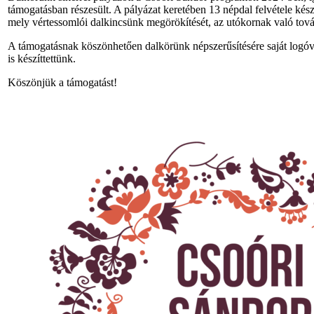
támogatásban részesült. A pályázat keretében 13 népdal felvétele kés
mely vértessomlói dalkincsünk megörökítését, az utókornak való tová
A támogatásnak köszönhetően dalkörünk népszerűsítésére saját logóva
is készíttettünk.
Köszönjük a támogatást!