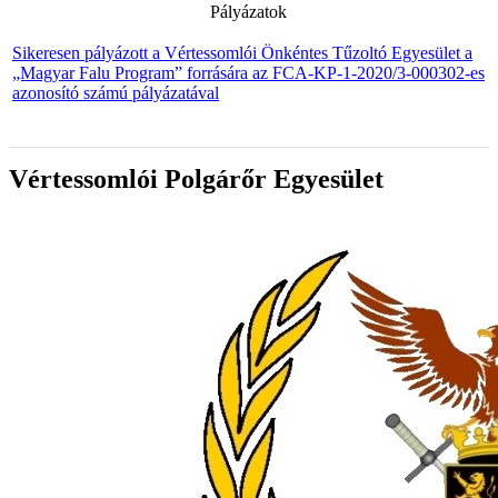
Pályázatok
Sikeresen pályázott a Vértessomlói Önkéntes Tűzoltó Egyesület a
„Magyar Falu Program” forrására az FCA-KP-1-2020/3-000302-es
azonosító számú pályázatával
Vértessomlói Polgárőr Egyesület