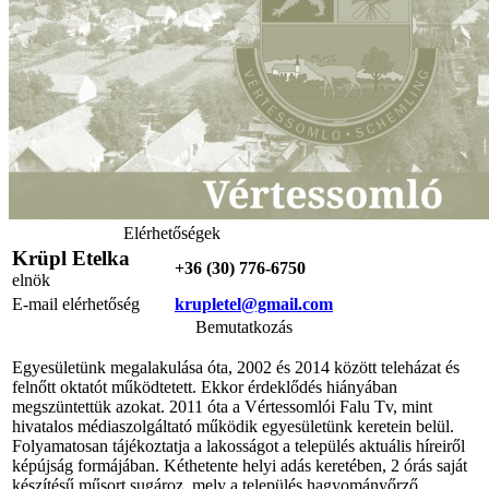
Elérhetőségek
Krüpl Etelka
+36 (30) 776-6750
elnök
E-mail elérhetőség
krupletel@gmail.com
Bemutatkozás
Egyesületünk megalakulása óta, 2002 és 2014 között teleházat és
felnőtt oktatót működtetett. Ekkor érdeklődés hiányában
megszüntettük azokat. 2011 óta a Vértessomlói Falu Tv, mint
hivatalos médiaszolgáltató működik egyesületünk keretein belül.
Folyamatosan tájékoztatja a lakosságot a település aktuális híreiről
képújság formájában. Kéthetente helyi adás keretében, 2 órás saját
készítésű műsort sugároz, mely a település hagyományőrző