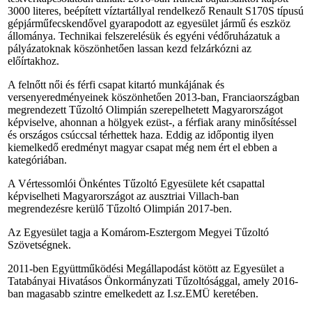
3000 literes, beépített víztartállyal rendelkező Renault S170S típusú
gépjárműfecskendővel gyarapodott az egyesület jármű és eszköz
állománya. Technikai felszerelésük és egyéni védőruházatuk a
pályázatoknak köszönhetően lassan kezd felzárkózni az
előírtakhoz.
A felnőtt női és férfi csapat kitartó munkájának és
versenyeredményeinek köszönhetően 2013-ban, Franciaországban
megrendezett Tűzoltó Olimpián szerepelhetett Magyarországot
képviselve, ahonnan a hölgyek ezüst-, a férfiak arany minősítéssel
és országos csúccsal térhettek haza. Eddig az időpontig ilyen
kiemelkedő eredményt magyar csapat még nem ért el ebben a
kategóriában.
A Vértessomlói Önkéntes Tűzoltó Egyesülete két csapattal
képviselheti Magyarországot az ausztriai Villach-ban
megrendezésre kerülő Tűzoltó Olimpián 2017-ben.
Az Egyesület tagja a Komárom-Esztergom Megyei Tűzoltó
Szövetségnek.
2011-ben Együttműködési Megállapodást kötött az Egyesület a
Tatabányai Hivatásos Önkormányzati Tűzoltósággal, amely 2016-
ban magasabb szintre emelkedett az I.sz.EMÜ keretében.