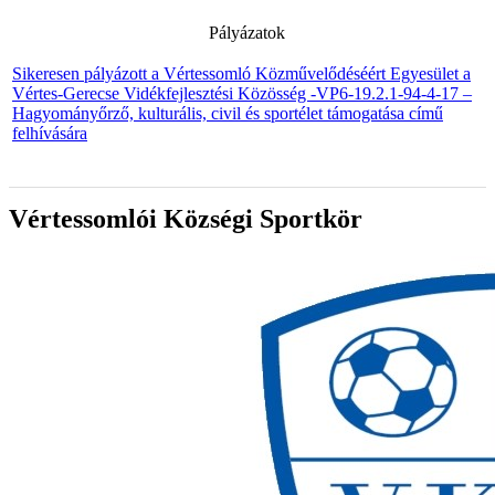
Pályázatok
Sikeresen pályázott a Vértessomló Közművelődéséért Egyesület a
Vértes-Gerecse Vidékfejlesztési Közösség -VP6-19.2.1-94-4-17 –
Hagyományőrző, kulturális, civil és sportélet támogatása című
felhívására
Vértessomlói Községi Sportkör