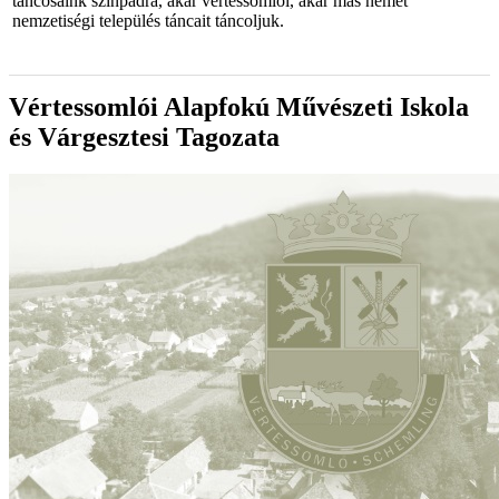
táncosaink színpadra, akár vértessomlói, akár más német
nemzetiségi település táncait táncoljuk.
Vértessomlói Alapfokú Művészeti Iskola
és Várgesztesi Tagozata