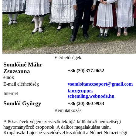
Elérhetőségek
Somlóiné Máhr
Zsuzsanna
+36 (20) 377-9652
elnök
E-mail elérhetőség
vsomloitanccsoport@gmail.com
tanzgruppe-
Internet
schemling.webnode.hu
Somlói György
+36 (20) 360-9933
Bemutatkozás
A 80-as évek végén szerveződtek újjá különböző nemzetiségi
hagyományőrző csoportok. A dalkör megalakulása után,
Krupánszki Lajosné vezetésével kezdődött a Német Nemzetiségi