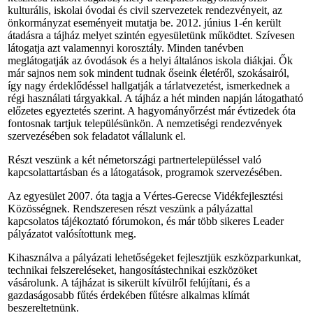
kulturális, iskolai óvodai és civil szervezetek rendezvényeit, az
önkormányzat eseményeit mutatja be. 2012. június 1-én került
átadásra a tájház melyet szintén egyesületünk működtet. Szívesen
látogatja azt valamennyi korosztály. Minden tanévben
meglátogatják az óvodások és a helyi általános iskola diákjai. Ők
már sajnos nem sok mindent tudnak őseink életéről, szokásairól,
így nagy érdeklődéssel hallgatják a tárlatvezetést, ismerkednek a
régi használati tárgyakkal. A tájház a hét minden napján látogatható
előzetes egyeztetés szerint. A hagyományőrzést már évtizedek óta
fontosnak tartjuk településünkön. A nemzetiségi rendezvények
szervezésében sok feladatot vállalunk el.
Részt veszünk a két németországi partnertelepüléssel való
kapcsolattartásban és a látogatások, programok szervezésében.
Az egyesület 2007. óta tagja a Vértes-Gerecse Vidékfejlesztési
Közösségnek. Rendszeresen részt veszünk a pályázattal
kapcsolatos tájékoztató fórumokon, és már több sikeres Leader
pályázatot valósítottunk meg.
Kihasználva a pályázati lehetőségeket fejlesztjük eszközparkunkat,
technikai felszereléseket, hangosítástechnikai eszközöket
vásárolunk. A tájházat is sikerült kívülről felújítani, és a
gazdaságosabb fűtés érdekében fűtésre alkalmas klímát
beszereltetnünk.