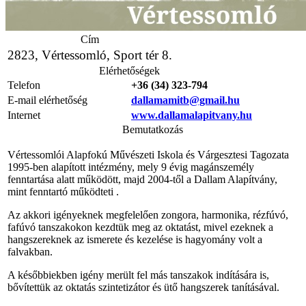
Cím
2823, Vértessomló, Sport tér 8.
Elérhetőségek
Telefon
+36 (34) 323-794
E-mail elérhetőség
dallamamitb@gmail.hu
Internet
www.dallamalapitvany.hu
Bemutatkozás
Vértessomlói Alapfokú Művészeti Iskola és Várgesztesi Tagozata
1995-ben alapított intézmény, mely 9 évig magánszemély
fenntartása alatt működött, majd 2004-től a Dallam Alapítvány,
mint fenntartó működteti .
Az akkori igényeknek megfelelően zongora, harmonika, rézfúvó,
fafúvó tanszakokon kezdtük meg az oktatást, mivel ezeknek a
hangszereknek az ismerete és kezelése is hagyomány volt a
falvakban.
A későbbiekben igény merült fel más tanszakok indítására is,
bővítettük az oktatás szintetizátor és ütő hangszerek tanításával.