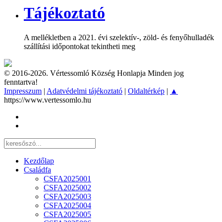
Tájékoztató
A mellékletben a 2021. évi szelektív-, zöld- és fenyőhulladék
szállítási időpontokat tekintheti meg
© 2016-2026. Vértessomló Község Honlapja Minden jog
fenntartva!
Impresszum
|
Adatvédelmi tájékoztató
|
Oldaltérkép
|
▲
https://www.vertessomlo.hu
Kezdőlap
Családfa
CSFA2025001
CSFA2025002
CSFA2025003
CSFA2025004
CSFA2025005