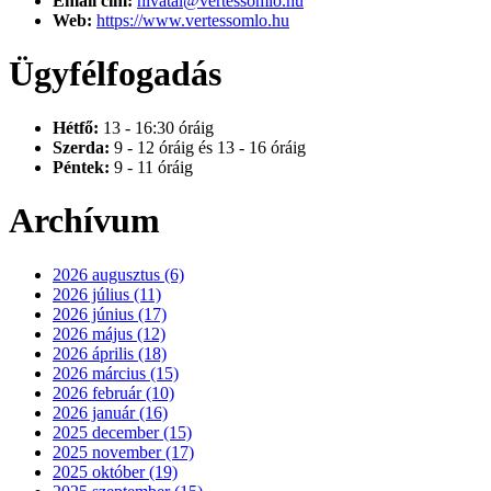
Email cím:
hivatal@vertessomlo.hu
Web:
https://www.vertessomlo.hu
Ügyfélfogadás
Hétfő:
13 - 16:30 óráig
Szerda:
9 - 12 óráig és 13 - 16 óráig
Péntek:
9 - 11 óráig
Archívum
2026 augusztus (6)
2026 július (11)
2026 június (17)
2026 május (12)
2026 április (18)
2026 március (15)
2026 február (10)
2026 január (16)
2025 december (15)
2025 november (17)
2025 október (19)