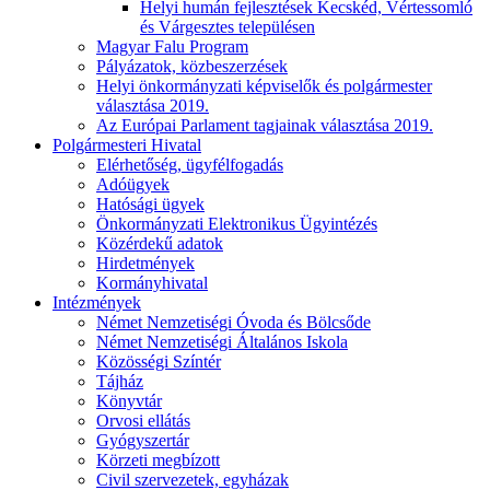
Helyi humán fejlesztések Kecskéd, Vértessomló
és Várgesztes településen
Magyar Falu Program
Pályázatok, közbeszerzések
Helyi önkormányzati képviselők és polgármester
választása 2019.
Az Európai Parlament tagjainak választása 2019.
Polgármesteri Hivatal
Elérhetőség, ügyfélfogadás
Adóügyek
Hatósági ügyek
Önkormányzati Elektronikus Ügyintézés
Közérdekű adatok
Hirdetmények
Kormányhivatal
Intézmények
Német Nemzetiségi Óvoda és Bölcsőde
Német Nemzetiségi Általános Iskola
Közösségi Színtér
Tájház
Könyvtár
Orvosi ellátás
Gyógyszertár
Körzeti megbízott
Civil szervezetek, egyházak