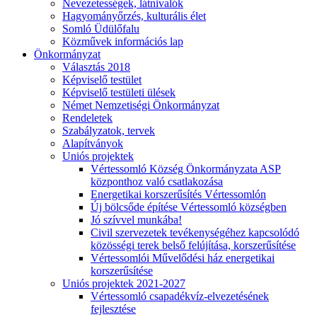
Nevezetességek, látnivalók
Hagyományőrzés, kulturális élet
Somló Üdülőfalu
Közművek információs lap
Önkormányzat
Választás 2018
Képviselő testület
Képviselő testületi ülések
Német Nemzetiségi Önkormányzat
Rendeletek
Szabályzatok, tervek
Alapítványok
Uniós projektek
Vértessomló Község Önkormányzata ASP
központhoz való csatlakozása
Energetikai korszerűsítés Vértessomlón
Új bölcsőde építése Vértessomló községben
Jó szívvel munkába!
Civil szervezetek tevékenységéhez kapcsolódó
közösségi terek belső felújítása, korszerűsítése
Vértessomlói Művelődési ház energetikai
korszerűsítése
Uniós projektek 2021-2027
Vértessomló csapadékvíz-elvezetésének
fejlesztése