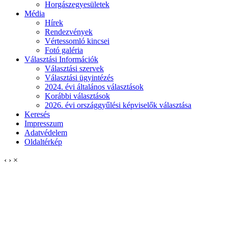
Horgászegyesületek
Média
Hírek
Rendezvények
Vértessomló kincsei
Fotó galéria
Választási Információk
Választási szervek
Választási ügyintézés
2024. évi általános választások
Korábbi választások
2026. évi országgyűlési képviselők választása
Keresés
Impresszum
Adatvédelem
Oldaltérkép
‹
›
×