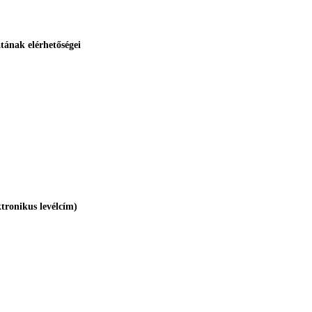
atának elérhetőségei
ktronikus levélcím)