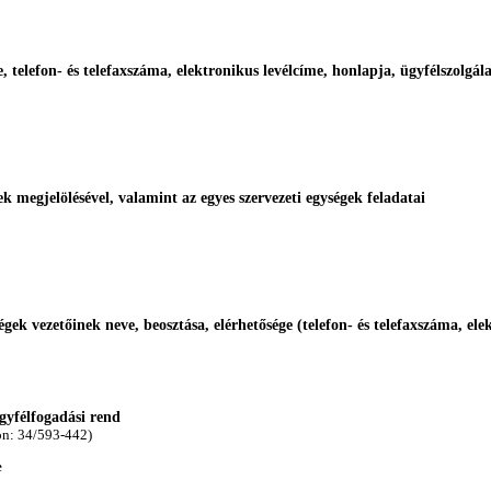
e, telefon- és telefaxszáma, elektronikus levélcíme, honlapja, ügyfélszolgál
gek megjelölésével, valamint az egyes szervezeti egységek feladatai
ségek vezetőinek neve, beosztása, elérhetősége (telefon- és telefaxszáma, ele
ügyfélfogadási rend
on: 34/593-442)
e