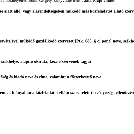
n elnökhelyettes, Bőhm Gergely, Könyvesné Beutl Anita, Krüpl Vilmos
rzése alatt álló, vagy alárendeltségében működő más közfeladatot ellátó sz
részvételével működő gazdálkodó szervezet [Ptk. 685. § c) pont] neve, székh
 székhelye, alapító okirata, kezelő szervének tagjai
ztőség és kiadó neve és címe, valamint a főszerkesztő neve
ek, ennek hiányában a közfeladatot ellátó szerv felett törvényességi ellenőr