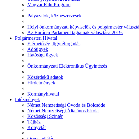
Magyar Falu Program
Pályázatok, közbeszerzések
Helyi önkormányzati képviselők és polgármester választ
Az Európai Parlament tagjainak választása 2019.
Polgármesteri Hivatal
Elérhetőség, ügyfélfogadás
Adóügyek
Hatósági ügyek
Önkormányzati Elektronikus Ügyintézés
Közérdekű adatok
Hirdetmények
Kormányhivatal
Intézmények
Német Nemzetiségi Óvoda és Bölcsőde
Német Nemzetiségi Általános Iskola
Közösségi Színtér
Tájház
Könyvtár
Orvosi ellátás