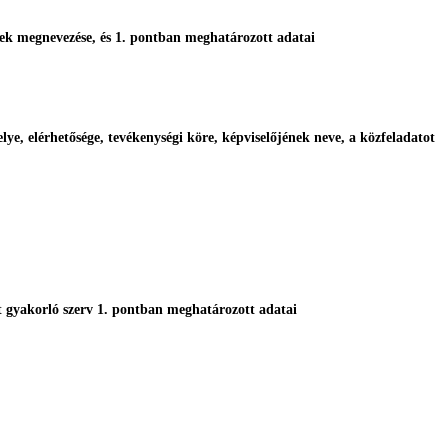
ervek megnevezése, és 1. pontban meghatározott adatai
elye, elérhetősége, tevékenységi köre, képviselőjének neve, a közfeladatot
zést gyakorló szerv 1. pontban meghatározott adatai