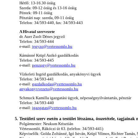
Hétfő: 13-16.30 óráig
Szerda: 09-12 óráig és 13-16 óráig
Péntek: 09-11 óráig
Pénztári nap: szerda, 09-11 óráig
Telefon: 34/593-440, fax: 34/593-443
A Hivatal szervezete
dr. Auer Zsolt Dénes jegyző
Telefon: 34/593-444
e-mail:
jegyzo@vertessomlo.hu
Kámánné Krüpl Anikó gazdálkodás
Telefon: 34/593-445
e-mail:
penzugy@vertessomlo.hu
Vízkeleti Ingrid gazdálkodás, anyakönyvi ügyek
Telefon: 34/593-441
e-mail:
gazdalkodas@vertessomlo.hu
anyakonyvvezeto@vertessomlo.hu
Schmuck Kamilla igazgatási ügyek, népességnyilvántartás, pénztár
Telefon: 34/593-440
e-mail:
igazgatas@vertessomlo.hu
Testületi szerv esetén a testület létszáma, összetétele, tagjainak 
Polgármester: Neukum Krisztián
Vértessomló, Rákóczi út 63. (telefon: 34/593-441)
Képviselők: Golda Zoltánné, Igó István, Krüpl Vilmos, Richter Tamás,