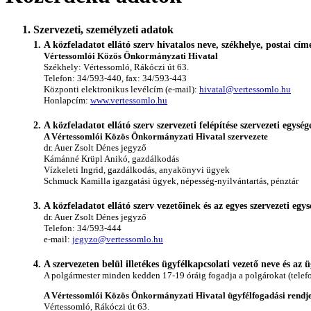
Szervezeti, személyzeti adatok
A közfeladatot ellátó szerv hivatalos neve, székhelye, postai cím
Vértessomlói Közös Önkormányzati Hivatal
Székhely: Vértessomló, Rákóczi út 63.
Telefon: 34/593-440, fax: 34/593-443
Központi elektronikus levélcím (e-mail):
hivatal@vertessomlo.hu
Honlapcím:
www.vertessomlo.hu
A közfeladatot ellátó szerv szervezeti felépítése szervezeti egysé
A Vértessomlói Közös Önkormányzati Hivatal szervezete
dr. Auer Zsolt Dénes jegyző
Kámánné Krüpl Anikó, gazdálkodás
Vízkeleti Ingrid, gazdálkodás, anyakönyvi ügyek
Schmuck Kamilla igazgatási ügyek, népesség-nyilvántartás, pénztár
A közfeladatot ellátó szerv vezetőinek és az egyes szervezeti egy
dr. Auer Zsolt Dénes jegyző
Telefon: 34/593-444
e-mail:
jegyzo@vertessomlo.hu
A szervezeten belül illetékes ügyfélkapcsolati vezető neve és az 
A polgármester minden kedden 17-19 óráig fogadja a polgárokat (telef
A Vértessomlói Közös Önkormányzati Hivatal ügyfélfogadási rendj
Vértessomló, Rákóczi út 63.