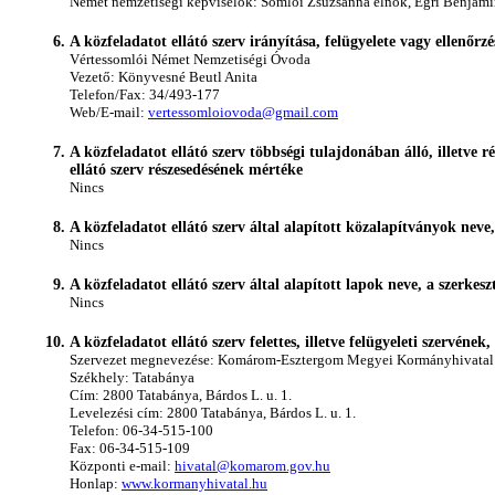
Német nemzetiségi képviselők: Somlói Zsuzsanna elnök, Egri Benjami
A közfeladatot ellátó szerv irányítása, felügyelete vagy ellenő
Vértessomlói Német Nemzetiségi Óvoda
Vezető: Könyvesné Beutl Anita
Telefon/Fax: 34/493-177
Web/E-mail:
vertessomloiovoda@gmail.com
A közfeladatot ellátó szerv többségi tulajdonában álló, illetve 
ellátó szerv részesedésének mértéke
Nincs
A közfeladatot ellátó szerv által alapított közalapítványok neve,
Nincs
A közfeladatot ellátó szerv által alapított lapok neve, a szerkes
Nincs
A közfeladatot ellátó szerv felettes, illetve felügyeleti szervén
Szervezet megnevezése: Komárom-Esztergom Megyei Kormányhivatal
Székhely: Tatabánya
Cím: 2800 Tatabánya, Bárdos L. u. 1.
Levelezési cím: 2800 Tatabánya, Bárdos L. u. 1.
Telefon: 06-34-515-100
Fax: 06-34-515-109
Központi e-mail:
hivatal@komarom.gov.hu
Honlap:
www.kormanyhivatal.hu