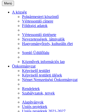
Menü
A község
Polgármesteri köszöntő
Vértessomló címere
Földrajzi adatok
Vértessomló története
Nevezetességek, látnivalók
Hagyományőrzés, kulturális élet
Somló Üdülőfalu
Közművek információs lap
Önkormányzat
Képviselő testület
Képviselő testületi ülések
Német Nemzetiségi Önkormányzat
Rendeletek
Szabályzatok, tervek
Alapítványok
Uniós projektek
Uniós projektek 2021-2027