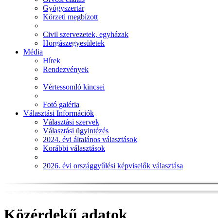
Gyógyszertár
Körzeti megbízott
Civil szervezetek, egyházak
Horgászegyesületek
Média
Hírek
Rendezvények
Vértessomló kincsei
Fotó galéria
Választási Információk
Választási szervek
Választási ügyintézés
2024. évi általános választások
Korábbi választások
2026. évi országgyűlési képviselők választása
Közérdekű adatok