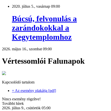
2020. július 5., vasárnap 09:00
Búcsú, felvonulás a
zarándokokkal a
Kegytemplomhoz
2026. május 16., szombat 09:00
Vértessomlói Falunapok
Kapcsolódó tartalom
+ Az esemény plakátja [pdf]
Nincs esemény rögzítve!
További hírek
2026. július 9., csütörtök 05:00