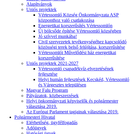
Alapítványok
Uniós projektek
Vértessomló Község Önkormányzata ASP
központhoz való csatlakozása
Energetikai korszerűsítés Vértessomlón
Új bölcsőde építése Vértessomló községben
Jó szívvel munkába!
Civil szervezetek tevékenységéhez kapcsolódó
közösségi terek belső felújítása, korszerűsítése
Vértessomlói Művelődési ház energetikai
korszerűsítése
Uniós projektek 2021-2027
Vértessomló csapadékvíz-elvezetésének
fejlesztése
Helyi humán fejlesztések Kecskéd, Vértessomló
és Várgesztes településen
Magyar Falu Program
Pályázatok, közbeszerzések
Helyi önkormányzati képviselők és polgármester
választása 2019.
Az Európai Parlament tagjainak választása 2019.
Polgármesteri Hivatal
Elérhetőség, ügyfélfogadás
Adóügyek
Hatósági ügyek