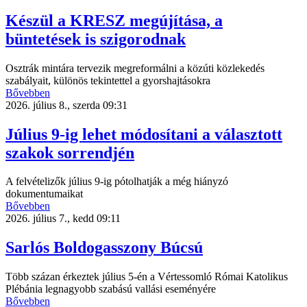
Készül a KRESZ megújítása, a
büntetések is szigorodnak
Osztrák mintára tervezik megreformálni a közúti közlekedés
szabályait, különös tekintettel a gyorshajtásokra
Bővebben
2026. július 8., szerda 09:31
Július 9-ig lehet módosítani a választott
szakok sorrendjén
A felvételizők július 9-ig pótolhatják a még hiányzó
dokumentumaikat
Bővebben
2026. július 7., kedd 09:11
Sarlós Boldogasszony Búcsú
Több százan érkeztek július 5-én a Vértessomló Római Katolikus
Plébánia legnagyobb szabású vallási eseményére
Bővebben