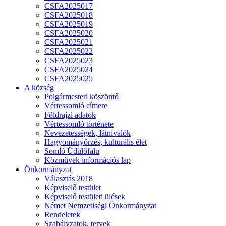
CSFA2025017
CSFA2025018
CSFA2025019
CSFA2025020
CSFA2025021
CSFA2025022
CSFA2025023
CSFA2025024
CSFA2025025
A község
Polgármesteri köszöntő
Vértessomló címere
Földrajzi adatok
Vértessomló története
Nevezetességek, látnivalók
Hagyományőrzés, kulturális élet
Somló Üdülőfalu
Közművek információs lap
Önkormányzat
Választás 2018
Képviselő testület
Képviselő testületi ülések
Német Nemzetiségi Önkormányzat
Rendeletek
Szabályzatok, tervek