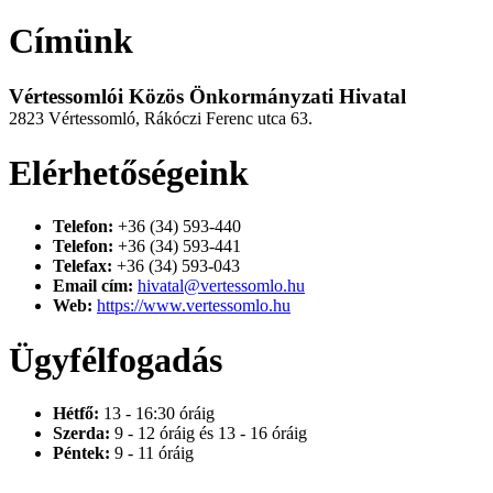
Címünk
Vértessomlói Közös Önkormányzati Hivatal
2823 Vértessomló, Rákóczi Ferenc utca 63.
Elérhetőségeink
Telefon:
+36 (34) 593-440
Telefon:
+36 (34) 593-441
Telefax:
+36 (34) 593-043
Email cím:
hivatal@vertessomlo.hu
Web:
https://www.vertessomlo.hu
Ügyfélfogadás
Hétfő:
13 - 16:30 óráig
Szerda:
9 - 12 óráig és 13 - 16 óráig
Péntek:
9 - 11 óráig