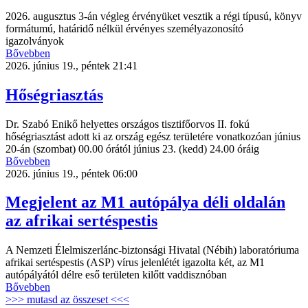
2026. augusztus 3-án végleg érvényüket vesztik a régi típusú, könyv
formátumú, határidő nélkül érvényes személyazonosító
igazolványok
Bővebben
2026. június 19., péntek 21:41
Hőségriasztás
Dr. Szabó Enikő helyettes országos tisztifőorvos II. fokú
hőségriasztást adott ki az ország egész területére vonatkozóan június
20-án (szombat) 00.00 órától június 23. (kedd) 24.00 óráig
Bővebben
2026. június 19., péntek 06:00
Megjelent az M1 autópálya déli oldalán
az afrikai sertéspestis
A Nemzeti Élelmiszerlánc-biztonsági Hivatal (Nébih) laboratóriuma
afrikai sertéspestis (ASP) vírus jelenlétét igazolta két, az M1
autópályától délre eső területen kilőtt vaddisznóban
Bővebben
>>> mutasd az összeset <<<