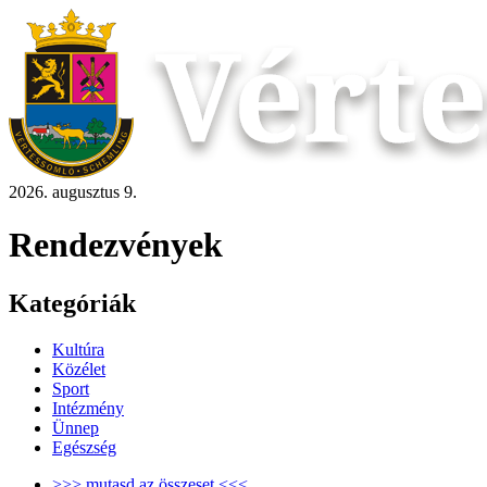
2026. augusztus 9.
Rendezvények
Kategóriák
Kultúra
Közélet
Sport
Intézmény
Ünnep
Egészség
>>> mutasd az összeset <<<