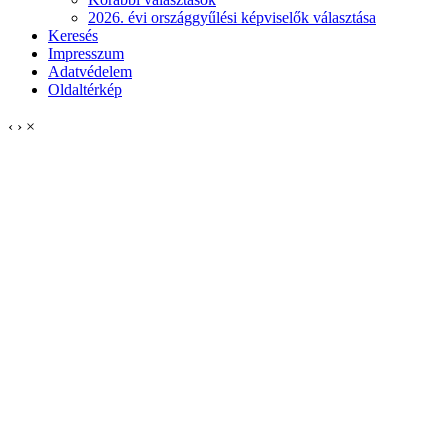
2026. évi országgyűlési képviselők választása
Keresés
Impresszum
Adatvédelem
Oldaltérkép
‹
›
×