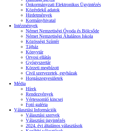
Önkormányzati Elektronikus Ügyintézés
Közérdekű adatok
Hirdetmények
Kormányhivatal
Intézmények
Német Nemzetiségi Óvoda és Bölcsőde
Német Nemzetiségi Általános Iskola
Közösségi Színtér
Tájház
Könyvtár
Orvosi ellátás
Gyógyszertár
Körzeti megbízott
Civil szervezetek, egyházak
Horgászegyesületek
Média
Hírek
Rendezvények
Vértessomló kincsei
Fotó galéria
Választási Információk
Választási szervek
Választási ügyintézés
2024. évi általános választások
Korábbi választások