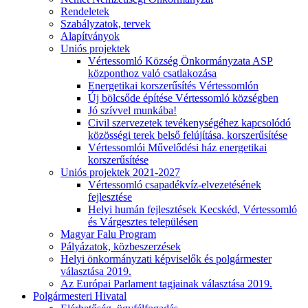
Rendeletek
Szabályzatok, tervek
Alapítványok
Uniós projektek
Vértessomló Község Önkormányzata ASP
központhoz való csatlakozása
Energetikai korszerűsítés Vértessomlón
Új bölcsőde építése Vértessomló községben
Jó szívvel munkába!
Civil szervezetek tevékenységéhez kapcsolódó
közösségi terek belső felújítása, korszerűsítése
Vértessomlói Művelődési ház energetikai
korszerűsítése
Uniós projektek 2021-2027
Vértessomló csapadékvíz-elvezetésének
fejlesztése
Helyi humán fejlesztések Kecskéd, Vértessomló
és Várgesztes településen
Magyar Falu Program
Pályázatok, közbeszerzések
Helyi önkormányzati képviselők és polgármester
választása 2019.
Az Európai Parlament tagjainak választása 2019.
Polgármesteri Hivatal