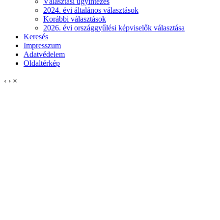
Választási ügyintézés
2024. évi általános választások
Korábbi választások
2026. évi országgyűlési képviselők választása
Keresés
Impresszum
Adatvédelem
Oldaltérkép
‹
›
×