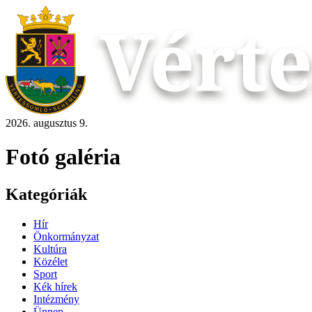
2026. augusztus 9.
Fotó galéria
Kategóriák
Hír
Önkormányzat
Kultúra
Közélet
Sport
Kék hírek
Intézmény
Ünnep