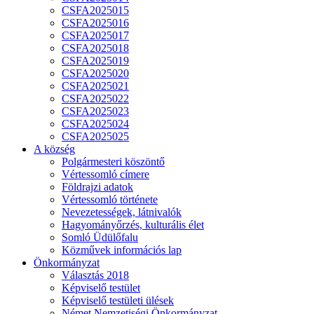
CSFA2025015
CSFA2025016
CSFA2025017
CSFA2025018
CSFA2025019
CSFA2025020
CSFA2025021
CSFA2025022
CSFA2025023
CSFA2025024
CSFA2025025
A község
Polgármesteri köszöntő
Vértessomló címere
Földrajzi adatok
Vértessomló története
Nevezetességek, látnivalók
Hagyományőrzés, kulturális élet
Somló Üdülőfalu
Közművek információs lap
Önkormányzat
Választás 2018
Képviselő testület
Képviselő testületi ülések
Német Nemzetiségi Önkormányzat