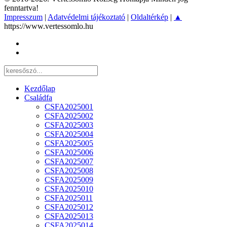
fenntartva!
Impresszum
|
Adatvédelmi tájékoztató
|
Oldaltérkép
|
▲
https://www.vertessomlo.hu
Kezdőlap
Családfa
CSFA2025001
CSFA2025002
CSFA2025003
CSFA2025004
CSFA2025005
CSFA2025006
CSFA2025007
CSFA2025008
CSFA2025009
CSFA2025010
CSFA2025011
CSFA2025012
CSFA2025013
CSFA2025014