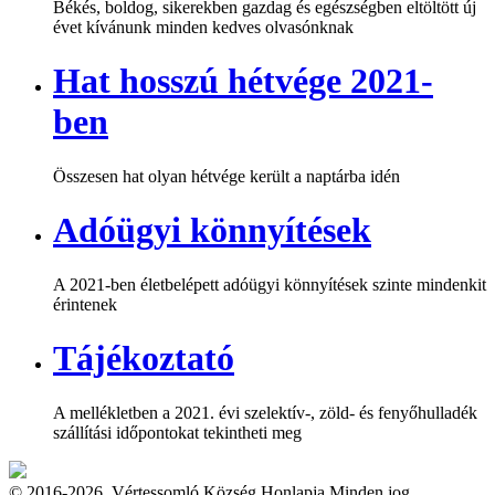
Békés, boldog, sikerekben gazdag és egészségben eltöltött új
évet kívánunk minden kedves olvasónknak
Hat hosszú hétvége 2021-
ben
Összesen hat olyan hétvége került a naptárba idén
Adóügyi könnyítések
A 2021-ben életbelépett adóügyi könnyítések szinte mindenkit
érintenek
Tájékoztató
A mellékletben a 2021. évi szelektív-, zöld- és fenyőhulladék
szállítási időpontokat tekintheti meg
© 2016-2026. Vértessomló Község Honlapja Minden jog