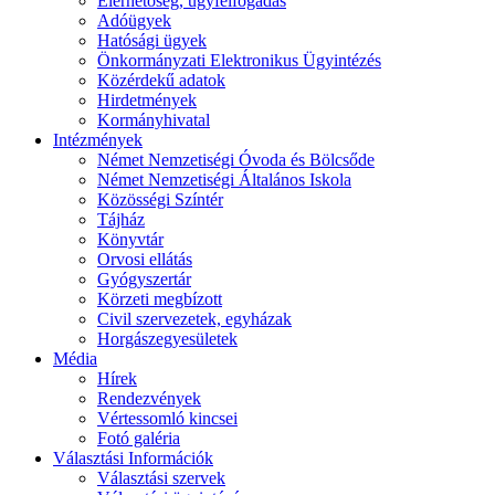
Elérhetőség, ügyfélfogadás
Adóügyek
Hatósági ügyek
Önkormányzati Elektronikus Ügyintézés
Közérdekű adatok
Hirdetmények
Kormányhivatal
Intézmények
Német Nemzetiségi Óvoda és Bölcsőde
Német Nemzetiségi Általános Iskola
Közösségi Színtér
Tájház
Könyvtár
Orvosi ellátás
Gyógyszertár
Körzeti megbízott
Civil szervezetek, egyházak
Horgászegyesületek
Média
Hírek
Rendezvények
Vértessomló kincsei
Fotó galéria
Választási Információk
Választási szervek