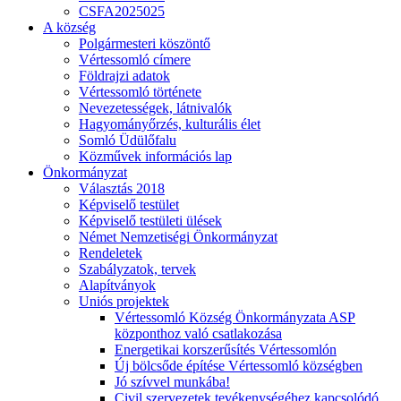
CSFA2025025
A község
Polgármesteri köszöntő
Vértessomló címere
Földrajzi adatok
Vértessomló története
Nevezetességek, látnivalók
Hagyományőrzés, kulturális élet
Somló Üdülőfalu
Közművek információs lap
Önkormányzat
Választás 2018
Képviselő testület
Képviselő testületi ülések
Német Nemzetiségi Önkormányzat
Rendeletek
Szabályzatok, tervek
Alapítványok
Uniós projektek
Vértessomló Község Önkormányzata ASP
központhoz való csatlakozása
Energetikai korszerűsítés Vértessomlón
Új bölcsőde építése Vértessomló községben
Jó szívvel munkába!
Civil szervezetek tevékenységéhez kapcsolódó