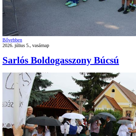
Bővebben
2026. július 5., vasárnap
Sarlós Boldogasszony Búcsú