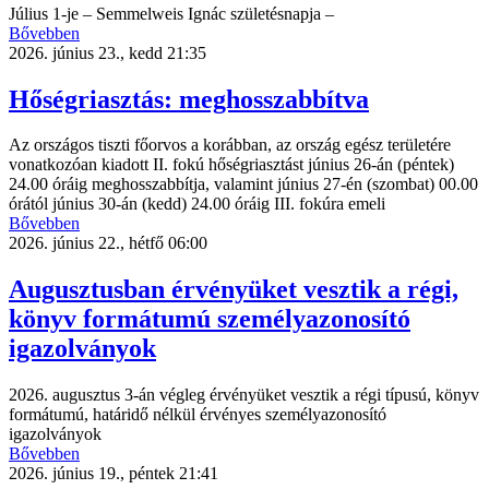
Július 1-je – Semmelweis Ignác születésnapja –
Bővebben
2026. június 23., kedd 21:35
Hőségriasztás: meghosszabbítva
Az országos tiszti főorvos a korábban, az ország egész területére
vonatkozóan kiadott II. fokú hőségriasztást június 26-án (péntek)
24.00 óráig meghosszabbítja, valamint június 27-én (szombat) 00.00
órától június 30-án (kedd) 24.00 óráig III. fokúra emeli
Bővebben
2026. június 22., hétfő 06:00
Augusztusban érvényüket vesztik a régi,
könyv formátumú személyazonosító
igazolványok
2026. augusztus 3-án végleg érvényüket vesztik a régi típusú, könyv
formátumú, határidő nélkül érvényes személyazonosító
igazolványok
Bővebben
2026. június 19., péntek 21:41