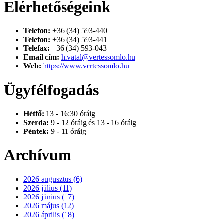
Elérhetőségeink
Telefon:
+36 (34) 593-440
Telefon:
+36 (34) 593-441
Telefax:
+36 (34) 593-043
Email cím:
hivatal@vertessomlo.hu
Web:
https://www.vertessomlo.hu
Ügyfélfogadás
Hétfő:
13 - 16:30 óráig
Szerda:
9 - 12 óráig és 13 - 16 óráig
Péntek:
9 - 11 óráig
Archívum
2026 augusztus (6)
2026 július (11)
2026 június (17)
2026 május (12)
2026 április (18)