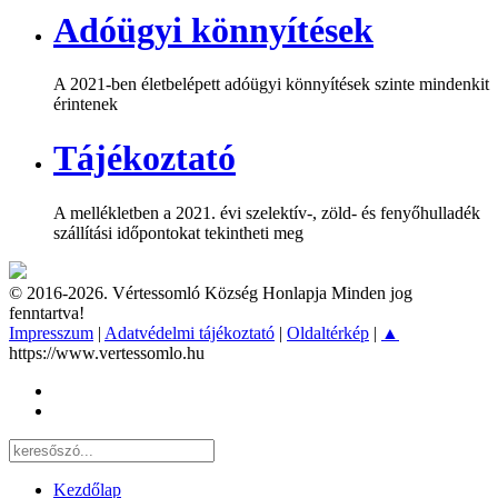
Adóügyi könnyítések
A 2021-ben életbelépett adóügyi könnyítések szinte mindenkit
érintenek
Tájékoztató
A mellékletben a 2021. évi szelektív-, zöld- és fenyőhulladék
szállítási időpontokat tekintheti meg
© 2016-2026. Vértessomló Község Honlapja Minden jog
fenntartva!
Impresszum
|
Adatvédelmi tájékoztató
|
Oldaltérkép
|
▲
https://www.vertessomlo.hu
Kezdőlap