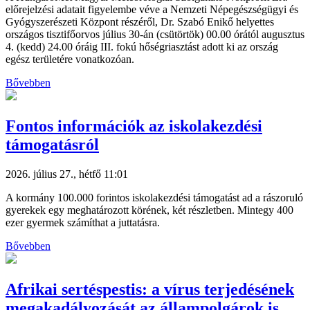
előrejelzési adatait figyelembe véve a Nemzeti Népegészségügyi és
Gyógyszerészeti Központ részéről, Dr. Szabó Enikő helyettes
országos tisztifőorvos július 30-án (csütörtök) 00.00 órától augusztus
4. (kedd) 24.00 óráig III. fokú hőségriasztást adott ki az ország
egész területére vonatkozóan.
Bővebben
Fontos információk az iskolakezdési
támogatásról
2026. július 27., hétfő 11:01
A kormány 100.000 forintos iskolakezdési támogatást ad a rászoruló
gyerekek egy meghatározott körének, két részletben. Mintegy 400
ezer gyermek számíthat a juttatásra.
Bővebben
Afrikai sertéspestis: a vírus terjedésének
megakadályozását az állampolgárok is