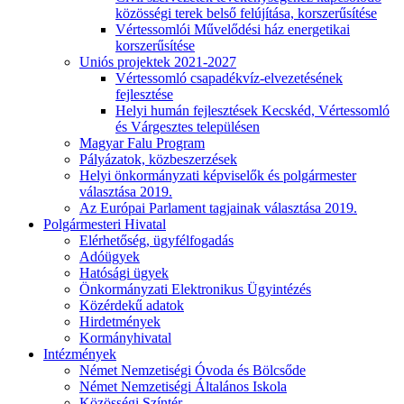
közösségi terek belső felújítása, korszerűsítése
Vértessomlói Művelődési ház energetikai
korszerűsítése
Uniós projektek 2021-2027
Vértessomló csapadékvíz-elvezetésének
fejlesztése
Helyi humán fejlesztések Kecskéd, Vértessomló
és Várgesztes településen
Magyar Falu Program
Pályázatok, közbeszerzések
Helyi önkormányzati képviselők és polgármester
választása 2019.
Az Európai Parlament tagjainak választása 2019.
Polgármesteri Hivatal
Elérhetőség, ügyfélfogadás
Adóügyek
Hatósági ügyek
Önkormányzati Elektronikus Ügyintézés
Közérdekű adatok
Hirdetmények
Kormányhivatal
Intézmények
Német Nemzetiségi Óvoda és Bölcsőde
Német Nemzetiségi Általános Iskola
Közösségi Színtér