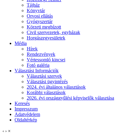
Tájház
Könyvtár
Orvosi ellátás
Gyógyszertár
Körzeti megbízott
Civil szervezetek, egyházak
Horgászegyesületek
Média
Hírek
Rendezvények
Vértessomló kincsei
Fotó galéria
Választási Információk
Választási szervek
Választási ügyintézés
2024. évi általános választások
Korábbi választások
2026. évi országgyűlési képviselők választása
Keresés
Impresszum
Adatvédelem
Oldaltérkép
‹
›
×