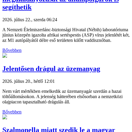
segíthetik
2026. július 22., szerda 06:24
A Nemzeti Élelmiszerlánc-biztonsági Hivatal (Nébih) laboratóriuma
június közepén igazolta afrikai sertéspestis (ASP) vírus jelenlétét két,
az M1 autópályától délre eső területen kilőtt vaddisznóban.
Bővebben
Jelentősen drágul az üzemanyag
2026. július 20., hétfő 12:01
Nem várt mértékben emelkedik az üzemanyagár szerdán a hazai
töltőállomásokon. A jelenség hátterében elsősorban a nemzetközi
olajpiacon tapasztalható drágulás áll.
Bővebben
Szalmonella miatt szedik le a magyar