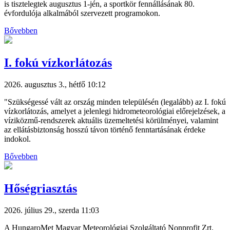
is tisztelegtek augusztus 1-jén, a sportkör fennállásának 80.
évfordulója alkalmából szervezett programokon.
Bővebben
I. fokú vízkorlátozás
2026. augusztus 3., hétfő 10:12
"Szükségessé vált az ország minden településén (legalább) az I. fokú
vízkorlátozás, amelyet a jelenlegi hidrometeorológiai előrejelzések, a
víziközmű-rendszerek aktuális üzemeltetési körülményei, valamint
az ellátásbiztonság hosszú távon történő fenntartásának érdeke
indokol.
Bővebben
Hőségriasztás
2026. július 29., szerda 11:03
A HungaroMet Magyar Meteorológiai Szolgáltató Nonprofit Zrt.