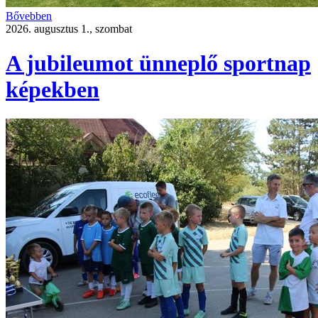
Bővebben
2026. augusztus 1., szombat
A jubileumot ünneplő sportnap
képekben