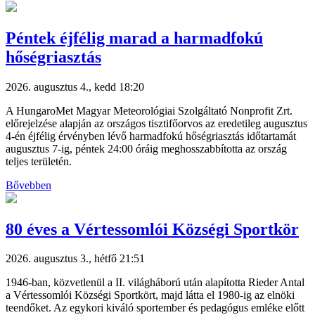
Péntek éjfélig marad a harmadfokú
hőségriasztás
2026. augusztus 4., kedd 18:20
A HungaroMet Magyar Meteorológiai Szolgáltató Nonprofit Zrt.
előrejelzése alapján az országos tisztifőorvos az eredetileg augusztus
4-én éjfélig érvényben lévő harmadfokú hőségriasztás időtartamát
augusztus 7-ig, péntek 24:00 óráig meghosszabbította az ország
teljes területén.
Bővebben
80 éves a Vértessomlói Községi Sportkör
2026. augusztus 3., hétfő 21:51
1946-ban, közvetlenül a II. világháború után alapította Rieder Antal
a Vértessomlói Községi Sportkört, majd látta el 1980-ig az elnöki
teendőket. Az egykori kiváló sportember és pedagógus emléke előtt