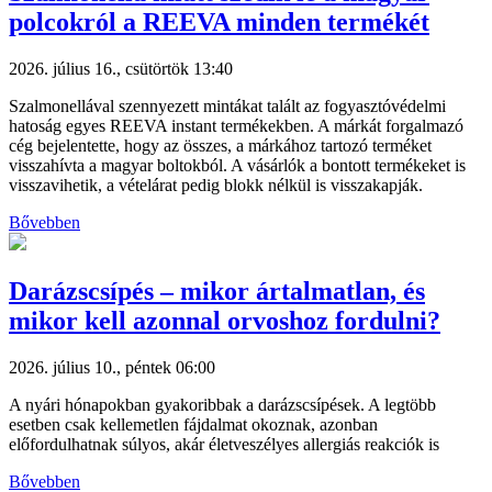
polcokról a REEVA minden termékét
2026. július 16., csütörtök 13:40
Szalmonellával szennyezett mintákat talált az fogyasztóvédelmi
hatoság egyes REEVA instant termékekben. A márkát forgalmazó
cég bejelentette, hogy az összes, a márkához tartozó terméket
visszahívta a magyar boltokból. A vásárlók a bontott termékeket is
visszavihetik, a vételárat pedig blokk nélkül is visszakapják.
Bővebben
Darázscsípés – mikor ártalmatlan, és
mikor kell azonnal orvoshoz fordulni?
2026. július 10., péntek 06:00
A nyári hónapokban gyakoribbak a darázscsípések. A legtöbb
esetben csak kellemetlen fájdalmat okoznak, azonban
előfordulhatnak súlyos, akár életveszélyes allergiás reakciók is
Bővebben