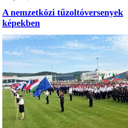
A nemzetközi tűzoltóversenyek
képekben