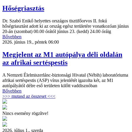
Hőségriasztás
Dr. Szabó Enikő helyettes országos tisztifőorvos II. fokú
hőségriasztást adott ki az ország egész területére vonatkozóan június
20-án (szombat) 00.00 órától június 23. (kedd) 24.00 óráig
Bővebben
2026. június 19., péntek 06:00
Megjelent az M1 autópálya déli oldalán
az afrikai sertéspestis
A Nemzeti Élelmiszerlánc-biztonsági Hivatal (Nébih) laboratóriuma
afrikai sertéspestis (ASP) vírus jelenlétét igazolta két, az M1
autópályától délre eső területen kilőtt vaddisznóban
Bővebben
>>> mutasd az összeset <<<
Nincs esemény rögzítve!
2026. július 1., szerda