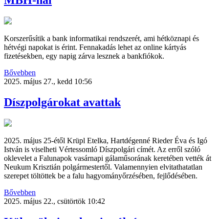
MBH-nál
Korszerűsítik a bank informatikai rendszerét, ami hétköznapi és
hétvégi napokat is érint. Fennakadás lehet az online kártyás
fizetésekben, egy napig zárva lesznek a bankfiókok.
Bővebben
2025. május 27., kedd 10:56
Díszpolgárokat avattak
2025. május 25-étől Krüpl Etelka, Hartdégenné Rieder Éva és Igó
István is viselheti Vértessomló Díszpolgári címét. Az erről szóló
oklevelet a Falunapok vasárnapi gálaműsorának keretében vették át
Neukum Krisztián polgármestertől. Valamennyien elvitathatatlan
szerepet töltöttek be a falu hagyományőrzésében, fejlődésében.
Bővebben
2025. május 22., csütörtök 10:42