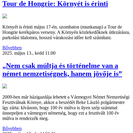
Tour de Hongrie: Környét is érinti
Környét is érinti május 17-én, szombaton (munkanap) a Tour de
Hongrie kerékpáros verseny. A Környén közlekedőknek útlezárásra,
parkolási tilalomra, hosszú várakozási időre kell számítani.
Bővebben
2025. május 13., kedd 11:00
„Nem csak múltja és történelme van a
német nemzetiségnek, hanem jövője is”
2009-ben már házigazdája lehetett a Vármegyei Német Nemzetiségi
Fesztiválnak Környe, akkor a beszédét Beke László polgármester
így zárta: kívánom, hogy 100 év múlva is ilyen szép számmal
ünnepeljen a vármegyei németség, hogy ezt a fesztivált 100 év
múlva is rendezzék meg.
Bővebben