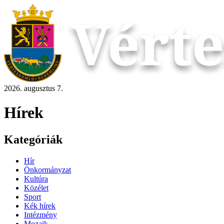
2026. augusztus 7.
Hírek
Kategóriák
Hír
Önkormányzat
Kultúra
Közélet
Sport
Kék hírek
Intézmény
Mozaik