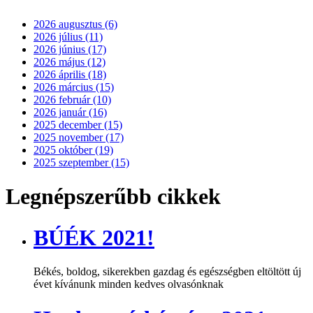
2026 augusztus (6)
2026 július (11)
2026 június (17)
2026 május (12)
2026 április (18)
2026 március (15)
2026 február (10)
2026 január (16)
2025 december (15)
2025 november (17)
2025 október (19)
2025 szeptember (15)
Legnépszerűbb cikkek
BÚÉK 2021!
Békés, boldog, sikerekben gazdag és egészségben eltöltött új
évet kívánunk minden kedves olvasónknak