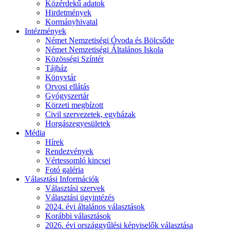
Közérdekű adatok
Hirdetmények
Kormányhivatal
Intézmények
Német Nemzetiségi Óvoda és Bölcsőde
Német Nemzetiségi Általános Iskola
Közösségi Színtér
Tájház
Könyvtár
Orvosi ellátás
Gyógyszertár
Körzeti megbízott
Civil szervezetek, egyházak
Horgászegyesületek
Média
Hírek
Rendezvények
Vértessomló kincsei
Fotó galéria
Választási Információk
Választási szervek
Választási ügyintézés
2024. évi általános választások
Korábbi választások
2026. évi országgyűlési képviselők választása