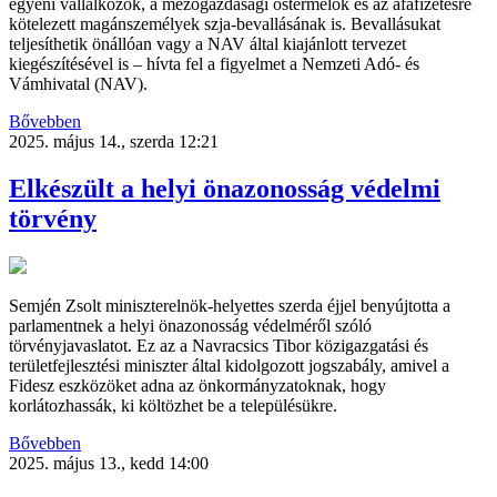
egyéni vállalkozók, a mezőgazdasági őstermelők és az áfafizetésre
kötelezett magánszemélyek szja-bevallásának is. Bevallásukat
teljesíthetik önállóan vagy a NAV által kiajánlott tervezet
kiegészítésével is – hívta fel a figyelmet a Nemzeti Adó- és
Vámhivatal (NAV).
Bővebben
2025. május 14., szerda 12:21
Elkészült a helyi önazonosság védelmi
törvény
Semjén Zsolt miniszterelnök-helyettes szerda éjjel benyújtotta a
parlamentnek a helyi önazonosság védelméről szóló
törvényjavaslatot. Ez az a Navracsics Tibor közigazgatási és
területfejlesztési miniszter által kidolgozott jogszabály, amivel a
Fidesz eszközöket adna az önkormányzatoknak, hogy
korlátozhassák, ki költözhet be a településükre.
Bővebben
2025. május 13., kedd 14:00