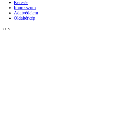
Keresés
Impresszum
Adatvédelem
Oldaltérkép
‹
›
×