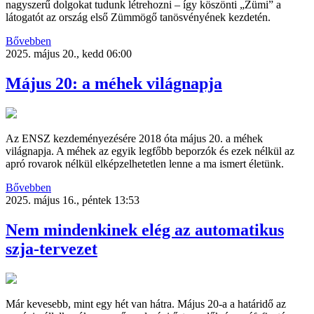
nagyszerű dolgokat tudunk létrehozni – így köszönti „Zümi” a
látogatót az ország első Zümmögő tanösvényének kezdetén.
Bővebben
2025. május 20., kedd 06:00
Május 20: a méhek világnapja
Az ENSZ kezdeményezésére 2018 óta május 20. a méhek
világnapja. A méhek az egyik legfőbb beporzók és ezek nélkül az
apró rovarok nélkül elképzelhetetlen lenne a ma ismert életünk.
Bővebben
2025. május 16., péntek 13:53
Nem mindenkinek elég az automatikus
szja-tervezet
Már kevesebb, mint egy hét van hátra. Május 20-a a határidő az