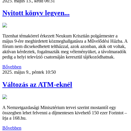
2025. május 13., kedd 06:31
Nyitott könyv legyen...
Tizenhat témakörrel érkezett Neukum Krisztián polgármester a
május 9-ére meghirdetett közmeghallgatásra a Művelődési Házba. A
fórum nem dicsekedhetett teltházzal, azok azonban, akik ott voltak,
aktívan kérdeztek, fogalmazták meg véleményüket, a távolmaradók
pedig a helyi televízió csatornáján keresztül tájékozódhatnak.
Bővebben
2025. május 9., péntek 10:50
Változás az ATM-eknél
A Nemzetgazdasági Minisztérium tervei szerint mostantól egy
összegben lehet felvenni a díjmentesen kivehető 150 ezer Forintot –
írja a 168.hu.
Bővebben