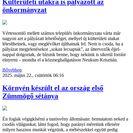
Külterületi utakra is pályázott az
önkormányzat
Vértessomló mellett számos település önkormányzata várta már
nagyon azt a pályázati lehetőséget, mellyel új külterületi utakat
létesíthetnek, vagy meglévőket újíthatnak fel. Nem is csoda, ha a
pályázat megjelenésekor „sokan lecsaptak”, az úttervezők éjjel-
nappal dolgoztak, de bízunk benne, hogy nekünk is sikerül forrást
elnyerni – mondta el a közmeghallgatáson Neukum Krisztián.
Bővebben
2025. május 22., csütörtök 06:16
Környén készült el az ország első
Zümmögő sétánya
Én foglak végigkísérni a tanösvény állomásain: bemutatom neked a
csodás világunkat, látni fogod, hogy parányi méretünk ellenére
milyen hasznos munkát végzünk, a méhészekkel együtt pedig