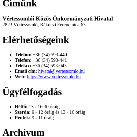
Címünk
Vértessomlói Közös Önkormányzati Hivatal
2823 Vértessomló, Rákóczi Ferenc utca 63.
Elérhetőségeink
Telefon:
+36 (34) 593-440
Telefon:
+36 (34) 593-441
Telefax:
+36 (34) 593-043
Email cím:
hivatal@vertessomlo.hu
Web:
https://www.vertessomlo.hu
Ügyfélfogadás
Hétfő:
13 - 16:30 óráig
Szerda:
9 - 12 óráig és 13 - 16 óráig
Péntek:
9 - 11 óráig
Archívum