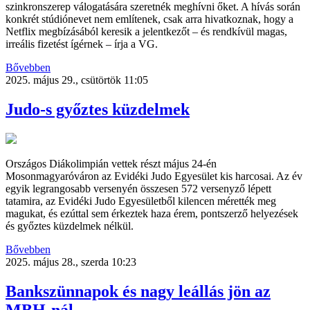
szinkronszerep válogatására szeretnék meghívni őket. A hívás során
konkrét stúdiónevet nem említenek, csak arra hivatkoznak, hogy a
Netflix megbízásából keresik a jelentkezőt – és rendkívül magas,
irreális fizetést ígérnek – írja a VG.
Bővebben
2025. május 29., csütörtök 11:05
Judo-s győztes küzdelmek
Országos Diákolimpián vettek részt május 24-én
Mosonmagyaróváron az Evidéki Judo Egyesület kis harcosai. Az év
egyik legrangosabb versenyén összesen 572 versenyző lépett
tatamira, az Evidéki Judo Egyesületből kilencen mérették meg
magukat, és ezúttal sem érkeztek haza érem, pontszerző helyezések
és győztes küzdelmek nélkül.
Bővebben
2025. május 28., szerda 10:23
Bankszünnapok és nagy leállás jön az