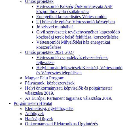
Uniós projektek
Vértessomló Község Önkormányzata ASP
központhoz való csatlakozása
Energetikai korszerűsítés Vértessomlón
Új bölcsőde építése Vértessomló községben
Jó szívvel munkába!
Civil szervezetek tevékenységéhez kapcsolódó
közösségi terek belső felújítása, korszerűsítése
Vértessomlói Művelődési ház energetikai
korszerűsítése
Uniós projektek 2021-2027
Vértessomló csapadékvíz-elvezetésének
fejlesztése
Helyi humán fejlesztések Kecskéd, Vértessomló
és Várgesztes településen
Magyar Falu Program
Pályázatok, közbeszerzések
Helyi önkormányzati képviselők és polgármester
választása 2019.
Az Európai Parlament tagjainak választása 2019.
Polgármesteri Hivatal
Elérhetőség, ügyfélfogadás
Adóügyek
Hatósági ügyek
Önkormányzati Elektronikus Ügyintézés