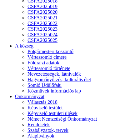
CSFA2025018
CSFA2025019
CSFA2025020
CSFA2025021
CSFA2025022
CSFA2025023
CSFA2025024
CSFA2025025
A község
Polgármesteri köszöntő
Vértessomló címere
Földrajzi adatok
Vértessomló története
Nevezetességek, látnivalók
Hagyományőrzés, kulturális élet
Somló Üdülőfalu
Közművek információs lap
Önkormányzat
Választás 2018
Képviselő testület
Képviselő testületi ülések
Német Nemzetiségi Önkormányzat
Rendeletek
Szabályzatok, tervek
Alapítványok