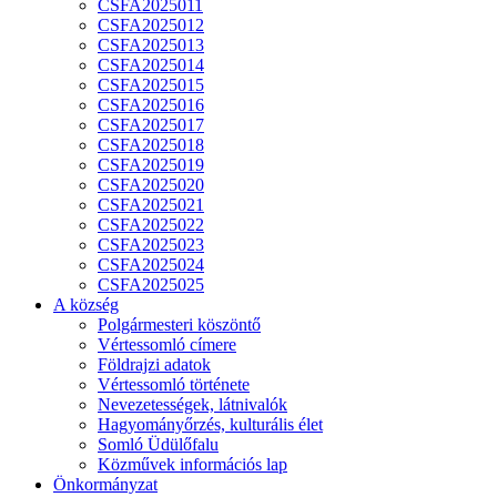
CSFA2025011
CSFA2025012
CSFA2025013
CSFA2025014
CSFA2025015
CSFA2025016
CSFA2025017
CSFA2025018
CSFA2025019
CSFA2025020
CSFA2025021
CSFA2025022
CSFA2025023
CSFA2025024
CSFA2025025
A község
Polgármesteri köszöntő
Vértessomló címere
Földrajzi adatok
Vértessomló története
Nevezetességek, látnivalók
Hagyományőrzés, kulturális élet
Somló Üdülőfalu
Közművek információs lap
Önkormányzat