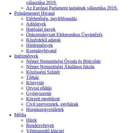
választása 2019.
Az Európai Parlament tagjainak választása 2019.
Polgármesteri Hivatal
Elérhetőség, ügyfélfogadás
Adóügyek
Hatósági ügyek
Önkormányzati Elektronikus Ügyintézés
Közérdekű adatok
Hirdetmények
Kormányhivatal
Intézmények
Német Nemzetiségi Óvoda és Bölcsőde
Német Nemzetiségi Általános Iskola
Közösségi Színtér
Tájház
Könyvtár
Orvosi ellátás
Gyógyszertár
Körzeti megbízott
Civil szervezetek, egyházak
Horgászegyesületek
Média
Hírek
Rendezvények
Vértessomló kincsei