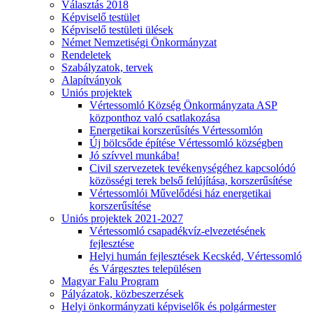
Választás 2018
Képviselő testület
Képviselő testületi ülések
Német Nemzetiségi Önkormányzat
Rendeletek
Szabályzatok, tervek
Alapítványok
Uniós projektek
Vértessomló Község Önkormányzata ASP
központhoz való csatlakozása
Energetikai korszerűsítés Vértessomlón
Új bölcsőde építése Vértessomló községben
Jó szívvel munkába!
Civil szervezetek tevékenységéhez kapcsolódó
közösségi terek belső felújítása, korszerűsítése
Vértessomlói Művelődési ház energetikai
korszerűsítése
Uniós projektek 2021-2027
Vértessomló csapadékvíz-elvezetésének
fejlesztése
Helyi humán fejlesztések Kecskéd, Vértessomló
és Várgesztes településen
Magyar Falu Program
Pályázatok, közbeszerzések
Helyi önkormányzati képviselők és polgármester