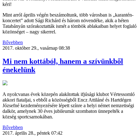
kéri!
Mint arról április végén beszámoltunk, több városban is „karantén-
koncertet” adott Sági Richárd és három növendéke, akik a héten
Tatabányán szórakoztatták ismét a tömbök ablakaiban helyet foglaló
közönséget – nagy sikerrel.
Bővebben
2017. október 29., vasárnap 08:38
Mi nem kottából, hanem a szívünkből
énekelünk
A nyolcvanas évek közepén alakítottak ifjúsági klubot Vértessomló
akkori fiataljai, s ebből a közösségből Encz Attiláné és Hartdégen
Józsefné kezdeményezésére lépett színre a helyi német nemzetiségi
dalkör, amelynek 30 éves jubileumát szombaton ünnepelték a
község sportcsarnokában.
Bővebben
2017. április 28., péntek 07:42