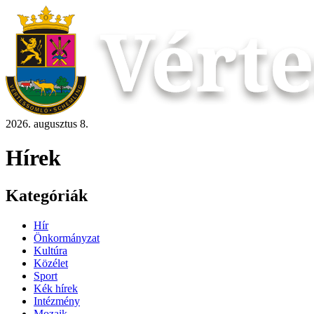
2026. augusztus 8.
Hírek
Kategóriák
Hír
Önkormányzat
Kultúra
Közélet
Sport
Kék hírek
Intézmény
Mozaik