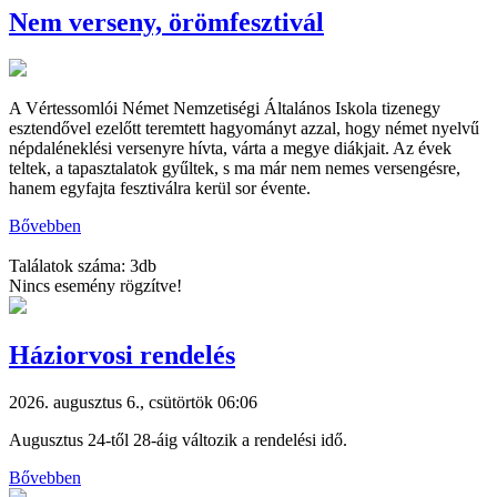
Nem verseny, örömfesztivál
A Vértessomlói Német Nemzetiségi Általános Iskola tizenegy
esztendővel ezelőtt teremtett hagyományt azzal, hogy német nyelvű
népdaléneklési versenyre hívta, várta a megye diákjait. Az évek
teltek, a tapasztalatok gyűltek, s ma már nem nemes versengésre,
hanem egyfajta fesztiválra kerül sor évente.
Bővebben
Találatok száma: 3db
Nincs esemény rögzítve!
Háziorvosi rendelés
2026. augusztus 6., csütörtök 06:06
Augusztus 24-től 28-áig változik a rendelési idő.
Bővebben