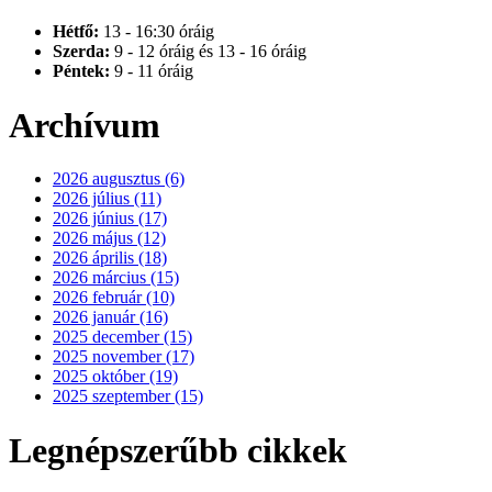
Hétfő:
13 - 16:30 óráig
Szerda:
9 - 12 óráig és 13 - 16 óráig
Péntek:
9 - 11 óráig
Archívum
2026 augusztus (6)
2026 július (11)
2026 június (17)
2026 május (12)
2026 április (18)
2026 március (15)
2026 február (10)
2026 január (16)
2025 december (15)
2025 november (17)
2025 október (19)
2025 szeptember (15)
Legnépszerűbb cikkek