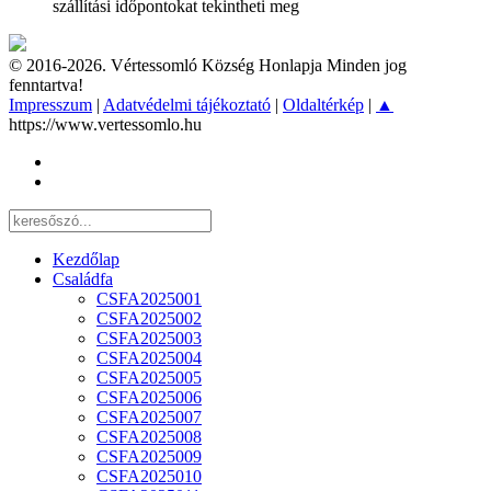
szállítási időpontokat tekintheti meg
© 2016-2026. Vértessomló Község Honlapja Minden jog
fenntartva!
Impresszum
|
Adatvédelmi tájékoztató
|
Oldaltérkép
|
▲
https://www.vertessomlo.hu
Kezdőlap
Családfa
CSFA2025001
CSFA2025002
CSFA2025003
CSFA2025004
CSFA2025005
CSFA2025006
CSFA2025007
CSFA2025008
CSFA2025009
CSFA2025010