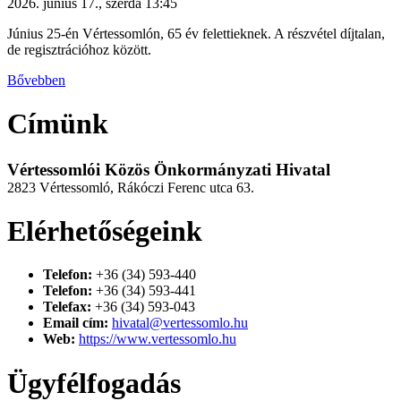
2026. június 17., szerda 13:45
Június 25-én Vértessomlón, 65 év felettieknek. A részvétel díjtalan,
de regisztrációhoz között.
Bővebben
Címünk
Vértessomlói Közös Önkormányzati Hivatal
2823 Vértessomló, Rákóczi Ferenc utca 63.
Elérhetőségeink
Telefon:
+36 (34) 593-440
Telefon:
+36 (34) 593-441
Telefax:
+36 (34) 593-043
Email cím:
hivatal@vertessomlo.hu
Web:
https://www.vertessomlo.hu
Ügyfélfogadás