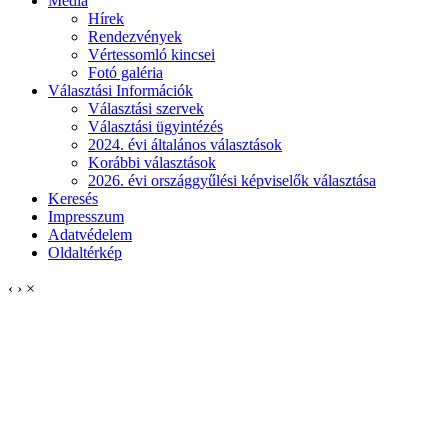
Média
Hírek
Rendezvények
Vértessomló kincsei
Fotó galéria
Választási Információk
Választási szervek
Választási ügyintézés
2024. évi általános választások
Korábbi választások
2026. évi országgyűlési képviselők választása
Keresés
Impresszum
Adatvédelem
Oldaltérkép
‹
›
×