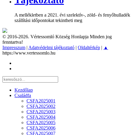
Tájékoztató
A mellékletben a 2021. évi szelektív-, zöld- és fenyőhulladék
szállítási időpontokat tekintheti meg
© 2016-2026. Vértessomló Község Honlapja Minden jog
fenntartva!
Impresszum
|
Adatvédelmi tájékoztató
|
Oldaltérkép
|
▲
https://www.vertessomlo.hu
Kezdőlap
Családfa
CSFA2025001
CSFA2025002
CSFA2025003
CSFA2025004
CSFA2025005
CSFA2025006
CSFA2025007