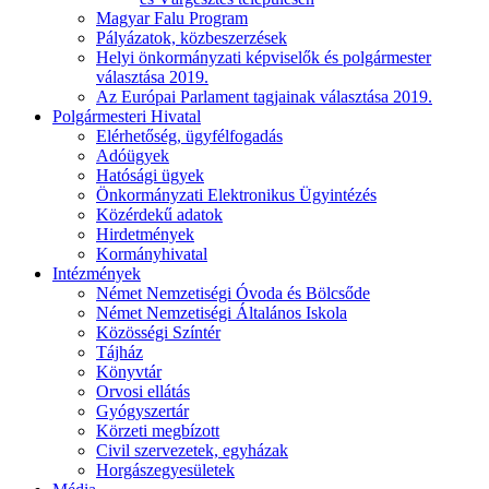
Magyar Falu Program
Pályázatok, közbeszerzések
Helyi önkormányzati képviselők és polgármester
választása 2019.
Az Európai Parlament tagjainak választása 2019.
Polgármesteri Hivatal
Elérhetőség, ügyfélfogadás
Adóügyek
Hatósági ügyek
Önkormányzati Elektronikus Ügyintézés
Közérdekű adatok
Hirdetmények
Kormányhivatal
Intézmények
Német Nemzetiségi Óvoda és Bölcsőde
Német Nemzetiségi Általános Iskola
Közösségi Színtér
Tájház
Könyvtár
Orvosi ellátás
Gyógyszertár
Körzeti megbízott
Civil szervezetek, egyházak
Horgászegyesületek