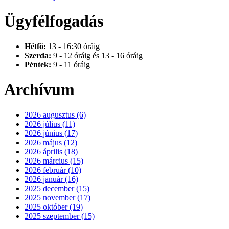
Ügyfélfogadás
Hétfő:
13 - 16:30 óráig
Szerda:
9 - 12 óráig és 13 - 16 óráig
Péntek:
9 - 11 óráig
Archívum
2026 augusztus (6)
2026 július (11)
2026 június (17)
2026 május (12)
2026 április (18)
2026 március (15)
2026 február (10)
2026 január (16)
2025 december (15)
2025 november (17)
2025 október (19)
2025 szeptember (15)