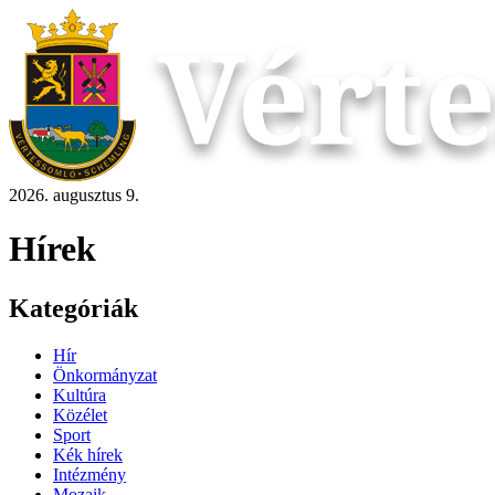
2026. augusztus 9.
Hírek
Kategóriák
Hír
Önkormányzat
Kultúra
Közélet
Sport
Kék hírek
Intézmény
Mozaik