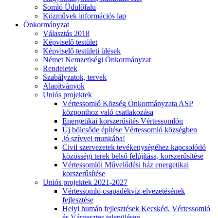
Somló Üdülőfalu
Közművek információs lap
Önkormányzat
Választás 2018
Képviselő testület
Képviselő testületi ülések
Német Nemzetiségi Önkormányzat
Rendeletek
Szabályzatok, tervek
Alapítványok
Uniós projektek
Vértessomló Község Önkormányzata ASP
központhoz való csatlakozása
Energetikai korszerűsítés Vértessomlón
Új bölcsőde építése Vértessomló községben
Jó szívvel munkába!
Civil szervezetek tevékenységéhez kapcsolódó
közösségi terek belső felújítása, korszerűsítése
Vértessomlói Művelődési ház energetikai
korszerűsítése
Uniós projektek 2021-2027
Vértessomló csapadékvíz-elvezetésének
fejlesztése
Helyi humán fejlesztések Kecskéd, Vértessomló
és Várgesztes településen