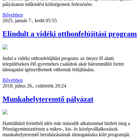
pályázaton működési költségeinek fedezésére.
Bővebben
2025. január 7., kedd 05:55
Elindult a vidéki otthonfelújítási program
Indul a vidéki otthonfelújítási program: az ötezer fő alatti
településeken élő gyermekes családok akár hárommillió forint
támogatást igényelhetnek otthonuk felújítására.
Bővebben
2018. július 26., csütörtök 20:24
Munkahelyteremtő pályázat
Hatmilliárd forintból idén már második alkalommal hirdeti meg a
Pénzügyminisztérium a mikro-, kis- és középvállalkozások
munkahelyteremtő beruházásainak támogatására kiírt programját.