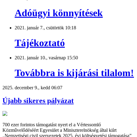
Adóügyi könnyítések
2021. január 7., csütörtök 10:18
Tájékoztató
2021. január 10., vasárnap 15:50
Továbbra is kijárási tilalom!
2025. december 9., kedd 06:07
Újabb sikeres pályázat
700 ezer forintos támogatást nyert el a Vértessomló
Közművelődéséért Egyesület a Miniszterelnökség által kiírt
„Nemzetiségi civil szervezetek 2025. évi költségvetési támogatása”