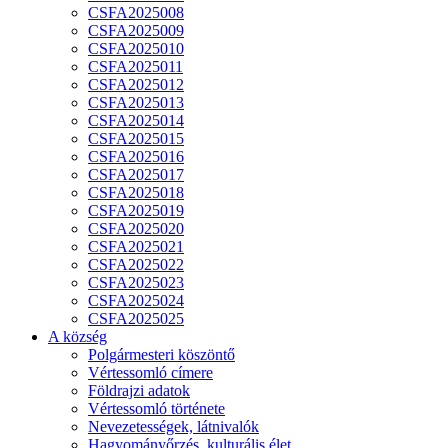
CSFA2025008
CSFA2025009
CSFA2025010
CSFA2025011
CSFA2025012
CSFA2025013
CSFA2025014
CSFA2025015
CSFA2025016
CSFA2025017
CSFA2025018
CSFA2025019
CSFA2025020
CSFA2025021
CSFA2025022
CSFA2025023
CSFA2025024
CSFA2025025
A község
Polgármesteri köszöntő
Vértessomló címere
Földrajzi adatok
Vértessomló története
Nevezetességek, látnivalók
Hagyományőrzés, kulturális élet