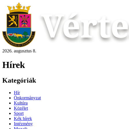
2026. augusztus 8.
Hírek
Kategóriák
Hír
Önkormányzat
Kultúra
Közélet
Sport
Kék hírek
Intézmény
Mozaik