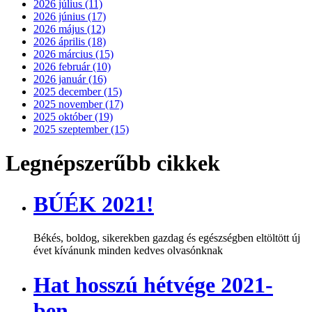
2026 július (11)
2026 június (17)
2026 május (12)
2026 április (18)
2026 március (15)
2026 február (10)
2026 január (16)
2025 december (15)
2025 november (17)
2025 október (19)
2025 szeptember (15)
Legnépszerűbb cikkek
BÚÉK 2021!
Békés, boldog, sikerekben gazdag és egészségben eltöltött új
évet kívánunk minden kedves olvasónknak
Hat hosszú hétvége 2021-
ben