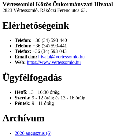
Vértessomlói Közös Önkormányzati Hivatal
2823 Vértessomló, Rákóczi Ferenc utca 63.
Elérhetőségeink
Telefon:
+36 (34) 593-440
Telefon:
+36 (34) 593-441
Telefax:
+36 (34) 593-043
Email cím:
hivatal@vertessomlo.hu
Web:
https://www.vertessomlo.hu
Ügyfélfogadás
Hétfő:
13 - 16:30 óráig
Szerda:
9 - 12 óráig és 13 - 16 óráig
Péntek:
9 - 11 óráig
Archívum
2026 augusztus (6)