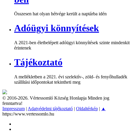
Összesen hat olyan hétvége került a naptárba idén
Adóügyi könnyítések
A 2021-ben életbelépett adóügyi könnyítések szinte mindenkit
érintenek
Tájékoztató
A mellékletben a 2021. évi szelektív-, zöld- és fenyőhulladék
szállítási időpontokat tekintheti meg
© 2016-2026. Vértessomló Község Honlapja Minden jog
fenntartva!
Impresszum
|
Adatvédelmi tájékoztató
|
Oldaltérkép
|
▲
https://www.vertessomlo.hu