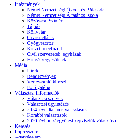
Intézmények
Német Nemzetiségi Óvoda és Bölcsőde
Német Nemzetiségi Általános Iskola
Közösségi Színtér
Tájház
Könyvtár
Orvosi ellátás
Gyógyszertár
Körzeti megbízott
Civil szervezetek, egyházak
Horgászegyesületek
Média
Hírek
Rendezvények
Vértessomló kincsei
Fotó galéria
Választási Információk
Választási szervek
Választási ügyintézés
2024. évi általános választások
Korábbi választások
2026. évi országgyűlési képviselők választása
Keresés
Impresszum
Adatvédelem