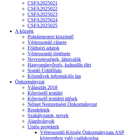
CSFA2025021
CSFA2025022
CSFA2025023
CSFA2025024
CSFA2025025
A község
Polgármesteri köszöntő
Vértessomló címere
Földrajzi adatok
Vértessomló története
Nevezetességek, látnivalók
Hagyományőrzés, kulturális élet
Somló Üdülőfalu
Közművek információs lap
Önkormányzat
Választás 2018
Képviselő testület
Képviselő testületi ülések
Német Nemzetiségi Önkormányzat
Rendeletek
Szabályzatok, tervek
Alapítványok
Uniós projektek
Vértessomló Község Önkormányzata ASP
központhoz való csatlakozása