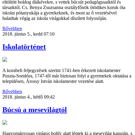
eltöltött boldog diákévekre, s vettek búcsút pedagógusaiktól és
társaiktól. Cs. Benya Zsuzsanna osztályfőnök ötödikes koruk óta
iskolai pótanyukája a gyerekeknek, és most az ő vezetésével
haladtak végig az iskola virágokkal díszített folyosóján.
Bővebben
2018. június 5., kedd 07:10
Iskolatörténet
A korabeli feljegyzések szerint 1741-ben érkezett iskolamester
Puszta-Somlóra, 1747-től már biztosan folyt a gyermekek oktatása a
településen, Árossy István iskolamester vezetése alatt.
Bővebben
2018. június 4., hétfő 09:42
Búcsú a mesevilágtól
Hagyományosan virágos boltív alatt léptek ki a mesevilág kapuján, s