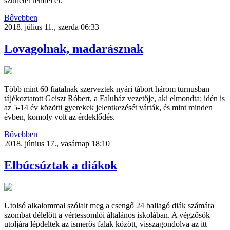
szünetet rendel el.
Bővebben
2018. július 11., szerda 06:33
Lovagolnak, madarásznak
Több mint 60 fiatalnak szerveztek nyári tábort három turnusban –
tájékoztatott Geiszt Róbert, a Faluház vezetője, aki elmondta: idén is
az 5-14 év közötti gyerekek jelentkezését várták, és mint minden
évben, komoly volt az érdeklődés.
Bővebben
2018. június 17., vasárnap 18:10
Elbúcsúztak a diákok
Utolsó alkalommal szólalt meg a csengő 24 ballagó diák számára
szombat délelőtt a vértessomlói általános iskolában. A végzősök
utoljára lépdeltek az ismerős falak között, visszagondolva az itt