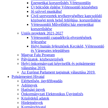
Energetikai korszerűsítés Vértessomlón
Új bölcsőde építése Vértessomló községben
Jó szívvel munkába!
Civil szervezetek tevékenységéhez kapcsolódó
közösségi terek belső felújítása, korszerűsítése
Vértessomlói Művelődési ház energetikai
korszerűsítése
Uniós projektek 2021-2027
Vértessomló csapadékvíz-elvezetésének
fejlesztése
Helyi humán fejlesztések Kecskéd, Vértessomló
és Várgesztes településen
Magyar Falu Program
Pályázatok, közbeszerzések
Helyi önkormányzati képviselők és polgármester
választása 2019.
Az Európai Parlament tagjainak választása 2019.
Polgármesteri Hivatal
Elérhetőség, ügyfélfogadás
Adóügyek
Hatósági ügyek
Önkormányzati Elektronikus Ügyintézés
Közérdekű adatok
Hirdetmények
Kormányhivatal