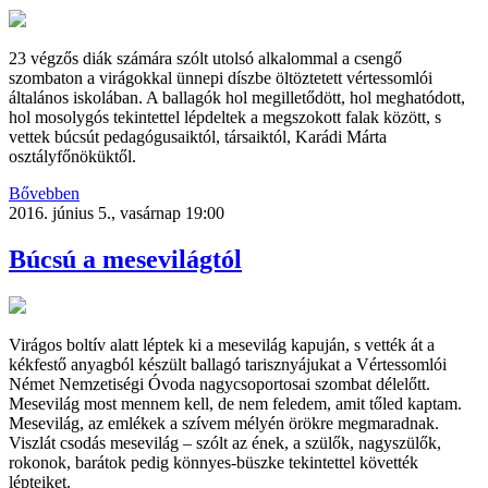
23 végzős diák számára szólt utolsó alkalommal a csengő
szombaton a virágokkal ünnepi díszbe öltöztetett vértessomlói
általános iskolában. A ballagók hol megilletődött, hol meghatódott,
hol mosolygós tekintettel lépdeltek a megszokott falak között, s
vettek búcsút pedagógusaiktól, társaiktól, Karádi Márta
osztályfőnöküktől.
Bővebben
2016. június 5., vasárnap 19:00
Búcsú a mesevilágtól
Virágos boltív alatt léptek ki a mesevilág kapuján, s vették át a
kékfestő anyagból készült ballagó tarisznyájukat a Vértessomlói
Német Nemzetiségi Óvoda nagycsoportosai szombat délelőtt.
Mesevilág most mennem kell, de nem feledem, amit tőled kaptam.
Mesevilág, az emlékek a szívem mélyén örökre megmaradnak.
Viszlát csodás mesevilág – szólt az ének, a szülők, nagyszülők,
rokonok, barátok pedig könnyes-büszke tekintettel követték
lépteiket.