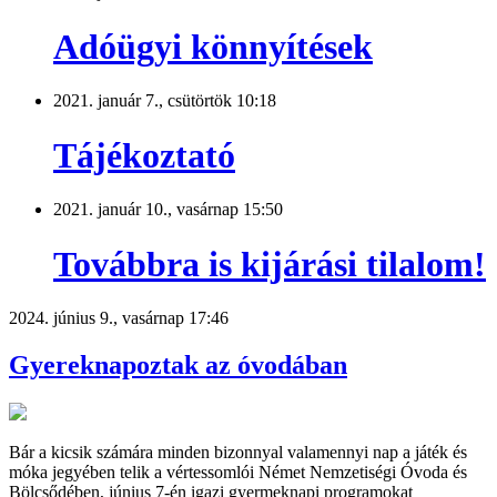
Adóügyi könnyítések
2021. január 7., csütörtök 10:18
Tájékoztató
2021. január 10., vasárnap 15:50
Továbbra is kijárási tilalom!
2024. június 9., vasárnap 17:46
Gyereknapoztak az óvodában
Bár a kicsik számára minden bizonnyal valamennyi nap a játék és
móka jegyében telik a vértessomlói Német Nemzetiségi Óvoda és
Bölcsődében, június 7-én igazi gyermeknapi programokat