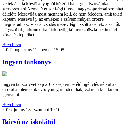
vették át a kékfestő anyagból készült ballagó tarisznyájukat a
Vértessomlói Német Nemzetiségi Óvoda nagycsoportosai szombat
délelőtt. Mesevilág most mennem kell, de nem feledem, amit tőled
kaptam. Mesevilág, az emlékek a szívem mélyén örökre
megmaradnak. Viszlát csodás mesevilág – szólt az ének, a szülők,
nagyszülők, rokonok, barátok pedig könnyes-büszke tekintettel
követték lépteiket.
Bővebben
2017. augusztus 11., péntek 15:08
Ingyen tankönyv
Ingyen tankönyvet kap 2017 szeptemberétől igénylés nélkül az
elsőtől a kilencedik évfolyamig minden diák, ezt nem kell külön
igényelni.
Bővebben
2016. június 18., szombat 19:10
Búcsú az iskolától