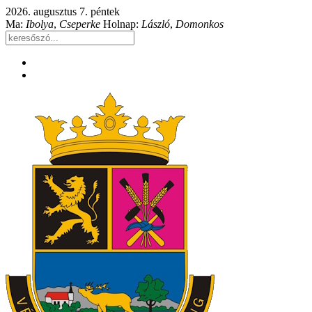
2026. augusztus 7. péntek
Ma:
Ibolya
,
Cseperke
Holnap:
László
,
Domonkos