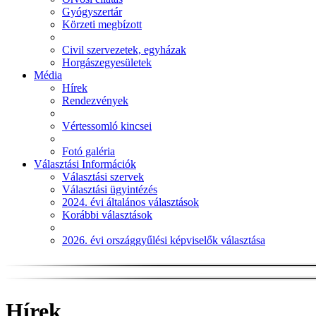
Gyógyszertár
Körzeti megbízott
Civil szervezetek, egyházak
Horgászegyesületek
Média
Hírek
Rendezvények
Vértessomló kincsei
Fotó galéria
Választási Információk
Választási szervek
Választási ügyintézés
2024. évi általános választások
Korábbi választások
2026. évi országgyűlési képviselők választása
Hírek