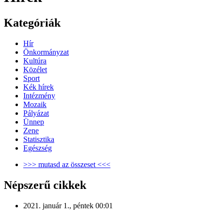
Kategóriák
Hír
Önkormányzat
Kultúra
Közélet
Sport
Kék hírek
Intézmény
Mozaik
Pályázat
Ünnep
Zene
Statisztika
Egészség
>>> mutasd az összeset <<<
Népszerű cikkek
2021. január 1., péntek 00:01