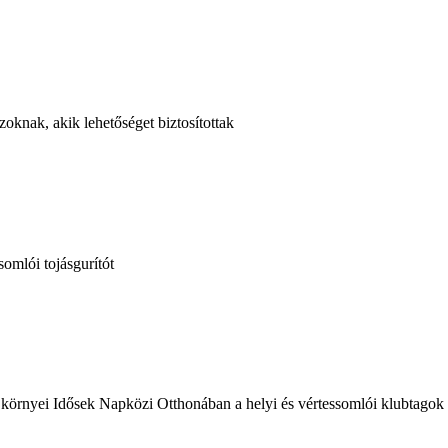
knak, akik lehetőséget biztosítottak
somlói tojásgurítót
környei Idősek Napközi Otthonában a helyi és vértessomlói klubtagok