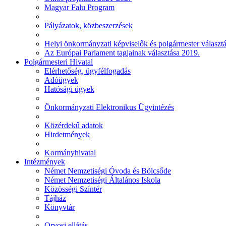
Magyar Falu Program
Pályázatok, közbeszerzések
Helyi önkormányzati képviselők és polgármester választ
Az Európai Parlament tagjainak választása 2019.
Polgármesteri Hivatal
Elérhetőség, ügyfélfogadás
Adóügyek
Hatósági ügyek
Önkormányzati Elektronikus Ügyintézés
Közérdekű adatok
Hirdetmények
Kormányhivatal
Intézmények
Német Nemzetiségi Óvoda és Bölcsőde
Német Nemzetiségi Általános Iskola
Közösségi Színtér
Tájház
Könyvtár
Orvosi ellátás