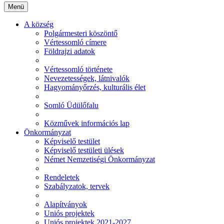
Menü
A község
Polgármesteri köszöntő
Vértessomló címere
Földrajzi adatok
Vértessomló története
Nevezetességek, látnivalók
Hagyományőrzés, kulturális élet
Somló Üdülőfalu
Közművek információs lap
Önkormányzat
Képviselő testület
Képviselő testületi ülések
Német Nemzetiségi Önkormányzat
Rendeletek
Szabályzatok, tervek
Alapítványok
Uniós projektek
Uniós projektek 2021-2027