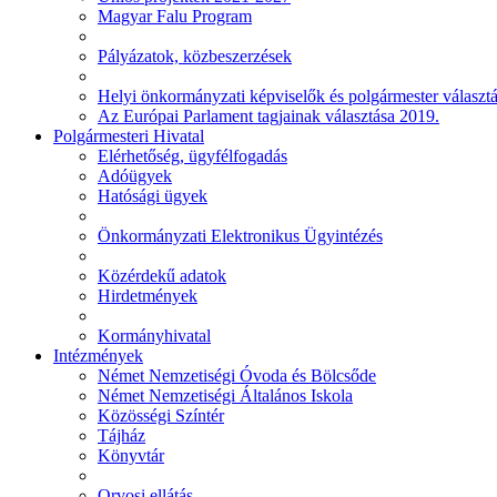
Magyar Falu Program
Pályázatok, közbeszerzések
Helyi önkormányzati képviselők és polgármester választ
Az Európai Parlament tagjainak választása 2019.
Polgármesteri Hivatal
Elérhetőség, ügyfélfogadás
Adóügyek
Hatósági ügyek
Önkormányzati Elektronikus Ügyintézés
Közérdekű adatok
Hirdetmények
Kormányhivatal
Intézmények
Német Nemzetiségi Óvoda és Bölcsőde
Német Nemzetiségi Általános Iskola
Közösségi Színtér
Tájház
Könyvtár
Orvosi ellátás