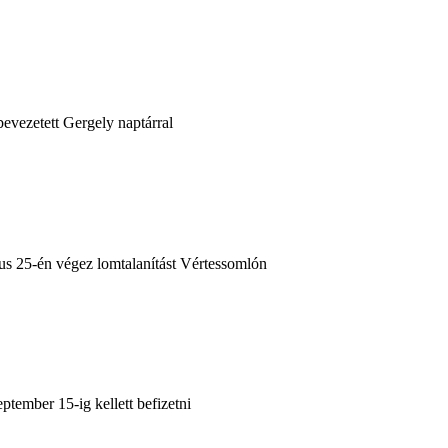
evezetett Gergely naptárral
s 25-én végez lomtalanítást Vértessomlón
tember 15-ig kellett befizetni