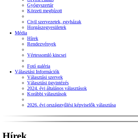
Gyógyszertár
Körzeti megbízott
Civil szervezetek, egyházak
Horgászegyesületek
Média
Hírek
Rendezvények
Vértessomló kincsei
Fotó galéria
Választási Információk
Választási szervek
Választási ügyintézés
2024. évi általános választások
Korábbi választások
2026. évi országgyűlési képviselők választása
Hírek