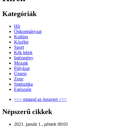
Kategóriák
Hír
Önkormányzat
Kultúra
Közélet
Sport
Kék hírek
Intézmény
Mozaik
Pályázat
Ünnep
Zene
Statisztika
Egészség
>>> mutasd az összeset <<<
Népszerű cikkek
2021. január 1., péntek 00:01