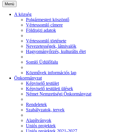
Menü
A község
Polgármesteri köszöntő
Vértessomló címere
Földrajzi adatok
Vértessomló története
Nevezetességek, látnivalók
Hagyományőrzés, kulturális élet
Somló Üdülőfalu
Közművek információs lap
Önkormányzat
Képviselő testület
Képviselő testületi ülések
Német Nemzetiségi Önkormányzat
Rendeletek
Szabályzatok, tervek
Alapítványok
Uniós projektek
Uniós projektek 2021-2027