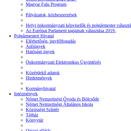
Magyar Falu Program
Pályázatok, közbeszerzések
Helyi önkormányzati képviselők és polgármester választ
Az Európai Parlament tagjainak választása 2019.
Polgármesteri Hivatal
Elérhetőség, ügyfélfogadás
Adóügyek
Hatósági ügyek
Önkormányzati Elektronikus Ügyintézés
Közérdekű adatok
Hirdetmények
Kormányhivatal
Intézmények
Német Nemzetiségi Óvoda és Bölcsőde
Német Nemzetiségi Általános Iskola
Közösségi Színtér
Tájház
Könyvtár
Orvosi ellátás