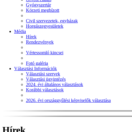
Gyógyszertár
Körzeti megbízott
Civil szervezetek, egyházak
Horgászegyesületek
Média
Hírek
Rendezvények
Vértessomló kincsei
Fotó galéria
Választási Információk
Választási szervek
Választási ügyintézés
2024. évi általános választások
Korábbi választások
2026. évi országgyűlési képviselők választása
Hírek