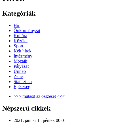
Kategóriák
Hír
Önkormányzat
Kultúra
Közélet
Sport
Kék hírek
Intézmény
Mozaik
Pályázat
Ünnep
Zene
Statisztika
Egészség
>>> mutasd az összeset <<<
Népszerű cikkek
2021. január 1., péntek 00:01