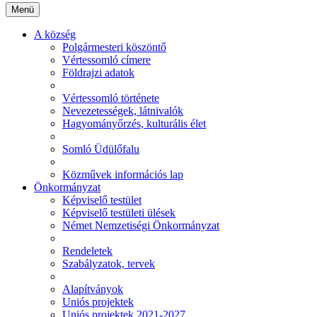
Menü
A község
Polgármesteri köszöntő
Vértessomló címere
Földrajzi adatok
Vértessomló története
Nevezetességek, látnivalók
Hagyományőrzés, kulturális élet
Somló Üdülőfalu
Közművek információs lap
Önkormányzat
Képviselő testület
Képviselő testületi ülések
Német Nemzetiségi Önkormányzat
Rendeletek
Szabályzatok, tervek
Alapítványok
Uniós projektek
Uniós projektek 2021-2027