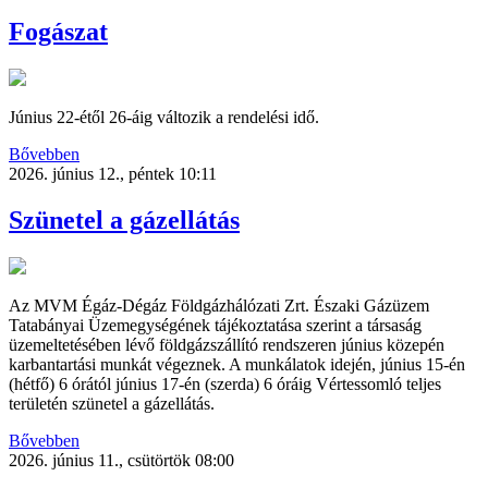
Fogászat
Június 22-étől 26-áig változik a rendelési idő.
Bővebben
2026. június 12., péntek 10:11
Szünetel a gázellátás
Az MVM Égáz-Dégáz Földgázhálózati Zrt. Északi Gázüzem
Tatabányai Üzemegységének tájékoztatása szerint a társaság
üzemeltetésében lévő földgázszállító rendszeren június közepén
karbantartási munkát végeznek. A munkálatok idején, június 15-én
(hétfő) 6 órától június 17-én (szerda) 6 óráig Vértessomló teljes
területén szünetel a gázellátás.
Bővebben
2026. június 11., csütörtök 08:00