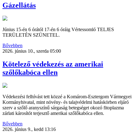
Gázellátás
Június 15-én 6 órától 17-én 6 óráig Vértessomló TELJES
TERÜLETÉN SZÜNETEL.
Bővebben
2026. június 10., szerda 05:00
Kötelező védekezés az amerikai
szőlőkabóca ellen
Védekezési felhívást tett közzé a Komárom-Esztergom Vármegyei
Kormányhivatal, mint növény- és talajvédelmi hatáskörben eljáró
szerv a szőlő aranyszínű sárgaság betegséget okozó fitoplazma
zárlati károsítót terjesztő amerikai szőlőkabóca ellen.
Bővebben
2026. június 9., kedd 13:16