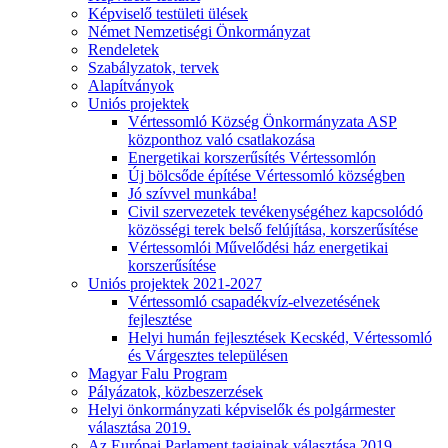
Képviselő testületi ülések
Német Nemzetiségi Önkormányzat
Rendeletek
Szabályzatok, tervek
Alapítványok
Uniós projektek
Vértessomló Község Önkormányzata ASP
központhoz való csatlakozása
Energetikai korszerűsítés Vértessomlón
Új bölcsőde építése Vértessomló községben
Jó szívvel munkába!
Civil szervezetek tevékenységéhez kapcsolódó
közösségi terek belső felújítása, korszerűsítése
Vértessomlói Művelődési ház energetikai
korszerűsítése
Uniós projektek 2021-2027
Vértessomló csapadékvíz-elvezetésének
fejlesztése
Helyi humán fejlesztések Kecskéd, Vértessomló
és Várgesztes településen
Magyar Falu Program
Pályázatok, közbeszerzések
Helyi önkormányzati képviselők és polgármester
választása 2019.
Az Európai Parlament tagjainak választása 2019.