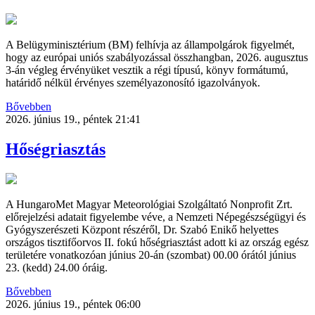
A Belügyminisztérium (BM) felhívja az állampolgárok figyelmét,
hogy az európai uniós szabályozással összhangban, 2026. augusztus
3-án végleg érvényüket vesztik a régi típusú, könyv formátumú,
határidő nélkül érvényes személyazonosító igazolványok.
Bővebben
2026. június 19., péntek 21:41
Hőségriasztás
A HungaroMet Magyar Meteorológiai Szolgáltató Nonprofit Zrt.
előrejelzési adatait figyelembe véve, a Nemzeti Népegészségügyi és
Gyógyszerészeti Központ részéről, Dr. Szabó Enikő helyettes
országos tisztifőorvos II. fokú hőségriasztást adott ki az ország egész
területére vonatkozóan június 20-án (szombat) 00.00 órától június
23. (kedd) 24.00 óráig.
Bővebben
2026. június 19., péntek 06:00