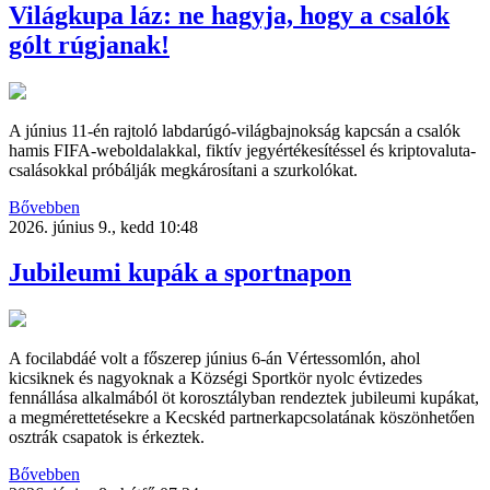
Világkupa láz: ne hagyja, hogy a csalók
gólt rúgjanak!
A június 11-én rajtoló labdarúgó-világbajnokság kapcsán a csalók
hamis FIFA-weboldalakkal, fiktív jegyértékesítéssel és kriptovaluta-
csalásokkal próbálják megkárosítani a szurkolókat.
Bővebben
2026. június 9., kedd 10:48
Jubileumi kupák a sportnapon
A focilabdáé volt a főszerep június 6-án Vértessomlón, ahol
kicsiknek és nagyoknak a Községi Sportkör nyolc évtizedes
fennállása alkalmából öt korosztályban rendeztek jubileumi kupákat,
a megmérettetésekre a Kecskéd partnerkapcsolatának köszönhetően
osztrák csapatok is érkeztek.
Bővebben