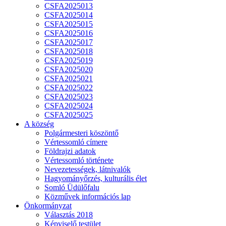
CSFA2025013
CSFA2025014
CSFA2025015
CSFA2025016
CSFA2025017
CSFA2025018
CSFA2025019
CSFA2025020
CSFA2025021
CSFA2025022
CSFA2025023
CSFA2025024
CSFA2025025
A község
Polgármesteri köszöntő
Vértessomló címere
Földrajzi adatok
Vértessomló története
Nevezetességek, látnivalók
Hagyományőrzés, kulturális élet
Somló Üdülőfalu
Közművek információs lap
Önkormányzat
Választás 2018
Képviselő testület