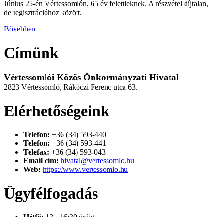
Június 25-én Vértessomlón, 65 év felettieknek. A részvétel díjtalan,
de regisztrációhoz között.
Bővebben
Címünk
Vértessomlói Közös Önkormányzati Hivatal
2823 Vértessomló, Rákóczi Ferenc utca 63.
Elérhetőségeink
Telefon:
+36 (34) 593-440
Telefon:
+36 (34) 593-441
Telefax:
+36 (34) 593-043
Email cím:
hivatal@vertessomlo.hu
Web:
https://www.vertessomlo.hu
Ügyfélfogadás
Hétfő:
13 - 16:30 óráig