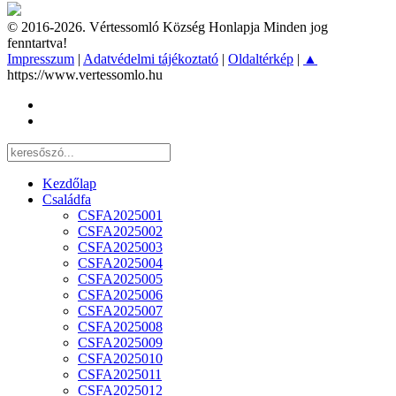
© 2016-2026. Vértessomló Község Honlapja Minden jog
fenntartva!
Impresszum
|
Adatvédelmi tájékoztató
|
Oldaltérkép
|
▲
https://www.vertessomlo.hu
Kezdőlap
Családfa
CSFA2025001
CSFA2025002
CSFA2025003
CSFA2025004
CSFA2025005
CSFA2025006
CSFA2025007
CSFA2025008
CSFA2025009
CSFA2025010
CSFA2025011
CSFA2025012