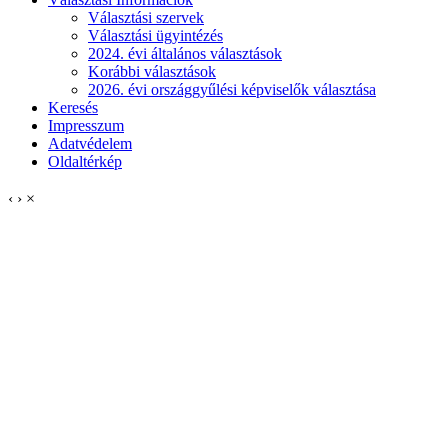
Választási szervek
Választási ügyintézés
2024. évi általános választások
Korábbi választások
2026. évi országgyűlési képviselők választása
Keresés
Impresszum
Adatvédelem
Oldaltérkép
‹
›
×