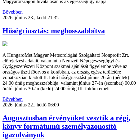
Magyarországon hivatalosan is az egészségügy napja.
Bővebben
2026. június 23., kedd 21:35
Hőségriasztás: meghosszabbítva
A HungaroMet Magyar Meteorológiai Szolgáltató Nonprofit Zrt.
előrejelzési adatait, valamint a Nemzeti Népegészségügyi és
Gyógyszerészeti Központ szakmai ajánlását figyelembe véve az
országos tiszti főorvos a korábban, az ország egész területére
vonatkozóan kiadott II. fokú hőségriasztást június 26-án (péntek)
24.00 óráig meghosszabbítja, valamint június 27-én (szombat) 00.00
órától június 30-án (kedd) 24.00 óráig III. fokúra emeli.
Bővebben
2026. június 22., hétfő 06:00
Augusztusban érvényüket vesztik a régi,
könyv formátumú személyazonosító
igazolványok