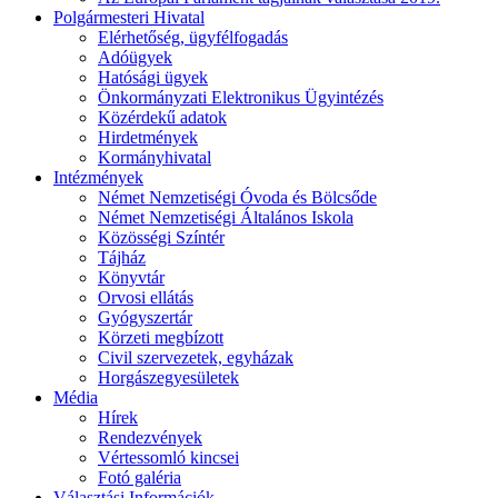
Polgármesteri Hivatal
Elérhetőség, ügyfélfogadás
Adóügyek
Hatósági ügyek
Önkormányzati Elektronikus Ügyintézés
Közérdekű adatok
Hirdetmények
Kormányhivatal
Intézmények
Német Nemzetiségi Óvoda és Bölcsőde
Német Nemzetiségi Általános Iskola
Közösségi Színtér
Tájház
Könyvtár
Orvosi ellátás
Gyógyszertár
Körzeti megbízott
Civil szervezetek, egyházak
Horgászegyesületek
Média
Hírek
Rendezvények
Vértessomló kincsei
Fotó galéria
Választási Információk