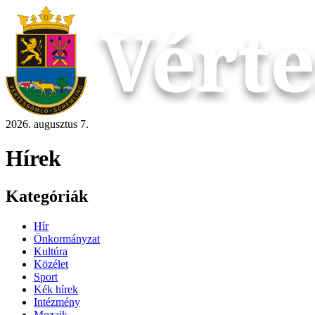
2026. augusztus 7.
Hírek
Kategóriák
Hír
Önkormányzat
Kultúra
Közélet
Sport
Kék hírek
Intézmény
Mozaik