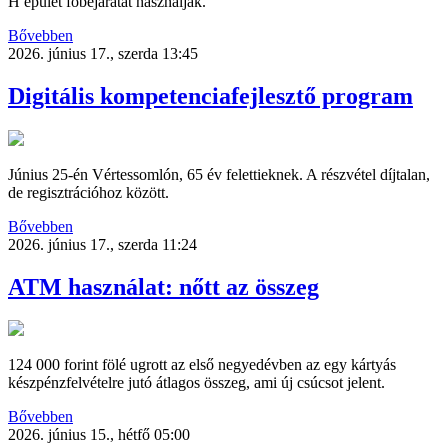
H épület főbejáratát használják.
Bővebben
2026. június 17., szerda 13:45
Digitális kompetenciafejlesztő program
Június 25-én Vértessomlón, 65 év felettieknek. A részvétel díjtalan,
de regisztrációhoz között.
Bővebben
2026. június 17., szerda 11:24
ATM használat: nőtt az összeg
124 000 forint fölé ugrott az első negyedévben az egy kártyás
készpénzfelvételre jutó átlagos összeg, ami új csúcsot jelent.
Bővebben
2026. június 15., hétfő 05:00