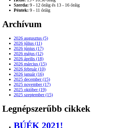
Szerda:
9 - 12 óráig és 13 - 16 óráig
Péntek:
9 - 11 óráig
Archívum
2026 augusztus (5)
2026 július (11)
2026 június (17)
2026 május (12)
2026 április (18)
2026 március (15)
2026 február (10)
2026 január (16)
2025 december (15)
2025 november (17)
2025 október (19)
2025 szeptember (15)
Legnépszerűbb cikkek
BÚÉK 2021!