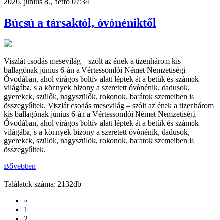
2026. június 8., hétfő 07:34
Búcsú a társaktól, óvónéniktől
Viszlát csodás mesevilág – szólt az ének a tizenhárom kis
ballagónak június 6-án a Vértessomlói Német Nemzetiségi
Óvodában, ahol virágos boltív alatt léptek át a betűk és számok
világába, s a könnyek bizony a szeretett óvónénik, dadusok,
gyerekek, szülők, nagyszülők, rokonok, barátok szemeiben is
összegyűltek. Viszlát csodás mesevilág – szólt az ének a tizenhárom
kis ballagónak június 6-án a Vértessomlói Német Nemzetiségi
Óvodában, ahol virágos boltív alatt léptek át a betűk és számok
világába, s a könnyek bizony a szeretett óvónénik, dadusok,
gyerekek, szülők, nagyszülők, rokonok, barátok szemeiben is
összegyűltek.
Bővebben
Találatok száma: 2132db
«
1
2