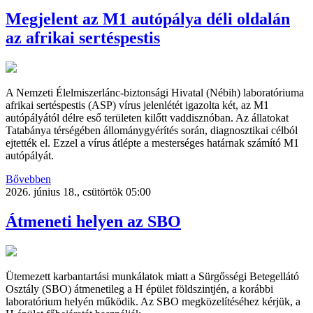
Megjelent az M1 autópálya déli oldalán
az afrikai sertéspestis
A Nemzeti Élelmiszerlánc-biztonsági Hivatal (Nébih) laboratóriuma
afrikai sertéspestis (ASP) vírus jelenlétét igazolta két, az M1
autópályától délre eső területen kilőtt vaddisznóban. Az állatokat
Tatabánya térségében állománygyérítés során, diagnosztikai célból
ejtették el. Ezzel a vírus átlépte a mesterséges határnak számító M1
autópályát.
Bővebben
2026. június 18., csütörtök 05:00
Átmeneti helyen az SBO
Ütemezett karbantartási munkálatok miatt a Sürgősségi Betegellátó
Osztály (SBO) átmenetileg a H épület földszintjén, a korábbi
laboratórium helyén működik. Az SBO megközelítéséhez kérjük, a